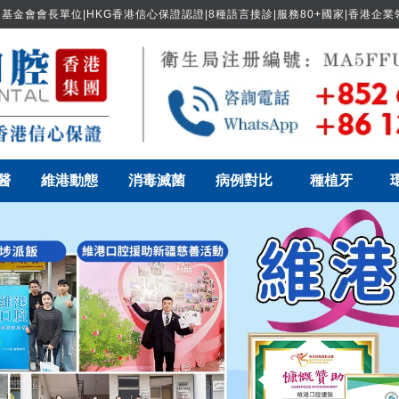
基金會會長單位|HKG香港信心保證認證|8種語言接診|服務80+國家|香港企
醫
維港動態
消毒滅菌
病例對比
種植牙