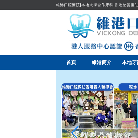
維港口腔醫院|本地大學合作牙科|香港慈善援助
首頁
維港簡介
本地牙