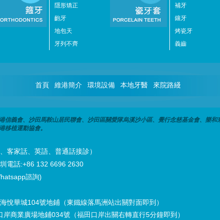
隱形矯正
補牙
齙牙
鑲牙
地包天
烤瓷牙
牙列不齊
義齒
首頁
維港簡介
環境設備
本地牙醫
來院路綫
港信義會、沙田馬鞍山居民聯會、沙田區關愛隊烏溪沙小區、覺行念慈基金會、樂和
港移植運動協會。
潮州話、客家話、英語、普通話接診）
話:+86 132 6696 2630
hatsapp諮詢)
海悅華城104號地鋪（東鐵線落馬洲站出關對面即到）
口岸商業廣場地鋪034號（福田口岸出關右轉直行5分鐘即到）