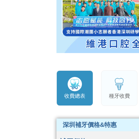
收費總表
種牙收費
深圳補牙價格&特惠