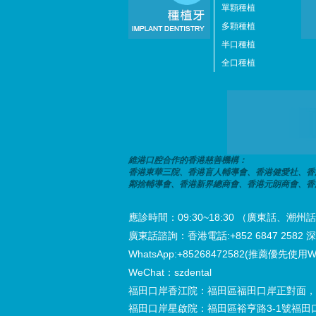
單顆種植
多顆種植
半口種植
全口種植
維港口腔合作的香港慈善機構：
香港東華三院、香港盲人輔導會、香港健愛社、香
鄰捨輔導會、香港新界總商會、香港元朗商會、香
應診時間：09:30~18:30 （廣東話、
廣東話諮詢：香港電話:+852 6847 2582 深圳電
WhatsApp:+85268472582(推薦優先使用W
WeChat：szdental
福田口岸香江院：福田區福田口岸正對面，
福田口岸星啟院：福田區裕亨路3-1號福田