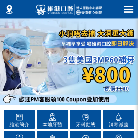
維港簡介
本地牙醫
牙科動態
消毒滅菌