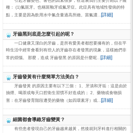
引起牙齒變色、著色的因素很多，在這裏我們主要介紹以下幾
種： (1)氟斑牙。也稱斑釉牙或氟牙症。此症具有地域性發病的特
[詳細]
點，主要是因為飲用水中氟含量過高所緻。當氟濃...
牙齒黑到底是怎麼引起的呢？
一口健康又潔白的牙齒，是所有愛美者都想要擁有的，但在平
時生活中經常會看到有些人的牙齒存在者發黑的現象，這樣她們非
[詳細]
常的煩惱。 那麼，造成 牙齒發黑 的原因是什麼呢...
牙齒發黃有什麼簡單方法美白？
牙齒發黃 的原因主要有以下三個： 1、牙漬和牙垢：這是由於
抽煙、喝茶或每天口腔衛生習慣不好造成的； 2、藥物或食物損
[詳細]
害：在牙齒發育階段遭受的藥物（如四環素牙）或...
細菌都會導緻牙齒變黃？
有些患者發現自己的牙齒越來越黃，然後就到牙科進行相關的