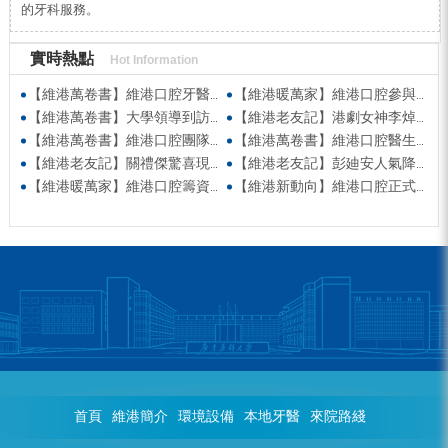
的牙科服務。
實時熱點
Hot Information
【維港萬卷書】維港口腔牙醫團隊受邀參與「數字化顯微美學」學術交流 以顯微級細膩雕琢自信笑容
【維港暖萬家】維港口腔參與福田口岸社區公益活動 守護街坊健康笑容
【維港萬卷書】大學領導到訪維港口腔參觀交流 高度讚賞院感消毒與規範化管理
【維港老友記】港劇女神李焯寧現身維港口腔擔任一日店長，分享護牙心得
【維港萬卷書】維港口腔團隊走進香港書展 感受閱讀力量拓寬專業視野
【維港萬卷書】維港口腔醫生團隊受邀參與美國登士柏西諾德專題研討 聚焦無牙頜種植修復前沿策略
【維港老友記】關禮傑驚喜現身維港口腔出任明星一日CEO 即場演繹同分享經驗！
【維港老友記】彭廸安人氣降臨維港口腔任明星一日店長 勁歌熱舞快閃表演點燃全場！
【維港暖萬家】維港口腔籌資捐款援助廣西洪澇災區 攜手香港廣西南寧同鄉會共獻愛心
【維港新動向】維港口腔正式獲聘為「羅湖區社會醫療機構行業協會監事單位」
首頁
維港簡介
環境設備
本地牙醫
來院路綫