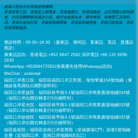
維港口腔合作的香港慈善機構:
香港東華三院、香港盲人輔導會、香港健愛社、香港信義會、沙田馬鞍山居民聯
會、沙田區關愛隊烏溪沙小區、覺行念慈基金會、樂和東寓、香港勞工及福利
局、香港社會福利署、香港鄰捨輔導會、香港新界總商會、香港元朗商會、香港
移植運動協會。
應診時間：09:30~18:30 （廣東話、潮州話、客家話、英語、普通話
接診）
廣東話諮詢：香港電話:+852 6847 2582 深圳電話:+86 132 6696
2630
WhatsApp:+85268472582(推薦優先使用Whatsapp諮詢)
WeChat：szdental
福田口岸香江院：福田區福田口岸正對面，海悅華城104號地鋪（東
鐵線落馬洲站出關對面即到）
福田口岸星啟院：福田區裕亨路3-1號福田口岸商業廣場地鋪034號
（福田口岸出關右轉直行5分鐘即到）
福田口岸星光院：福田區裕亨路3-1號福田口岸商業廣場地鋪033號
（福田口岸出關右轉直行5分鐘即到）
福田口岸啟德院：福田區裕亨路3-1號福田口岸商業廣場地鋪032號
（福田口岸出關右轉直行5分鐘即到）
福田皇崗院：福田區皇崗口岸皇禦苑（皇城廣場C門）深港1號地鋪
全層（近福田口岸、皇崗口岸地鐵站E出口）