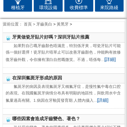
種植牙
環境設備
收費標準
來院路綫
當前位置：
首頁 >
牙齒美白
>
黃黑牙
>
牙黃做瓷牙貼片好嗎？深圳牙貼片推薦
如果對自己嘅牙齒顏色唔滿意，特別係牙黃，咁瓷牙貼片可能
係一個好選擇！瓷牙貼片唔單止可以改善牙齒顏色，仲能夠有效修
[詳細]
復牙齒外觀，令你擁有潔白自然嘅微笑。不過，唔係每...
在深圳氟斑牙形成的原因
氟斑牙的病因及表現氟斑牙又稱氟牙症，是慢性氟中毒在口腔
的表現。在我國氟斑牙病情分布具有明顯的地區性，與飲用水中含
[詳細]
氟量過高有關。1.病因在牙釉質發育期.人體內攝入...
哪些因素會造成牙齒變色、著色？