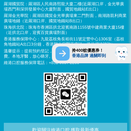
羅湖國貿院：羅湖區人民南路熙龍大廈二樓(近羅湖口岸，金光華廣
場西門和深圳發展中心大廈對面，國貿地鐵站E出口）
羅湖金光華院：羅湖區國貿金光華廣場東二門對面，南湖路凱利商業
廣場地鋪（近羅湖口岸、國貿地鐵站B出口）
珠海拱北院：珠海市香洲區拱北迎賓南路1155號中建商業大廈15樓
（近拱北口岸，迎賓百貨廣場對面）
香港服務保障中心：九龍荔枝角長裕街11號定豐中心1306室（荔枝
角地鐵站A出口3分鐘，香港辦公室暫不應診，提供網絡諮詢）
拎400蚊優惠券！
溫馨提示：提前預約登記，X-ray、CT院內檢查免費，3D數字掃描免
香港品牌 過關即到
費。本地牙醫，放心睇牙。另有速遞代收存放服務。
維港口腔服務保障電話：+852 6637 2280
歡迎關注維港口腔 獲取最新優惠