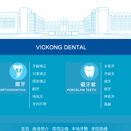
牙齒矯正
全瓷牙
兒童矯正
牙缺失
隱形矯正
補牙
齙牙
鑲牙
地包天
烤瓷牙
牙列不齊
義齒
首頁
維港簡介
環境設備
本地牙醫
來院路綫