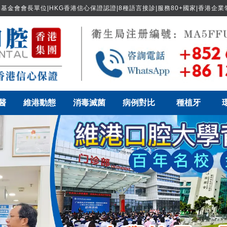
基金會會長單位|HKG香港信心保證認證|8種語言接診|服務80+國家|香港企
醫
維港動態
消毒滅菌
病例對比
種植牙