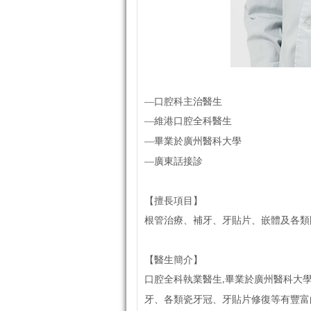
—口腔科主治醫生
—
維港口腔全科醫生
—
畢業於廣州醫科大學
—
廣東話接診
【
擅長項目
】
根管治療、補牙、牙貼片、嵌體及各類
【
醫生簡介
】
口腔全科執業醫生
畢業於廣州醫科大
,
牙、各類瓷牙冠、牙貼片修復等有豐富