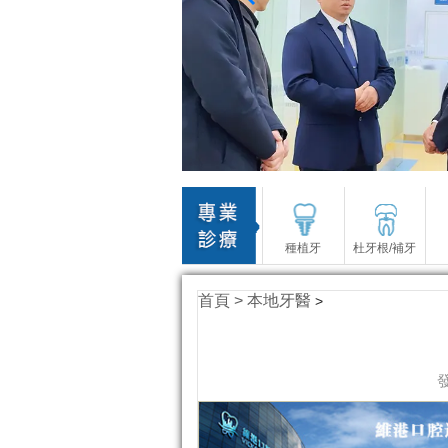
種植牙
杜牙根/補牙
首頁 >
本地牙醫
>
發