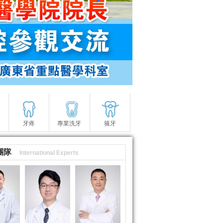
牙疼
專業洗牙
箍牙
團隊
International Experts