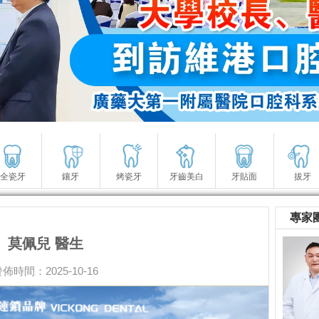
全瓷牙
鑲牙
烤瓷牙
牙齒美白
牙貼面
拔牙
專家
莫佩兒 醫生
佈時間：2025-10-16