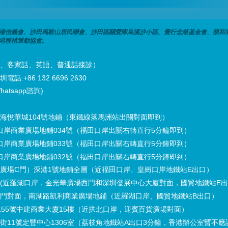
港信義會、沙田馬鞍山居民聯會、沙田區關愛隊烏溪沙小區、覺行念慈基金會、樂和
港移植運動協會。
潮州話、客家話、英語、普通話接診）
話:+86 132 6696 2630
hatsapp諮詢)
海悅華城104號地鋪（東鐵線落馬洲站出關對面即到）
口岸商業廣場地鋪034號（福田口岸出關右轉直行5分鐘即到）
口岸商業廣場地鋪033號（福田口岸出關右轉直行5分鐘即到）
口岸商業廣場地鋪032號（福田口岸出關右轉直行5分鐘即到）
廣場C門）深港1號地鋪全層（近福田口岸、皇崗口岸地鐵站E出口）
(近羅湖口岸，金光華廣場西門和深圳發展中心大廈對面，國貿地鐵站E
門對面，南湖路凱利商業廣場地鋪（近羅湖口岸、國貿地鐵站B出口）
55號中建商業大廈15樓（近拱北口岸，迎賓百貨廣場對面）
11號定豐中心1306室（荔枝角地鐵站A出口3分鐘，香港辦公室暫不應