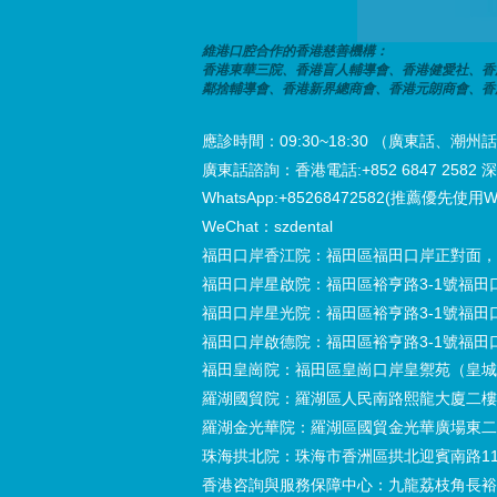
維港口腔合作的香港慈善機構：
香港東華三院、香港盲人輔導會、香港健愛社、香
鄰捨輔導會、香港新界總商會、香港元朗商會、香
應診時間：09:30~18:30 （廣東話、
廣東話諮詢：香港電話:+852 6847 2582 深圳電
WhatsApp:+85268472582(推薦優先使用W
WeChat：szdental
福田口岸香江院：福田區福田口岸正對面，
福田口岸星啟院：福田區裕亨路3-1號福田
福田口岸星光院：福田區裕亨路3-1號福田
福田口岸啟德院：福田區裕亨路3-1號福田
福田皇崗院：福田區皇崗口岸皇禦苑（皇城
羅湖國貿院：羅湖區人民南路熙龍大廈二樓
羅湖金光華院：羅湖區國貿金光華廣場東二
珠海拱北院：珠海市香洲區拱北迎賓南路11
香港咨詢與服務保障中心：九龍荔枝角長裕街