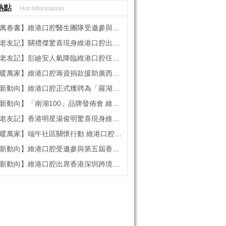
熱點
Hot Information
維港口腔醫生團隊受邀參與美國登士柏西諾德專題研討 聚焦無牙頜種植修復前沿策略
】關禮傑驚喜現身維港口腔出任明星一日CEO 即場演繹同分享經驗！
】彭廸安人氣降臨維港口腔任明星一日店長 勁歌熱舞快閃表演點燃全場！
】維港口腔籌資捐款援助廣西洪澇災區 攜手香港廣西南寧同鄉會共獻愛心
向】維港口腔正式獲聘為「羅湖區社會醫療機構行業協會監事單位」
向】「南湖100」品牌發佈會 維港口腔獲評「突出貢獻企業」殊榮
記】香港明星湯俊明驚喜現身維港口腔 擔任明星一日店長！
萬家】端午社區關懷行動 維港口腔始創人親臨社區慰問
向】維港口腔受邀參與第五屆香港潮州節 共促潮州文化傳承
維港口腔出席香港深圳跨境學童港校通活動 助力搭建深港兩地家庭溝通「橋樑」