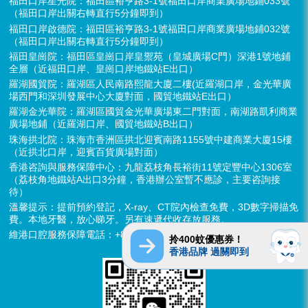
福田口岸星光院：福田區裕亨路3-1號福田口岸商業廣場地鋪033號
（福田口岸出關右轉直行5分鐘即到）
福田口岸啟德院：福田區裕亨路3-1號福田口岸商業廣場地鋪032號
（福田口岸出關右轉直行5分鐘即到）
福田皇崗院：福田區皇崗口岸皇禦苑（皇城廣場C門）深港1號地鋪
全層（近福田口岸、皇崗口岸地鐵站E出口）
羅湖國貿院：羅湖區人民南路熙龍大廈二樓(近羅湖口岸，金光華廣
場西門和深圳發展中心大廈對面，國貿地鐵站E出口）
羅湖金光華院：羅湖區國貿金光華廣場東二門對面，南湖路凱利商業
廣場地鋪（近羅湖口岸、國貿地鐵站B出口）
珠海拱北院：珠海市香洲區拱北迎賓南路1155號中建商業大廈15樓
（近拱北口岸，迎賓百貨廣場對面）
香港咨詢與服務保障中心：九龍荔枝角長裕街11號定豐中心1306室
（荔枝角地鐵站A出口3分鐘，香港辦公室暫不應診，主要咨詢接
待）
溫馨提示：提前預約登記，X-ray、CT院內檢查免費，3D數字掃描免
費。本地牙醫，放心睇牙。另有速遞代收存放服務。
維港口腔服務保障電話：+852 6637 2280
拎400蚊優惠券！
香港品牌 過關即到