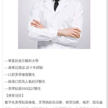
—畢業於南方醫科大學
—
廣東話接診
近十年經驗
,
—
口腔美學修復醫生
—
維港口腔高人氣好評醫生
—
美學貼面
設計醫生
DSD
【
擅長項目
】
數字化美學貼面修復、牙周病綜合治療、根管治療、補牙、阻生齒