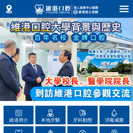
維港簡介
本地牙醫
牙科動態
消毒滅菌