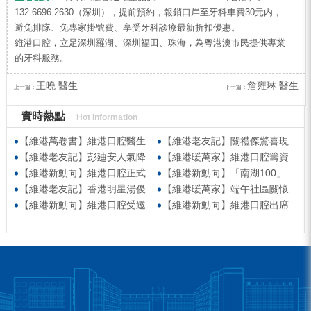
132 6696 2630（深圳），提前預約，報銷口岸至牙科車費30元内，
避免排隊、免專家掛號費、享受牙科診療最新折扣優惠。
維港口腔，立足深圳羅湖、深圳福田、珠海，為粵港澳市民提供專業
的牙科服務。
王曉 醫生
詹雍琳 醫生
上一篇：
下一篇：
實時熱點
Hot Information
【維港萬卷書】維港口腔醫生團隊受邀參與美國登士柏西諾德專題研討 聚焦無牙頜種植修復前沿策略
【維港老友記】關禮傑驚喜現身維港口腔出任明星一日CEO 即場演繹同分享經驗！
【維港老友記】彭廸安人氣降臨維港口腔任明星一日店長 勁歌熱舞快閃表演點燃全場！
【維港暖萬家】維港口腔籌資捐款援助廣西洪澇災區 攜手香港廣西南寧同鄉會共獻愛心
【維港新動向】維港口腔正式獲聘為「羅湖區社會醫療機構行業協會監事單位」
【維港新動向】「南湖100」品牌發佈會 維港口腔獲評「突出貢獻企業」殊榮
【維港老友記】香港明星湯俊明驚喜現身維港口腔 擔任明星一日店長！
【維港暖萬家】端午社區關懷行動 維港口腔始創人親臨社區慰問
【維港新動向】維港口腔受邀參與第五屆香港潮州節 共促潮州文化傳承
【維港新動向】維港口腔出席香港深圳跨境學童港校通活動 助力搭建深港兩地家庭溝通「橋樑」