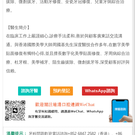
拔除、微創拔牙、活動牙修復、全瓷牙冠修復、兒童牙病綜合治
療。
【
醫生簡介
】
在臨床工作上嚴謹細心
診療手法柔和
善於與顧客廣東話交流溝
,
,
通。與香港國際美學大師周國基先生深度醫技合作多年
在數字美學
,
貼面修復有獨特心得
並且擅長數字化美學貼面修復、牙周病綜合治
,
療、杜牙根、美學補牙、阻生齒拔除、微創拔牙等
深受顧客好評與
,
信賴。
諮詢牙醫
預約登記
WhatsApp諮詢
溫馨提示：
牙科問題歡迎電話諮詢+852 6847 2582（香港）、+86