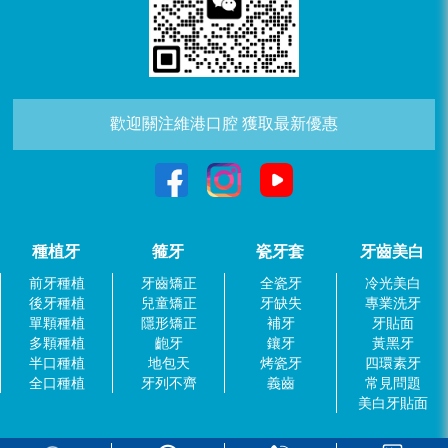
歡迎關注維港口腔 獲取最新優惠
種植牙
箍牙
瓷牙套
牙齒美白
前牙種植
牙齒矯正
全瓷牙
冷光美白
後牙種植
兒童矯正
牙缺失
專業洗牙
單顆種植
隱形矯正
補牙
牙貼面
多顆種植
齙牙
鑲牙
黃黑牙
半口種植
地包天
烤瓷牙
四環素牙
全口種植
牙列不齊
義齒
常見問題
美白牙貼面