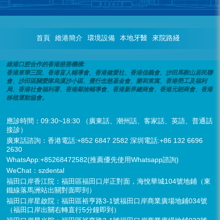
首頁
維港簡介
環境設備
本地牙醫
來院路綫
維港口腔合作的香港慈善機構:
香港東華三院、香港盲人輔導會、香港健愛社、香港信義會、沙田馬鞍山居民聯
會、沙田區關愛隊烏溪沙小區、覺行念慈基金會、樂和東寓、香港勞工及福利
局、香港社會福利署、香港鄰捨輔導會、香港新界總商會、香港元朗商會、香港
移植運動協會。
應診時間：09:30~18:30 （廣東話、潮州話、客家話、英語、普通話
接診）
廣東話諮詢：香港電話:+852 6847 2582 深圳電話:+86 132 6696
2630
WhatsApp:+85268472582(推薦優先使用Whatsapp諮詢)
WeChat：szdental
福田口岸香江院：福田區福田口岸正對面，海悅華城104號地鋪（東
鐵線落馬洲站出關對面即到）
福田口岸星啟院：福田區裕亨路3-1號福田口岸商業廣場地鋪034號
（福田口岸出關右轉直行5分鐘即到）