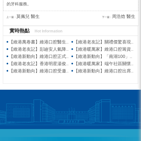
的牙科服務。
莫佩兒 醫生
周浩焓 醫生
上一篇：
下一篇：
實時熱點
Hot Information
【維港萬卷書】維港口腔醫生團隊受邀參與美國登士柏西諾德專題研討 聚焦無牙頜種植修復前沿策略
【維港老友記】關禮傑驚喜現身維港口腔出任明星一日CEO 即場演繹同分享經驗！
【維港老友記】彭廸安人氣降臨維港口腔任明星一日店長 勁歌熱舞快閃表演點燃全場！
【維港暖萬家】維港口腔籌資捐款援助廣西洪澇災區 攜手香港廣西南寧同鄉會共獻愛心
【維港新動向】維港口腔正式獲聘為「羅湖區社會醫療機構行業協會監事單位」
【維港新動向】「南湖100」品牌發佈會 維港口腔獲評「突出貢獻企業」殊榮
【維港老友記】香港明星湯俊明驚喜現身維港口腔 擔任明星一日店長！
【維港暖萬家】端午社區關懷行動 維港口腔始創人親臨社區慰問
【維港新動向】維港口腔受邀參與第五屆香港潮州節 共促潮州文化傳承
【維港新動向】維港口腔出席香港深圳跨境學童港校通活動 助力搭建深港兩地家庭溝通「橋樑」