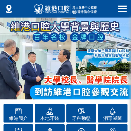
維港簡介
本地牙醫
牙科動態
消毒滅菌