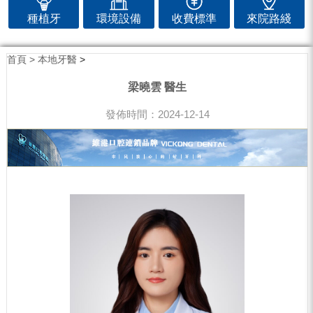
種植牙
環境設備
收費標準
來院路綫
首頁 >
本地牙醫
>
梁曉雲 醫生
發佈時間：2024-12-14