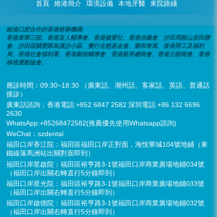
首頁
維港簡介
環境設備
本地牙醫
來院路綫
維港口腔合作的香港慈善機構:
香港東華三院、香港盲人輔導會、香港健愛社、香港信義會、沙田馬鞍山居民聯
會、沙田區關愛隊烏溪沙小區、覺行念慈基金會、樂和東寓、香港勞工及福利
局、香港社會福利署、香港鄰捨輔導會、香港新界總商會、香港元朗商會、香港
移植運動協會。
應診時間：09:30~18:30 （廣東話、潮州話、客家話、英語、普通話
接診）
廣東話諮詢：香港電話:+852 6847 2582 深圳電話:+86 132 6696
2630
WhatsApp:+85268472582(推薦優先使用Whatsapp諮詢)
WeChat：szdental
福田口岸香江院：福田區福田口岸正對面，海悅華城104號地鋪（東
鐵線落馬洲站出關對面即到）
福田口岸星啟院：福田區裕亨路3-1號福田口岸商業廣場地鋪034號
（福田口岸出關右轉直行5分鐘即到）
福田口岸星光院：福田區裕亨路3-1號福田口岸商業廣場地鋪033號
（福田口岸出關右轉直行5分鐘即到）
福田口岸啟德院：福田區裕亨路3-1號福田口岸商業廣場地鋪032號
（福田口岸出關右轉直行5分鐘即到）