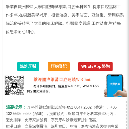
畢業自廣州醫科大學口腔醫學專業
口腔全科醫生
從事口腔臨床工
,
,
作多年
在樹脂美學補牙、根管治療、美學貼面、冠修復、牙周病系
,
統治療等積累了大量的臨床經驗。行醫態度嚴謹
工作踏實
對待每
,
,
位患者耐心細心。
諮詢牙醫
預約登記
WhatsApp諮詢
溫馨提示：
牙科問題歡迎電話諮詢+852 6847 2582（香港）、+86
132 6696 2630（深圳），提前預約，報銷口岸至牙科車費30元内，
避免排隊、免專家掛號費、享受牙科診療最新折扣優惠。
維港口腔，立足深圳羅湖、深圳福田、珠海，為粵港澳市民提供專業