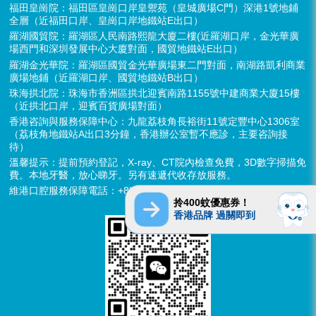
福田皇崗院：福田區皇崗口岸皇禦苑（皇城廣場C門）深港1號地鋪
全層（近福田口岸、皇崗口岸地鐵站E出口）
羅湖國貿院：羅湖區人民南路熙龍大廈二樓(近羅湖口岸，金光華廣
場西門和深圳發展中心大廈對面，國貿地鐵站E出口）
羅湖金光華院：羅湖區國貿金光華廣場東二門對面，南湖路凱利商業
廣場地鋪（近羅湖口岸、國貿地鐵站B出口）
珠海拱北院：珠海市香洲區拱北迎賓南路1155號中建商業大廈15樓
（近拱北口岸，迎賓百貨廣場對面）
香港咨詢與服務保障中心：九龍荔枝角長裕街11號定豐中心1306室
（荔枝角地鐵站A出口3分鐘，香港辦公室暫不應診，主要咨詢接
待）
溫馨提示：提前預約登記，X-ray、CT院內檢查免費，3D數字掃描免
費。本地牙醫，放心睇牙。另有速遞代收存放服務。
維港口腔服務保障電話：+852 6637 2280
拎400蚊優惠券！
香港品牌 過關即到