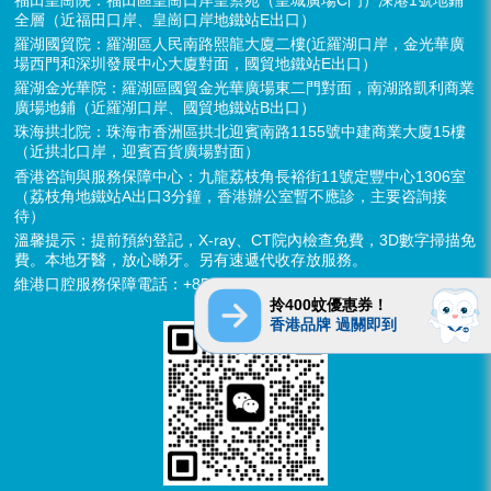
全層（近福田口岸、皇崗口岸地鐵站E出口）
羅湖國貿院：羅湖區人民南路熙龍大廈二樓(近羅湖口岸，金光華廣
場西門和深圳發展中心大廈對面，國貿地鐵站E出口）
羅湖金光華院：羅湖區國貿金光華廣場東二門對面，南湖路凱利商業
廣場地鋪（近羅湖口岸、國貿地鐵站B出口）
珠海拱北院：珠海市香洲區拱北迎賓南路1155號中建商業大廈15樓
（近拱北口岸，迎賓百貨廣場對面）
香港咨詢與服務保障中心：九龍荔枝角長裕街11號定豐中心1306室
（荔枝角地鐵站A出口3分鐘，香港辦公室暫不應診，主要咨詢接
待）
溫馨提示：提前預約登記，X-ray、CT院內檢查免費，3D數字掃描免
費。本地牙醫，放心睇牙。另有速遞代收存放服務。
維港口腔服務保障電話：+852 6637 2280
拎400蚊優惠券！
香港品牌 過關即到