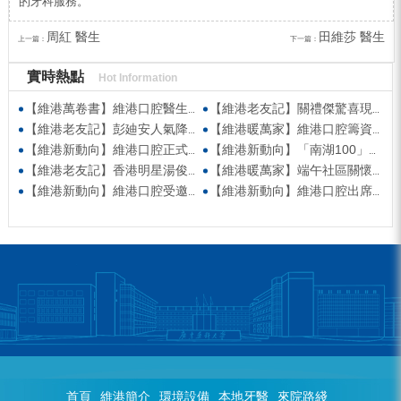
的牙科服務。
周紅 醫生
田維莎 醫生
上一篇：
下一篇：
實時熱點
Hot Information
【維港萬卷書】維港口腔醫生團隊受邀參與美國登士柏西諾德專題研討 聚焦無牙頜種植修復前沿策略
【維港老友記】關禮傑驚喜現身維港口腔出任明星一日CEO 即場演繹同分享經驗！
【維港老友記】彭廸安人氣降臨維港口腔任明星一日店長 勁歌熱舞快閃表演點燃全場！
【維港暖萬家】維港口腔籌資捐款援助廣西洪澇災區 攜手香港廣西南寧同鄉會共獻愛心
【維港新動向】維港口腔正式獲聘為「羅湖區社會醫療機構行業協會監事單位」
【維港新動向】「南湖100」品牌發佈會 維港口腔獲評「突出貢獻企業」殊榮
【維港老友記】香港明星湯俊明驚喜現身維港口腔 擔任明星一日店長！
【維港暖萬家】端午社區關懷行動 維港口腔始創人親臨社區慰問
【維港新動向】維港口腔受邀參與第五屆香港潮州節 共促潮州文化傳承
【維港新動向】維港口腔出席香港深圳跨境學童港校通活動 助力搭建深港兩地家庭溝通「橋樑」
首頁
維港簡介
環境設備
本地牙醫
來院路綫