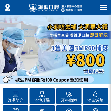
維港簡介
本地牙醫
牙科動態
消毒滅菌