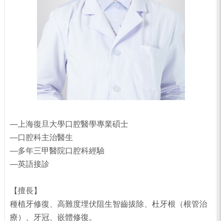
—上海復旦大學口腔醫學專業碩士
—口腔科主治醫生
—多年三甲醫院口腔科經驗
—英語接診
【擅長】
種植牙修復、高難度埋伏阻生智齒拔除、杜牙根（根管治
療）、牙冠、嵌體修復。