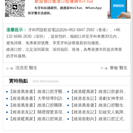
溫馨提示：
牙科問題歡迎電話諮詢+852 6847 2582（香港）、+86
132 6696 2630（深圳），提前預約，報銷口岸至牙科車費30元内，
避免排隊、免專家掛號費、享受牙科診療最新折扣優惠。
維港口腔，立足深圳羅湖、深圳福田、珠海，為粵港澳市民提供專業
的牙科服務。
沈浩宏 醫生
黎敏 醫生
上一篇：
下一篇：
實時熱點
Hot Information
【維港萬卷書】維港口腔牙醫團隊受邀參與「數字化顯微美學」學術交流 以顯微級細膩雕琢自信笑容
【維港暖萬家】維港口腔參與福田口岸社區公益活動 守護街坊健康笑容
【維港萬卷書】大學領導到訪維港口腔參觀交流 高度讚賞院感消毒與規範化管理
【維港老友記】港劇女神李焯寧現身維港口腔擔任一日店長，分享護牙心得
【維港萬卷書】維港口腔團隊走進香港書展 感受閱讀力量拓寬專業視野
【維港萬卷書】維港口腔醫生團隊受邀參與美國登士柏西諾德專題研討 聚焦無牙頜種植修復前沿策略
【維港老友記】關禮傑驚喜現身維港口腔出任明星一日CEO 即場演繹同分享經驗！
【維港老友記】彭廸安人氣降臨維港口腔任明星一日店長 勁歌熱舞快閃表演點燃全場！
【維港暖萬家】維港口腔籌資捐款援助廣西洪澇災區 攜手香港廣西南寧同鄉會共獻愛心
【維港新動向】維港口腔正式獲聘為「羅湖區社會醫療機構行業協會監事單位」