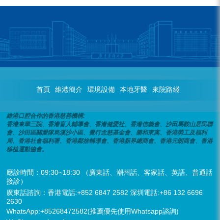
首頁
維港簡介
環境設備
本地牙醫
來院路綫
維港口腔合作的香港慈善機構:
香港東華三院、香港盲人輔導會、香港健愛社、香港信義會、沙田馬鞍山居民聯
會、沙田區關愛隊烏溪沙小區、覺行念慈基金會、樂和東寓、香港勞工及福利
局、香港社會福利署、香港鄰捨輔導會、香港新界總商會、香港元朗商會、香港
移植運動協會。
應診時間：09:30~18:30 （廣東話、潮州話、客家話、英語、普通話
接診）
廣東話諮詢：香港電話:+852 6847 2582 深圳電話:+86 132 6696
2630
WhatsApp:+85268472582(推薦優先使用Whatsapp諮詢)