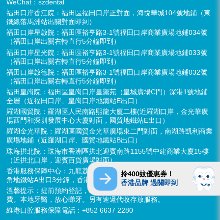
WeChat：szdental
福田口岸香江院：福田區福田口岸正對面，海悅華城104號地鋪（東
鐵線落馬洲站出關對面即到）
福田口岸星啟院：福田區裕亨路3-1號福田口岸商業廣場地鋪034號
（福田口岸出關右轉直行5分鐘即到）
福田口岸星光院：福田區裕亨路3-1號福田口岸商業廣場地鋪033號
（福田口岸出關右轉直行5分鐘即到）
福田口岸啟德院：福田區裕亨路3-1號福田口岸商業廣場地鋪032號
（福田口岸出關右轉直行5分鐘即到）
福田皇崗院：福田區皇崗口岸皇禦苑（皇城廣場C門）深港1號地鋪
全層（近福田口岸、皇崗口岸地鐵站E出口）
羅湖國貿院：羅湖區人民南路熙龍大廈二樓(近羅湖口岸，金光華廣
場西門和深圳發展中心大廈對面，國貿地鐵站E出口）
羅湖金光華院：羅湖區國貿金光華廣場東二門對面，南湖路凱利商業
廣場地鋪（近羅湖口岸、國貿地鐵站B出口）
珠海拱北院：珠海市香洲區拱北迎賓南路1155號中建商業大廈15樓
（近拱北口岸，迎賓百貨廣場對面）
香港服務保障中心：九龍荔枝角長裕街11號定豐中心1306室（荔枝
拎400蚊優惠券！
角地鐵站A出口3分鐘，香港辦公室暫不應診，提供網絡諮詢）
香港品牌 過關即到
溫馨提示：提前預約登記，X-ray、CT院內檢查免費，3D數字掃描免
費。本地牙醫，放心睇牙。另有速遞代收存放服務。
維港口腔服務保障電話：+852 6637 2280