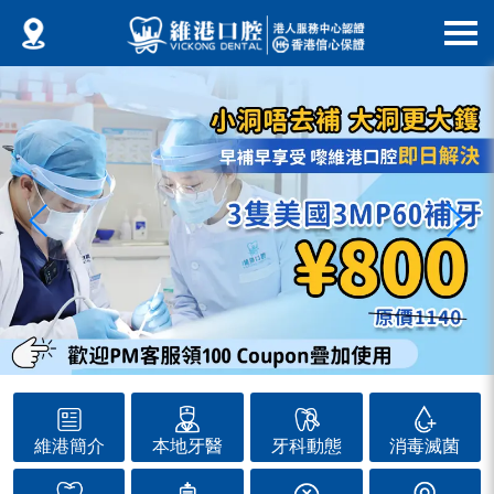
維港簡介
本地牙醫
牙科動態
消毒滅菌