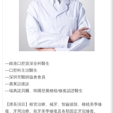
—維港口腔資深全科醫生
—口腔科主治醫生
—深圳市醫師協會會員
—廣東話接診
—瑞典諾貝爾、韓國登騰種植/修復認證醫生
【擅長項目】根管治療、補牙、智齒拔除、種植美學修
復、牙周治療、前牙美學修復及各類固定牙冠修復。