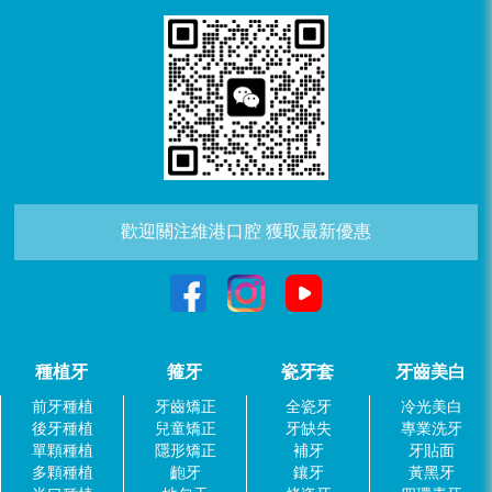
歡迎關注維港口腔 獲取最新優惠
種植牙
箍牙
瓷牙套
牙齒美白
前牙種植
牙齒矯正
全瓷牙
冷光美白
後牙種植
兒童矯正
牙缺失
專業洗牙
單顆種植
隱形矯正
補牙
牙貼面
多顆種植
齙牙
鑲牙
黃黑牙