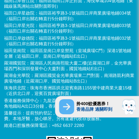
福田口岸香江院：福田區福田口岸正對面，海悅華城104號地鋪（東
鐵線落馬洲站出關對面即到）
福田口岸星啟院：福田區裕亨路3-1號福田口岸商業廣場地鋪034號
（福田口岸出關右轉直行5分鐘即到）
福田口岸星光院：福田區裕亨路3-1號福田口岸商業廣場地鋪033號
（福田口岸出關右轉直行5分鐘即到）
福田口岸啟德院：福田區裕亨路3-1號福田口岸商業廣場地鋪032號
（福田口岸出關右轉直行5分鐘即到）
福田皇崗院：福田區皇崗口岸皇禦苑（皇城廣場C門）深港1號地鋪
全層（近福田口岸、皇崗口岸地鐵站E出口）
羅湖國貿院：羅湖區人民南路熙龍大廈二樓(近羅湖口岸，金光華廣
場西門和深圳發展中心大廈對面，國貿地鐵站E出口）
羅湖金光華院：羅湖區國貿金光華廣場東二門對面，南湖路凱利商業
廣場地鋪（近羅湖口岸、國貿地鐵站B出口）
珠海拱北院：珠海市香洲區拱北迎賓南路1155號中建商業大廈15樓
（近拱北口岸，迎賓百貨廣場對面）
香港服務保障中心：九龍荔枝角長裕街11號定豐中心1306室（荔枝
拎400蚊優惠券！
角地鐵站A出口3分鐘，香港辦公室暫不應診，提供網絡諮詢）
香港品牌 過關即到
溫馨提示：提前預約登記，X-ray、CT院內檢查免費，3D數字掃描免
費。本地牙醫，放心睇牙。另有速遞代收存放服務。
維港口腔服務保障電話：+852 6637 2280