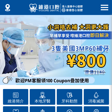
維港簡介
本地牙醫
牙科動態
消毒滅菌