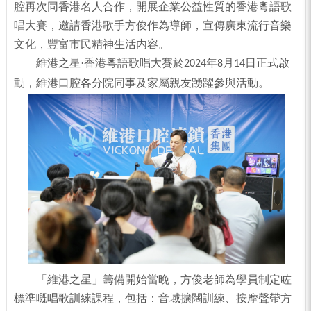
腔再次同香港名人合作，開展企業公益性質的香港粵語歌
唱大賽，邀請香港歌手方俊作為導師，宣傳廣東流行音樂
文化，豐富市民精神生活内容。
維港之星
·香港粵語歌唱大賽
於
年
月
日
正式啟
2024
8
14
動
，維港口腔
各分院
同事
及家屬親友
踴躍參與活動。
「
維港之星
」籌備
開始當晚，方俊老師為學員制定咗
標準嘅唱歌訓練課程，包括：音域擴闊訓練、按摩聲帶方