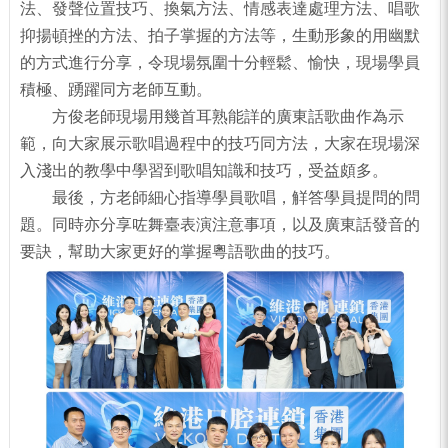
法、發聲位置技巧、換氣方法、情感
表達
處理
方法
、唱歌
抑揚頓挫的方法、拍子掌握的方法等，生動形象的用幽默
的方式進行分享，令現場氛圍十分輕鬆、愉快，現場學員
積極、踴躍同方老師互動。
方俊老師現場用幾首耳熟能詳的廣東話歌曲作為示
範，向大家展示歌唱過程中的技巧同方法，大家在現場深
入淺出的教學中學習到歌唱知識和技巧，受益頗多。
最後，方老師細心指導學員歌唱，觧答學員提問的問
題。同時亦分享咗舞臺表演注意事項，以及廣東話發音的
要訣，幫助大家更好的掌握粵語歌曲的技巧。