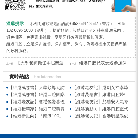
溫馨提示：
牙科問題歡迎電話諮詢+852 6847 2582（香港）、+86
132 6696 2630（深圳），提前預約，報銷口岸至牙科車費30元内，
避免排隊、免專家掛號費、享受牙科診療最新折扣優惠。
維港口腔，立足深圳羅湖、深圳福田、珠海，為粵港澳市民提供專業
的牙科服務。
【大學老師擔任本屆奧運會裁判】巴黎奧運會花樣遊泳比賽唯一中國裁判：白慕煒老師
維港口腔代表受邀參加深圳市醫院管理者協會活動，負責選舉投票監票工作
上一篇：
下一篇：
實時熱點
Hot Information
【維港萬卷書】大學領導到訪維港口腔參觀交流 高度讚賞院感消毒與規範化管理
【維港老友記】港劇女神李焯寧現身維港口腔擔任一日店長，分享護牙心得
【維港萬卷書】維港口腔團隊走進香港書展 感受閱讀力量拓寬專業視野
【維港萬卷書】維港口腔醫生團隊受邀參與美國登士柏西諾德專題研討 聚焦無牙頜種植修復前沿策略
【維港老友記】關禮傑驚喜現身維港口腔出任明星一日CEO 即場演繹同分享經驗！
【維港老友記】彭廸安人氣降臨維港口腔任明星一日店長 勁歌熱舞快閃表演點燃全場！
【維港暖萬家】維港口腔籌資捐款援助廣西洪澇災區 攜手香港廣西南寧同鄉會共獻愛心
【維港新動向】維港口腔正式獲聘為「羅湖區社會醫療機構行業協會監事單位」
【維港新動向】「南湖100」品牌發佈會 維港口腔獲評「突出貢獻企業」殊榮
【維港老友記】香港明星湯俊明驚喜現身維港口腔 擔任明星一日店長！