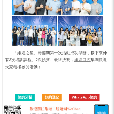
「
維港之星
」籌備期
第一
次活動
成功舉辦，接下來仲
有
次培訓課程、
次預賽、最終決賽，
維港口腔
集團歡迎
3
2
大家積極參與活動！
諮詢牙醫
預約登記
WhatsApp諮詢