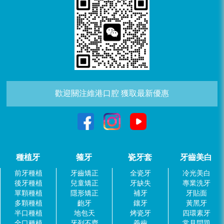
歡迎關注維港口腔 獲取最新優惠
種植牙
箍牙
瓷牙套
牙齒美白
前牙種植
牙齒矯正
全瓷牙
冷光美白
後牙種植
兒童矯正
牙缺失
專業洗牙
單顆種植
隱形矯正
補牙
牙貼面
多顆種植
齙牙
鑲牙
黃黑牙
半口種植
地包天
烤瓷牙
四環素牙
全口種植
牙列不齊
義齒
常見問題