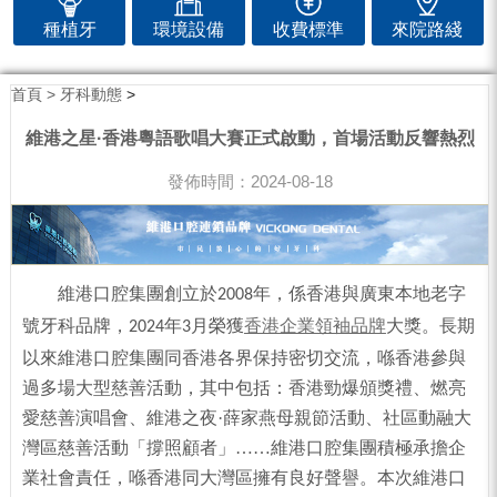
種植牙
環境設備
收費標準
來院路綫
首頁 >
牙科動態
>
維港之星·香港粵語歌唱大賽正式啟動，首場活動反響熱烈
發佈時間：2024-08-18
維港口腔集團創立於
年，
係香港
與廣東本地
老字
2008
號牙科品牌，
年
月
榮獲
香港企業領袖品牌
大獎
。
長期
2024
3
以來維港口腔集團同香港各界保持密切交流，喺香港參與
過多場大型
慈善
活動，其中包括：香港勁爆頒獎禮、燃亮
愛慈善演唱會、維港之夜
·薛家燕母親節活動、社區動融大
灣區慈善活動「撐照顧者」……維港口腔集團積極承擔企
業社會責任，喺香港同大灣區擁有良好聲譽。本次維港口