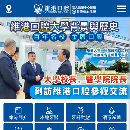
維港簡介
本地牙醫
牙科動態
消毒滅菌