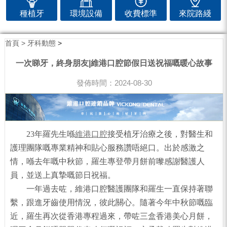
種植牙
環境設備
收費標準
來院路綫
首頁 >
牙科動態
>
一次睇牙，終身朋友|維港口腔節假日送祝福嘅暖心故事
發佈時間：2024-08-30
23年羅先生喺
維港口腔
接受植牙治療之後，對醫生和
護理團隊嘅專業精神和貼心服務讚唔絕口。出於感激之
情，喺去年嘅中秋節，羅生專登帶月餅前嚟感謝醫護人
員，並送上真摯嘅節日祝福。
一年過去咗，維港口腔醫護團隊和羅生一直保持著聯
繫，跟進牙齒使用情況，彼此關心。隨著今年中秋節嘅臨
近，羅生再次從香港專程過來，帶咗三盒香港美心月餅，