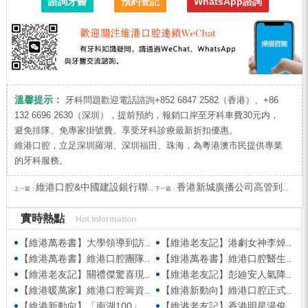
諮詢牙醫
預約登記
WhatsApp諮詢
溫馨提示：
牙科問題歡迎電話諮詢+852 6847 2582（香港）、+86
132 6696 2630（深圳），提前預約，報銷口岸至牙科車費30元内，
避免排隊、免專家掛號費、享受牙科診療最新折扣優惠。
維港口腔，立足深圳羅湖、深圳福田、珠海，為粵港澳市民提供專業
的牙科服務。
維港口腔&中國建設銀行聯合舉辦牙周健康公益講座及問診
香港新城廣播公司高管到訪維港口腔參觀交流
上一篇：
下一篇：
實時熱點
Hot Information
【維港萬卷書】大學領導到訪維港口腔參觀交流 高度讚賞院感消毒與規範化管理
【維港老友記】港劇女神李焯寧現身維港口腔擔任一日店長，分享護牙心得
【維港萬卷書】維港口腔團隊走進香港書展 感受閱讀力量拓寬專業視野
【維港萬卷書】維港口腔醫生團隊受邀參與美國登士柏西諾德專題研討 聚焦無牙頜種植修復前沿策略
【維港老友記】關禮傑驚喜現身維港口腔出任明星一日CEO 即場演繹同分享經驗！
【維港老友記】彭廸安人氣降臨維港口腔任明星一日店長 勁歌熱舞快閃表演點燃全場！
【維港暖萬家】維港口腔籌資捐款援助廣西洪澇災區 攜手香港廣西南寧同鄉會共獻愛心
【維港新動向】維港口腔正式獲聘為「羅湖區社會醫療機構行業協會監事單位」
【維港新動向】「南湖100」品牌發佈會 維港口腔獲評「突出貢獻企業」殊榮
【維港老友記】香港明星湯俊明驚喜現身維港口腔 擔任明星一日店長！