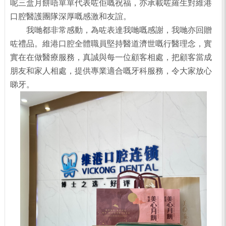
呢三盒月餅唔單單代表咗佢嘅祝福，亦承載咗羅生對維港
口腔醫護團隊深厚嘅感激和友誼。
我哋都非常感動，為咗表達我哋嘅感謝，我哋亦回贈
咗禮品。維港口腔全體職員堅持醫道濟世嘅行醫理念，實
實在在做醫療服務，真誠與每一位顧客相處，把顧客當成
朋友和家人相處，提供專業適合嘅牙科服務，令大家放心
睇牙。