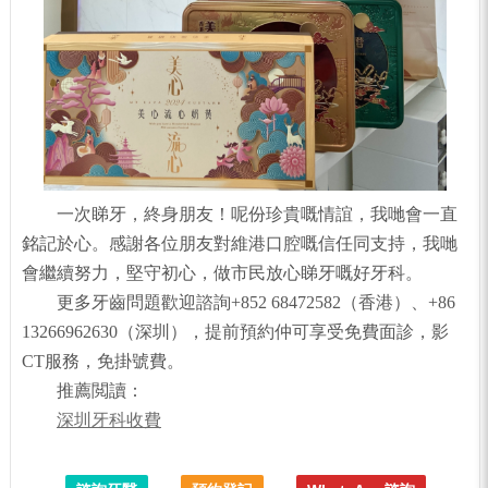
一次睇牙，終身朋友！呢份珍貴嘅情誼，我哋會一直
銘記於心。感謝各位朋友對維港口腔嘅信任同支持，我哋
會繼續努力，堅守初心，做市民放心睇牙嘅好牙科。
更多牙齒問題歡迎諮詢+852 68472582（香港）、+86
13266962630（深圳），提前預約仲可享受免費面診，影
CT服務，免掛號費。
推薦閲讀：
深圳牙科收費