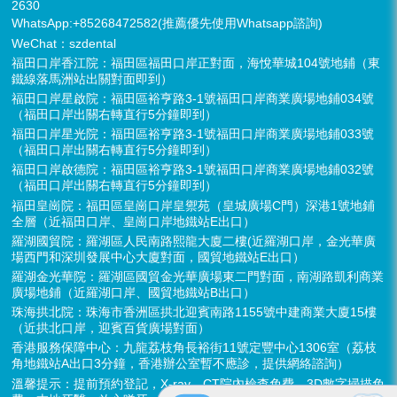
2630
WhatsApp:+85268472582(推薦優先使用Whatsapp諮詢)
WeChat：szdental
福田口岸香江院：福田區福田口岸正對面，海悅華城104號地鋪（東
鐵線落馬洲站出關對面即到）
福田口岸星啟院：福田區裕亨路3-1號福田口岸商業廣場地鋪034號
（福田口岸出關右轉直行5分鐘即到）
福田口岸星光院：福田區裕亨路3-1號福田口岸商業廣場地鋪033號
（福田口岸出關右轉直行5分鐘即到）
福田口岸啟德院：福田區裕亨路3-1號福田口岸商業廣場地鋪032號
（福田口岸出關右轉直行5分鐘即到）
福田皇崗院：福田區皇崗口岸皇禦苑（皇城廣場C門）深港1號地鋪
全層（近福田口岸、皇崗口岸地鐵站E出口）
羅湖國貿院：羅湖區人民南路熙龍大廈二樓(近羅湖口岸，金光華廣
場西門和深圳發展中心大廈對面，國貿地鐵站E出口）
羅湖金光華院：羅湖區國貿金光華廣場東二門對面，南湖路凱利商業
廣場地鋪（近羅湖口岸、國貿地鐵站B出口）
珠海拱北院：珠海市香洲區拱北迎賓南路1155號中建商業大廈15樓
（近拱北口岸，迎賓百貨廣場對面）
香港服務保障中心：九龍荔枝角長裕街11號定豐中心1306室（荔枝
角地鐵站A出口3分鐘，香港辦公室暫不應診，提供網絡諮詢）
溫馨提示：提前預約登記，X-ray、CT院內檢查免費，3D數字掃描免