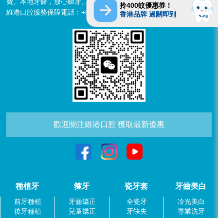
費。本地牙醫，放心睇牙。另有速遞代收存放服務。
拎400蚊優惠券！
維港口腔服務保障電話：+852 6637 2280
香港品牌 過關即到
歡迎關注維港口腔 獲取最新優惠
種植牙
箍牙
瓷牙套
牙齒美白
前牙種植
牙齒矯正
全瓷牙
冷光美白
後牙種植
兒童矯正
牙缺失
專業洗牙