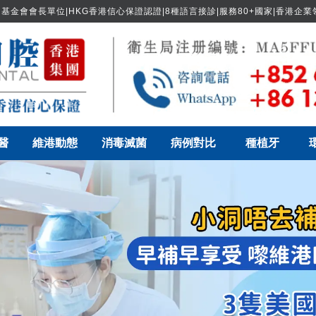
基金會會長單位|HKG香港信心保證認證|8種語言接診|服務80+國家|香港企
醫
維港動態
消毒滅菌
病例對比
種植牙