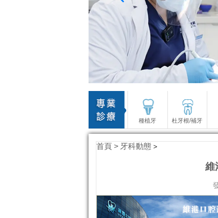
種植牙
杜牙根/補牙
首頁 >
牙科動態
>
維
發