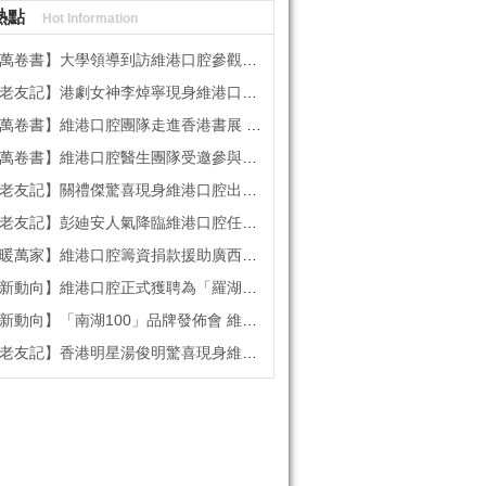
熱點
Hot Information
書】大學領導到訪維港口腔參觀交流 高度讚賞院感消毒與規範化管理
記】港劇女神李焯寧現身維港口腔擔任一日店長，分享護牙心得
書】維港口腔團隊走進香港書展 感受閱讀力量拓寬專業視野
維港口腔醫生團隊受邀參與美國登士柏西諾德專題研討 聚焦無牙頜種植修復前沿策略
】關禮傑驚喜現身維港口腔出任明星一日CEO 即場演繹同分享經驗！
】彭廸安人氣降臨維港口腔任明星一日店長 勁歌熱舞快閃表演點燃全場！
】維港口腔籌資捐款援助廣西洪澇災區 攜手香港廣西南寧同鄉會共獻愛心
向】維港口腔正式獲聘為「羅湖區社會醫療機構行業協會監事單位」
向】「南湖100」品牌發佈會 維港口腔獲評「突出貢獻企業」殊榮
記】香港明星湯俊明驚喜現身維港口腔 擔任明星一日店長！