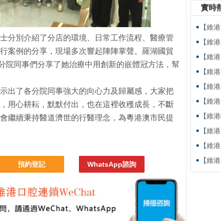
實時
【維港萬卷
士分別介紹了分店的環境、日常工作流程、醫療管
【維港老友
行案例的分享，現場多次響起陣陣掌聲。羅湖國貿
【維港萬卷
各分院同事們分享了她治療中用創新的嵌體冠方法，幫
【維港萬卷書】
【維港老友記
示出了各分院同事強大的向心力及歸屬感，大家把
【維港老友記
，用心耕耘，默默付出，也在這裡收穫成長，不斷
【維港暖萬家
會繼續秉持醫道濟世的行醫理念，為粵港澳市民提
【維港新動
【維港新動
【維港老友
預約登記
WhatsApp諮詢