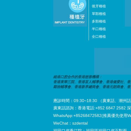
後牙種植
單顆種植
多顆種植
半口種植
全口種植
維港口腔合作的香港慈善機構：
香港東華三院、香港盲人輔導會、香港健愛社、香
鄰捨輔導會、香港新界總商會、香港元朗商會、香
應診時間：09:30~18:30 （廣東話、
廣東話諮詢：香港電話:+852 6847 2582 深圳電
WhatsApp:+85268472582(推薦優先使用W
WeChat：szdental
福田口岸香江院：福田區福田口岸正對面，