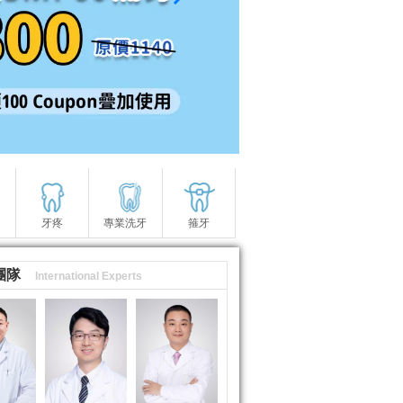
牙疼
專業洗牙
箍牙
團隊
International Experts