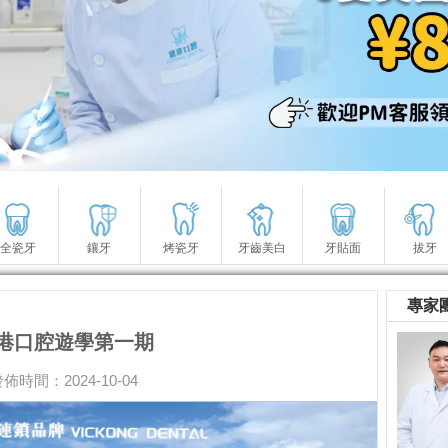
全瓷牙
鑲牙
烤瓷牙
牙齒美白
牙貼面
拔牙
專家
港口腔遊學第一期
佈時間：2024-10-04