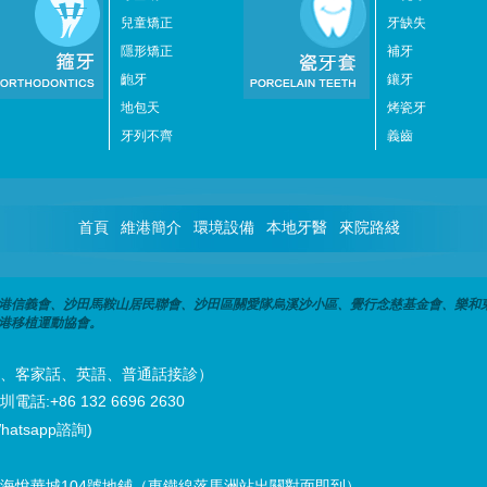
兒童矯正
牙缺失
隱形矯正
補牙
齙牙
鑲牙
地包天
烤瓷牙
牙列不齊
義齒
首頁
維港簡介
環境設備
本地牙醫
來院路綫
港信義會、沙田馬鞍山居民聯會、沙田區關愛隊烏溪沙小區、覺行念慈基金會、樂和
港移植運動協會。
潮州話、客家話、英語、普通話接診）
話:+86 132 6696 2630
hatsapp諮詢)
海悅華城104號地鋪（東鐵線落馬洲站出關對面即到）