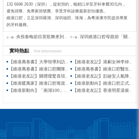
132 6696 2630（深圳），提前預約，報銷口岸至牙科車費30元内，
避免排隊、免專家掛號費、享受牙科診療最新折扣優惠。
維港口腔，立足深圳羅湖、深圳福田、珠海，為粵港澳市民提供專業
的牙科服務。
央視春晚節目英歌舞來到維港口腔，非遺文化點燃深港同胞鄉情
深圳維港口腔母親節「關愛媽媽」限時優惠｜種植牙低至2599蚊/隻
上一篇：
下一篇：
實時熱點
Hot Information
【維港萬卷書】大學領導到訪維港口腔參觀交流 高度讚賞院感消毒與規範化管理
【維港老友記】港劇女神李焯寧現身維港口腔擔任一日店長，分享護牙心得
【維港萬卷書】維港口腔團隊走進香港書展 感受閱讀力量拓寬專業視野
【維港萬卷書】維港口腔醫生團隊受邀參與美國登士柏西諾德專題研討 聚焦無牙頜種植修復前沿策略
【維港老友記】關禮傑驚喜現身維港口腔出任明星一日CEO 即場演繹同分享經驗！
【維港老友記】彭廸安人氣降臨維港口腔任明星一日店長 勁歌熱舞快閃表演點燃全場！
【維港暖萬家】維港口腔籌資捐款援助廣西洪澇災區 攜手香港廣西南寧同鄉會共獻愛心
【維港新動向】維港口腔正式獲聘為「羅湖區社會醫療機構行業協會監事單位」
【維港新動向】「南湖100」品牌發佈會 維港口腔獲評「突出貢獻企業」殊榮
【維港老友記】香港明星湯俊明驚喜現身維港口腔 擔任明星一日店長！