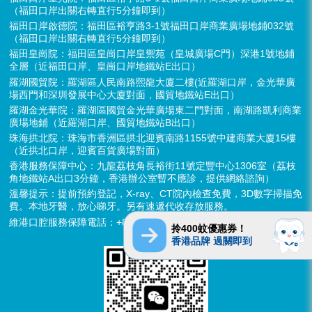
（福田口岸出關右轉直行5分鐘即到）
福田口岸啟德院：福田區裕亨路3-1號福田口岸商業廣場地鋪032號
（福田口岸出關右轉直行5分鐘即到）
福田皇崗院：福田區皇崗口岸皇禦苑（皇城廣場C門）深港1號地鋪
全層（近福田口岸、皇崗口岸地鐵站E出口）
羅湖國貿院：羅湖區人民南路熙龍大廈二樓(近羅湖口岸，金光華廣
場西門和深圳發展中心大廈對面，國貿地鐵站E出口）
羅湖金光華院：羅湖區國貿金光華廣場東二門對面，南湖路凱利商業
廣場地鋪（近羅湖口岸、國貿地鐵站B出口）
珠海拱北院：珠海市香洲區拱北迎賓南路1155號中建商業大廈15樓
（近拱北口岸，迎賓百貨廣場對面）
香港服務保障中心：九龍荔枝角長裕街11號定豐中心1306室（荔枝
角地鐵站A出口3分鐘，香港辦公室暫不應診，提供網絡諮詢）
溫馨提示：提前預約登記，X-ray、CT院內檢查免費，3D數字掃描免
費。本地牙醫，放心睇牙。另有速遞代收存放服務。
維港口腔服務保障電話：+852 6637 2280
拎400蚊優惠券！
香港品牌 過關即到