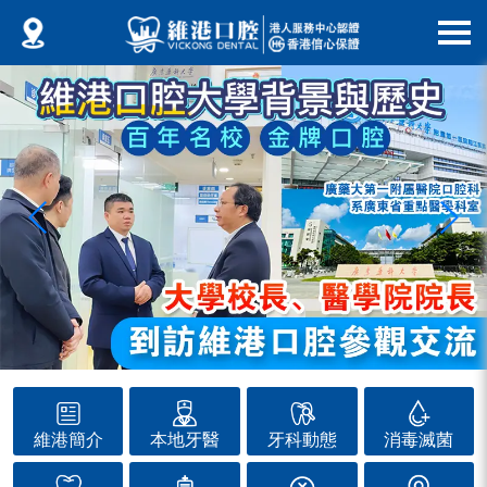
維港簡介
本地牙醫
牙科動態
消毒滅菌