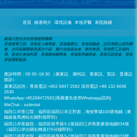
首頁
維港簡介
環境設備
本地牙醫
來院路綫
維港口腔合作的香港慈善機構:
香港東華三院、香港盲人輔導會、香港健愛社、香港信義會、沙田馬鞍山居民聯
會、沙田區關愛隊烏溪沙小區、覺行念慈基金會、樂和東寓、香港勞工及福利
局、香港社會福利署、香港鄰捨輔導會、香港新界總商會、香港元朗商會、香港
移植運動協會。
應診時間：09:30~18:30 （廣東話、潮州話、客家話、英語、普通話
接診）
廣東話諮詢：香港電話:+852 6847 2582 深圳電話:+86 132 6696
2630
WhatsApp:+85268472582(推薦優先使用Whatsapp諮詢)
WeChat：szdental
福田口岸香江院：福田區福田口岸正對面，海悅華城104號地鋪（東
鐵線落馬洲站出關對面即到）
福田口岸星啟院：福田區裕亨路3-1號福田口岸商業廣場地鋪034號
（福田口岸出關右轉直行5分鐘即到）
福田口岸星光院：福田區裕亨路3-1號福田口岸商業廣場地鋪033號