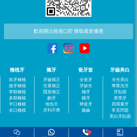
歡迎關注維港口腔 獲取最新優惠
種植牙
箍牙
瓷牙套
牙齒美白
前牙種植
牙齒矯正
全瓷牙
冷光美白
後牙種植
兒童矯正
牙缺失
專業洗牙
單顆種植
隱形矯正
補牙
牙貼面
多顆種植
齙牙
鑲牙
黃黑牙
半口種植
地包天
烤瓷牙
四環素牙
全口種植
牙列不齊
義齒
常見問題
美白牙貼面
6