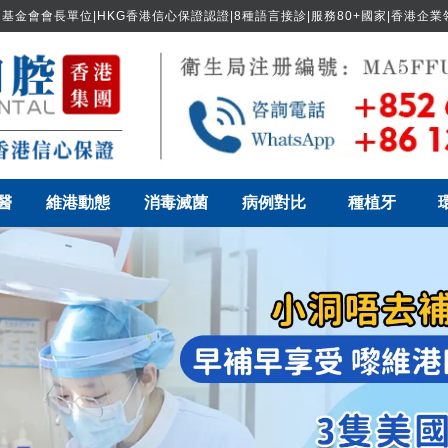
基金會會長單位|HKG香港信心保證認證|8種語言接診|服務80+國家|香港企
醫
維港動態
消毒滅菌
病例對比
種植牙