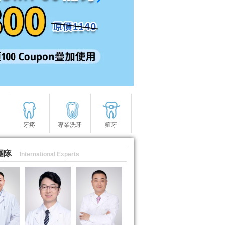
牙疼
專業洗牙
箍牙
團隊
International Experts