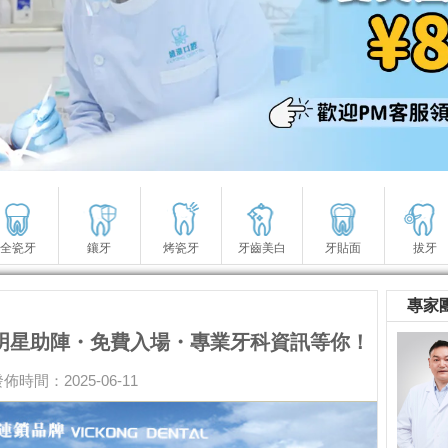
全瓷牙
鑲牙
烤瓷牙
牙齒美白
牙貼面
拔牙
專家
明星助陣・免費入場・專業牙科資訊等你！
佈時間：2025-06-11