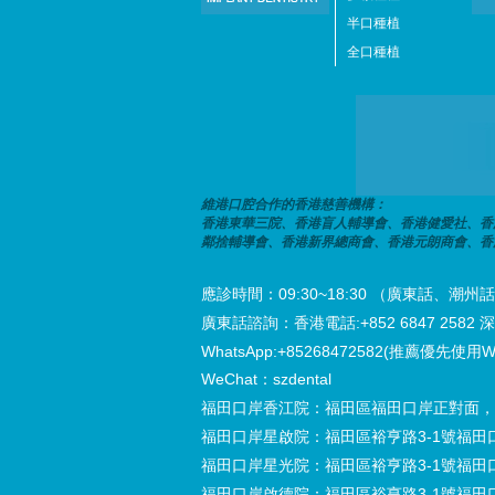
半口種植
全口種植
維港口腔合作的香港慈善機構：
香港東華三院、香港盲人輔導會、香港健愛社、香
鄰捨輔導會、香港新界總商會、香港元朗商會、香
應診時間：09:30~18:30 （廣東話、
廣東話諮詢：香港電話:+852 6847 2582 深圳電
WhatsApp:+85268472582(推薦優先使用W
WeChat：szdental
福田口岸香江院：福田區福田口岸正對面，
福田口岸星啟院：福田區裕亨路3-1號福田
福田口岸星光院：福田區裕亨路3-1號福田
福田口岸啟德院：福田區裕亨路3-1號福田