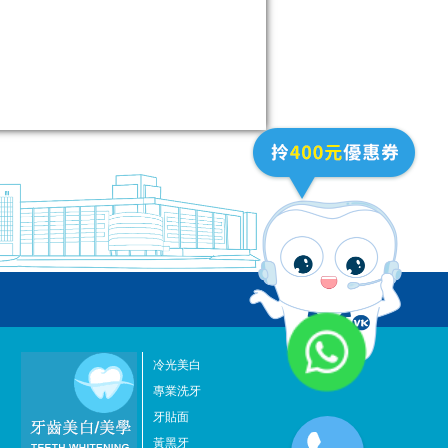
冷光美白
專業洗牙
牙貼面
黃黑牙