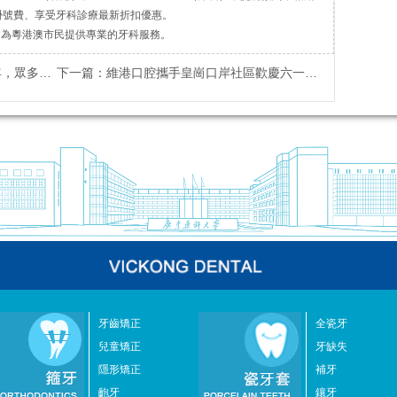
掛號費、享受牙科診療最新折扣優惠。
，為粵港澳市民提供專業的牙科服務。
好友來助陣！
下一篇：
維港口腔攜手皇崗口岸社區歡慶六一兒童節
牙齒矯正
全瓷牙
兒童矯正
牙缺失
隱形矯正
補牙
齙牙
鑲牙