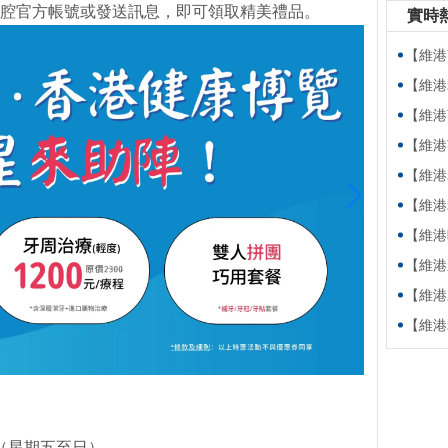
腔官方帳號或發送訊息，即可領取精美禮品。
實時
【維港萬卷
【維港老友
【維港萬卷
【維港萬卷書】
【維港老友記
【維港老友記
【維港暖萬家
【維港新動
【維港新動
【維港老友
日（星期五至日）