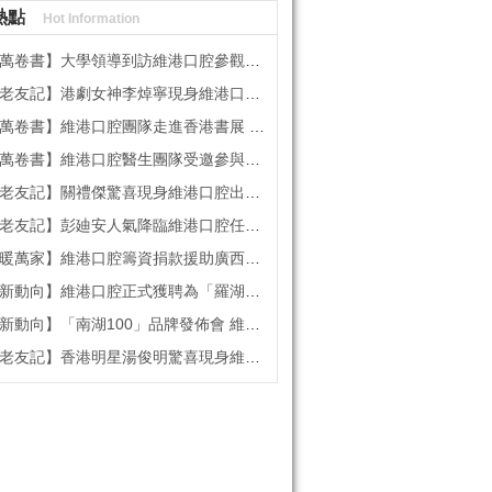
熱點
Hot Information
書】大學領導到訪維港口腔參觀交流 高度讚賞院感消毒與規範化管理
記】港劇女神李焯寧現身維港口腔擔任一日店長，分享護牙心得
書】維港口腔團隊走進香港書展 感受閱讀力量拓寬專業視野
維港口腔醫生團隊受邀參與美國登士柏西諾德專題研討 聚焦無牙頜種植修復前沿策略
】關禮傑驚喜現身維港口腔出任明星一日CEO 即場演繹同分享經驗！
】彭廸安人氣降臨維港口腔任明星一日店長 勁歌熱舞快閃表演點燃全場！
】維港口腔籌資捐款援助廣西洪澇災區 攜手香港廣西南寧同鄉會共獻愛心
向】維港口腔正式獲聘為「羅湖區社會醫療機構行業協會監事單位」
向】「南湖100」品牌發佈會 維港口腔獲評「突出貢獻企業」殊榮
記】香港明星湯俊明驚喜現身維港口腔 擔任明星一日店長！