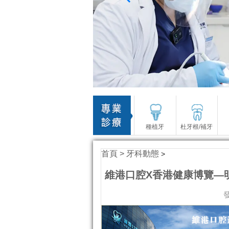
種植牙
杜牙根/補牙
首頁 >
牙科動態
>
維港口腔X香港健康博覽—
發