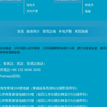
地包天
烤瓷牙
牙列不齊
義齒
首頁
維港簡介
環境設備
本地牙醫
來院路綫
港信義會、沙田馬鞍山居民聯會、沙田區關愛隊烏溪沙小區、覺行念慈基金會、樂和
港移植運動協會。
潮州話、客家話、英語、普通話接診）
話:+86 132 6696 2630
hatsapp諮詢)
海悅華城104號地鋪（東鐵線落馬洲站出關對面即到）
口岸商業廣場地鋪034號（福田口岸出關右轉直行5分鐘即到）
口岸商業廣場地鋪033號（福田口岸出關右轉直行5分鐘即到）
口岸商業廣場地鋪032號（福田口岸出關右轉直行5分鐘即到）