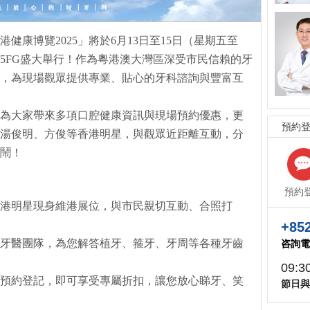
健康博覽2025」將於6月13日至15日（星期五至
5FG盛大舉行！作為粵港澳大灣區深受市民信賴的牙
，為現場觀眾提供專業、貼心的牙科諮詢與豐富互
為大家帶來多項口腔健康資訊與現場預約優惠，更
預約
湯俊明、方俊等香港明星，與觀眾近距離互動，分
鬧！
預約
港明星現身維港展位，與市民親切互動、合照打
+852
牙醫團隊，為您解答植牙、箍牙、牙周等各種牙齒
咨詢電
09:3
預約登記，即可享受專屬折扣，讓您放心睇牙、笑
節日與