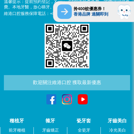
溫馨提示：提前預約登記，X-ray、CT院內檢查免費，3D數字掃描免
費。本地牙醫，放心睇牙。另有速遞代收存放服務。
拎400蚊優惠券！
維港口腔服務保障電話：+852 6637 2280
香港品牌 過關即到
歡迎關注維港口腔 獲取最新優惠
種植牙
箍牙
瓷牙套
牙齒美白
前牙種植
牙齒矯正
全瓷牙
冷光美白