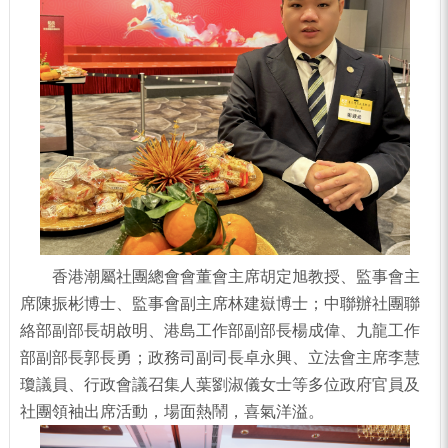
香港潮屬社團總會會董會主席胡定旭教授、監事會主
席陳振彬博士、監事會副主席林建嶽博士；中聯辦社團聯
絡部副部長胡啟明、港島工作部副部長楊成偉、九龍工作
部副部長郭長勇；政務司副司長卓永興、立法會主席李慧
瓊議員、行政會議召集人葉劉淑儀女士等多位政府官員及
社團領袖出席活動，場面熱鬧，喜氣洋溢。