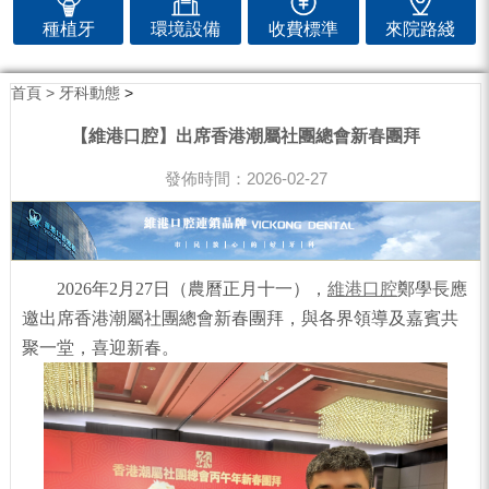
種植牙
環境設備
收費標準
來院路綫
首頁 >
牙科動態
>
【維港口腔】出席香港潮屬社團總會新春團拜
發佈時間：2026-02-27
2026年2月27日（農曆正月十一），
維港口腔
鄭學長應
邀出席香港潮屬社團總會新春團拜，與各界領導及嘉賓共
聚一堂，喜迎新春。