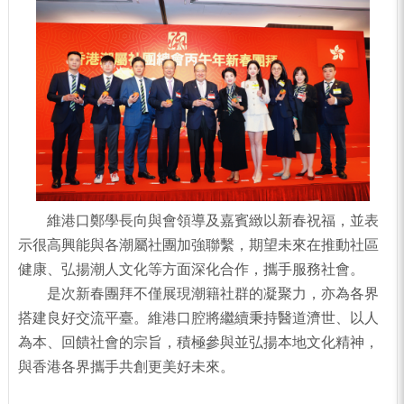
維港口鄭學長向與會領導及嘉賓緻以新春祝福，並表
示很高興能與各潮屬社團加強聯繫，期望未來在推動社區
健康、弘揚潮人文化等方面深化合作，攜手服務社會。
是次新春團拜不僅展現潮籍社群的凝聚力，亦為各界
搭建良好交流平臺。維港口腔將繼續秉持醫道濟世、以人
為本、回饋社會的宗旨，積極參與並弘揚本地文化精神，
與香港各界攜手共創更美好未來。