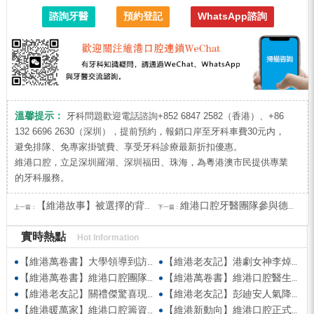
諮詢牙醫
預約登記
WhatsApp諮詢
溫馨提示：
牙科問題歡迎電話諮詢+852 6847 2582（香港）、+86
132 6696 2630（深圳），提前預約，報銷口岸至牙科車費30元内，
避免排隊、免專家掛號費、享受牙科診療最新折扣優惠。
維港口腔，立足深圳羅湖、深圳福田、珠海，為粵港澳市民提供專業
的牙科服務。
【維港故事】被選擇的背後，是專業與用心的沉澱
維港口腔牙醫團隊參與德國慕尼黑大學教授交流會 聚焦樹脂滲透技術與數字化牙科前沿
上一篇：
下一篇：
實時熱點
Hot Information
【維港萬卷書】大學領導到訪維港口腔參觀交流 高度讚賞院感消毒與規範化管理
【維港老友記】港劇女神李焯寧現身維港口腔擔任一日店長，分享護牙心得
【維港萬卷書】維港口腔團隊走進香港書展 感受閱讀力量拓寬專業視野
【維港萬卷書】維港口腔醫生團隊受邀參與美國登士柏西諾德專題研討 聚焦無牙頜種植修復前沿策略
【維港老友記】關禮傑驚喜現身維港口腔出任明星一日CEO 即場演繹同分享經驗！
【維港老友記】彭廸安人氣降臨維港口腔任明星一日店長 勁歌熱舞快閃表演點燃全場！
【維港暖萬家】維港口腔籌資捐款援助廣西洪澇災區 攜手香港廣西南寧同鄉會共獻愛心
【維港新動向】維港口腔正式獲聘為「羅湖區社會醫療機構行業協會監事單位」