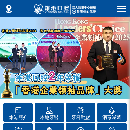
維港簡介
本地牙醫
牙科動態
消毒滅菌