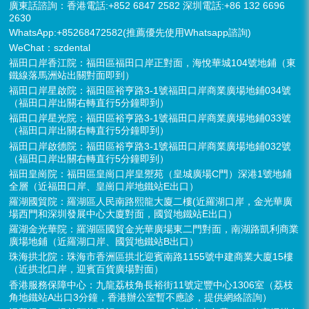
廣東話諮詢：香港電話:+852 6847 2582 深圳電話:+86 132 6696
2630
WhatsApp:+85268472582(推薦優先使用Whatsapp諮詢)
WeChat：szdental
福田口岸香江院：福田區福田口岸正對面，海悅華城104號地鋪（東
鐵線落馬洲站出關對面即到）
福田口岸星啟院：福田區裕亨路3-1號福田口岸商業廣場地鋪034號
（福田口岸出關右轉直行5分鐘即到）
福田口岸星光院：福田區裕亨路3-1號福田口岸商業廣場地鋪033號
（福田口岸出關右轉直行5分鐘即到）
福田口岸啟德院：福田區裕亨路3-1號福田口岸商業廣場地鋪032號
（福田口岸出關右轉直行5分鐘即到）
福田皇崗院：福田區皇崗口岸皇禦苑（皇城廣場C門）深港1號地鋪
全層（近福田口岸、皇崗口岸地鐵站E出口）
羅湖國貿院：羅湖區人民南路熙龍大廈二樓(近羅湖口岸，金光華廣
場西門和深圳發展中心大廈對面，國貿地鐵站E出口）
羅湖金光華院：羅湖區國貿金光華廣場東二門對面，南湖路凱利商業
廣場地鋪（近羅湖口岸、國貿地鐵站B出口）
珠海拱北院：珠海市香洲區拱北迎賓南路1155號中建商業大廈15樓
（近拱北口岸，迎賓百貨廣場對面）
香港服務保障中心：九龍荔枝角長裕街11號定豐中心1306室（荔枝
角地鐵站A出口3分鐘，香港辦公室暫不應診，提供網絡諮詢）