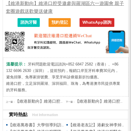
【維港新動向】維港口腔受邀參與羅湖區六一遊園會 親子
套圈遊戲送歡樂送健康
諮詢牙醫
預約登記
WhatsApp諮詢
溫馨提示：
牙科問題歡迎電話諮詢+852 6847 2582（香港）、+86
132 6696 2630（深圳），提前預約，報銷口岸至牙科車費30元内，
避免排隊、免專家掛號費、享受牙科診療最新折扣優惠。
維港口腔，立足深圳羅湖、深圳福田、珠海，為粵港澳市民提供專業
的牙科服務。
【維港新動向】維港口腔受邀參與羅湖區六一遊園會 親子套圈遊戲送歡樂送健康
【維港新動向】維港口腔受邀參與第五屆香港潮州節 共促潮州文化傳承
上一篇：
下一篇：
實時熱點
Hot Information
【維港萬卷書】大學領導到訪維港口腔參觀交流 高度讚賞院感消毒與規範化管理
【維港老友記】港劇女神李焯寧現身維港口腔擔任一日店長，分享護牙心得