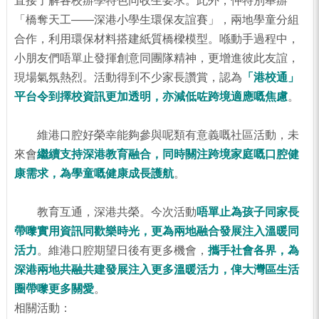
直接了解各校辦學特色同收生要求。此外，仲特別舉辦
「橋奪天工——深港小學生環保友誼賽」，兩地學童分組
合作，利用環保材料搭建紙質橋樑模型。喺動手過程中，
小朋友們唔單止發揮創意同團隊精神，更增進彼此友誼，
現場氣氛熱烈。活動得到不少家長讚賞，認為
「港校通」
平台令到擇校資訊更加透明，亦減低咗跨境適應嘅焦慮
。
維港口腔好榮幸能夠參與呢類有意義嘅社區活動，未
來會
繼續支持深港教育融合，同時關注跨境家庭嘅口腔健
康需求，為學童嘅健康成長護航
。
教育互通，深港共榮。今次活動
唔單止為孩子同家長
帶嚟實用資訊同歡樂時光，更為兩地融合發展注入溫暖同
活力
。維港口腔期望日後有更多機會，
攜手社會各界，為
深港兩地共融共建發展注入更多溫暖活力，俾大灣區生活
圈帶嚟更多關愛
。
相關活動：