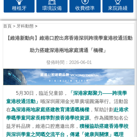
種植牙
環境設備
收費標準
來院路綫
首頁 >
牙科動態
>
【維港新動向】維港口腔出席香港深圳跨境學童港校通活動
助力搭建深港兩地家庭溝通「橋樑」
發佈時間：2026-06-01
5
月
30
日，臨近兒童節，
「深港家鄰聚力——跨境學
童港校通活動」
喺深圳羅湖金光華廣場圓滿舉行。活動旨
在
為深港兩地家庭搭建教育溝通嘅橋樑
，幫助計劃
赴港求
學嘅學童同家長精準對接香港學校資源
。作為國際知名公
益牙科品牌，維港口腔應邀出席，
積極協助搭建香港學校
與深圳學童之間嘅交流平台，傳遞
「
健康與關懷
」
嘅理