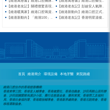
【維港萬卷書】維港口腔團隊走進香港書展 感受閱讀力量拓寬專業視野
【維港萬卷書】維港口腔醫生團隊受邀參與美國登士柏西諾德專題研討 聚焦無牙頜種植修復前沿策略
【維港老友記】關禮傑驚喜現身維港口腔出任明星一日CEO 即場演繹同分享經驗！
【維港老友記】彭廸安人氣降臨維港口腔任明星一日店長 勁歌熱舞快閃表演點燃全場！
【維港暖萬家】維港口腔籌資捐款援助廣西洪澇災區 攜手香港廣西南寧同鄉會共獻愛心
【維港新動向】維港口腔正式獲聘為「羅湖區社會醫療機構行業協會監事單位」
【維港新動向】「南湖100」品牌發佈會 維港口腔獲評「突出貢獻企業」殊榮
【維港老友記】香港明星湯俊明驚喜現身維港口腔 擔任明星一日店長！
首頁
維港簡介
環境設備
本地牙醫
來院路綫
維港口腔合作的香港慈善機構:
香港東華三院、香港盲人輔導會、香港健愛社、香港信義會、沙田馬鞍山居民聯
會、沙田區關愛隊烏溪沙小區、覺行念慈基金會、樂和東寓、香港勞工及福利
局、香港社會福利署、香港鄰捨輔導會、香港新界總商會、香港元朗商會、香港
移植運動協會。