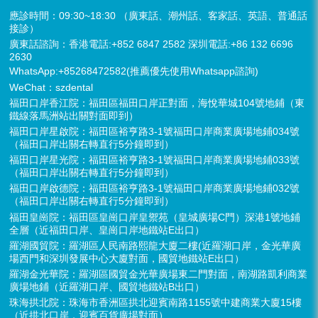
應診時間：09:30~18:30 （廣東話、潮州話、客家話、英語、普通話
接診）
廣東話諮詢：香港電話:+852 6847 2582 深圳電話:+86 132 6696
2630
WhatsApp:+85268472582(推薦優先使用Whatsapp諮詢)
WeChat：szdental
福田口岸香江院：福田區福田口岸正對面，海悅華城104號地鋪（東
鐵線落馬洲站出關對面即到）
福田口岸星啟院：福田區裕亨路3-1號福田口岸商業廣場地鋪034號
（福田口岸出關右轉直行5分鐘即到）
福田口岸星光院：福田區裕亨路3-1號福田口岸商業廣場地鋪033號
（福田口岸出關右轉直行5分鐘即到）
福田口岸啟德院：福田區裕亨路3-1號福田口岸商業廣場地鋪032號
（福田口岸出關右轉直行5分鐘即到）
福田皇崗院：福田區皇崗口岸皇禦苑（皇城廣場C門）深港1號地鋪
全層（近福田口岸、皇崗口岸地鐵站E出口）
羅湖國貿院：羅湖區人民南路熙龍大廈二樓(近羅湖口岸，金光華廣
場西門和深圳發展中心大廈對面，國貿地鐵站E出口）
羅湖金光華院：羅湖區國貿金光華廣場東二門對面，南湖路凱利商業
廣場地鋪（近羅湖口岸、國貿地鐵站B出口）
珠海拱北院：珠海市香洲區拱北迎賓南路1155號中建商業大廈15樓
（近拱北口岸，迎賓百貨廣場對面）