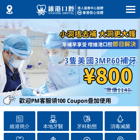
維港簡介
本地牙醫
牙科動態
消毒滅菌