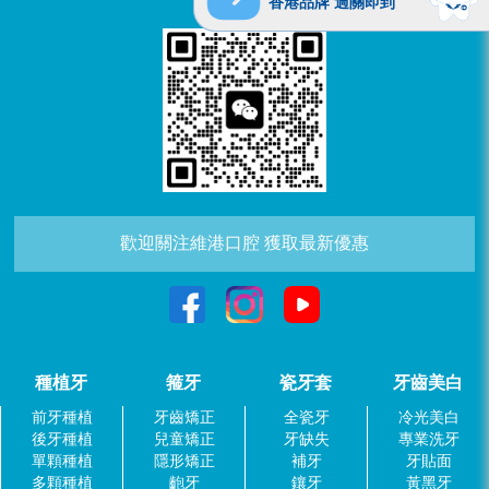
香港品牌 過關即到
歡迎關注維港口腔 獲取最新優惠
種植牙
箍牙
瓷牙套
牙齒美白
前牙種植
牙齒矯正
全瓷牙
冷光美白
後牙種植
兒童矯正
牙缺失
專業洗牙
單顆種植
隱形矯正
補牙
牙貼面
多顆種植
齙牙
鑲牙
黃黑牙