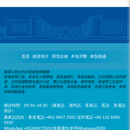
首頁
維港簡介
環境設備
本地牙醫
來院路綫
維港口腔合作的香港慈善機構:
香港東華三院、香港盲人輔導會、香港健愛社、香港信義會、沙田馬鞍山居民聯
會、沙田區關愛隊烏溪沙小區、覺行念慈基金會、樂和東寓、香港勞工及福利
局、香港社會福利署、香港鄰捨輔導會、香港新界總商會、香港元朗商會、香港
移植運動協會。
應診時間：09:30~18:30 （廣東話、潮州話、客家話、英語、普通話
接診）
廣東話諮詢：香港電話:+852 6847 2582 深圳電話:+86 132 6696
2630
WhatsApp:+85268472582(推薦優先使用Whatsapp諮詢)