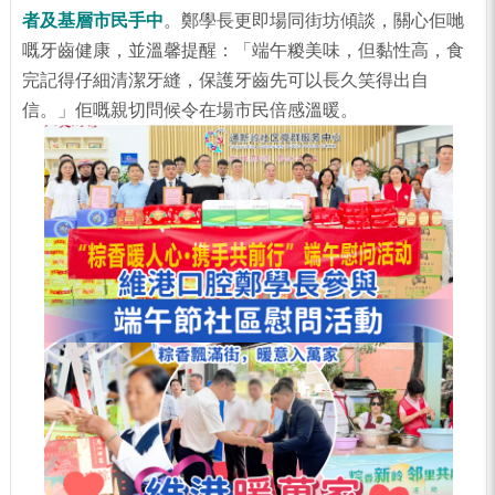
者及基層市民手中
。鄭學長更即場同街坊傾談，關心佢哋
嘅牙齒健康，並溫馨提醒：「端午糉美味，但黏性高，食
完記得仔細清潔牙縫，保護牙齒先可以長久笑得出自
信。」佢嘅親切問候令在場市民倍感溫暖。