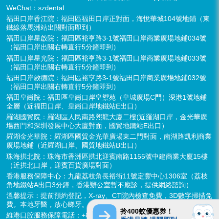
WeChat：szdental
福田口岸香江院：福田區福田口岸正對面，海悅華城104號地鋪（東
鐵線落馬洲站出關對面即到）
福田口岸星啟院：福田區裕亨路3-1號福田口岸商業廣場地鋪034號
（福田口岸出關右轉直行5分鐘即到）
福田口岸星光院：福田區裕亨路3-1號福田口岸商業廣場地鋪033號
（福田口岸出關右轉直行5分鐘即到）
福田口岸啟德院：福田區裕亨路3-1號福田口岸商業廣場地鋪032號
（福田口岸出關右轉直行5分鐘即到）
福田皇崗院：福田區皇崗口岸皇禦苑（皇城廣場C門）深港1號地鋪
全層（近福田口岸、皇崗口岸地鐵站E出口）
羅湖國貿院：羅湖區人民南路熙龍大廈二樓(近羅湖口岸，金光華廣
場西門和深圳發展中心大廈對面，國貿地鐵站E出口）
羅湖金光華院：羅湖區國貿金光華廣場東二門對面，南湖路凱利商業
廣場地鋪（近羅湖口岸、國貿地鐵站B出口）
珠海拱北院：珠海市香洲區拱北迎賓南路1155號中建商業大廈15樓
（近拱北口岸，迎賓百貨廣場對面）
香港服務保障中心：九龍荔枝角長裕街11號定豐中心1306室（荔枝
角地鐵站A出口3分鐘，香港辦公室暫不應診，提供網絡諮詢）
溫馨提示：提前預約登記，X-ray、CT院內檢查免費，3D數字掃描免
費。本地牙醫，放心睇牙。另有速遞代收存放服務。
拎400蚊優惠券！
維港口腔服務保障電話：+852 6637 2280