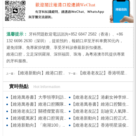
溫馨提示：
牙科問題歡迎電話諮詢+852 6847 2582（香港）、+86
132 6696 2630（深圳），提前預約，報銷口岸至牙科車費30元内，
避免排隊、免專家掛號費、享受牙科診療最新折扣優惠。
維港口腔，立足深圳羅湖、深圳福田、珠海，為粵港澳市民提供專業
的牙科服務。
【維港新動向】維港口腔受邀參與第五屆香港潮州節 共促潮州文化傳承
【維港老友記】香港明星湯俊明驚喜現身維港口腔 擔任明星一日店長！
上一篇：
下一篇：
實時熱點
Hot Information
【維港萬卷書】大學領導到訪維港口腔參觀交流 高度讚賞院感消毒與規範化管理
【維港老友記】港劇女神李焯寧現身維港口腔擔任一日店長，分享護牙心得
【維港萬卷書】維港口腔團隊走進香港書展 感受閱讀力量拓寬專業視野
【維港萬卷書】維港口腔醫生團隊受邀參與美國登士柏西諾德專題研討 聚焦無牙頜種植修復前沿策略
【維港老友記】關禮傑驚喜現身維港口腔出任明星一日CEO 即場演繹同分享經驗！
【維港老友記】彭廸安人氣降臨維港口腔任明星一日店長 勁歌熱舞快閃表演點燃全場！
【維港暖萬家】維港口腔籌資捐款援助廣西洪澇災區 攜手香港廣西南寧同鄉會共獻愛心
【維港新動向】維港口腔正式獲聘為「羅湖區社會醫療機構行業協會監事單位」
【維港新動向】「南湖100」品牌發佈會 維港口腔獲評「突出貢獻企業」殊榮
【維港老友記】香港明星湯俊明驚喜現身維港口腔 擔任明星一日店長！