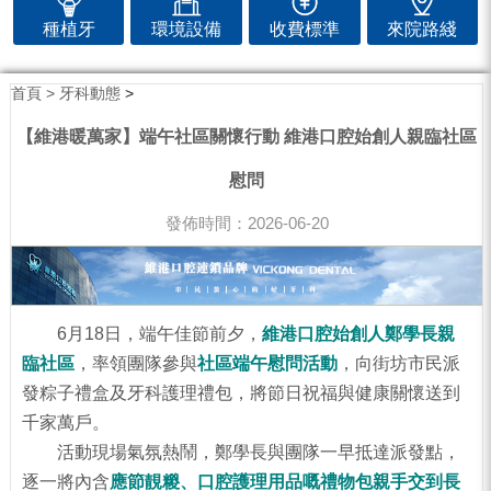
種植牙
環境設備
收費標準
來院路綫
首頁 >
牙科動態
>
【維港暖萬家】端午社區關懷行動 維港口腔始創人親臨社區
慰問
發佈時間：2026-06-20
6
月
18
日
，
端午佳節前夕，
維港口腔始創人鄭學長親
臨社區
，率領團隊參與
社區端午慰問活動
，向街坊市民派
發粽子禮盒及牙科護理禮包，將節日祝福與健康關懷送到
千家萬戶。
活動現場氣氛熱鬧，鄭學長與團隊一早抵達派發點，
逐一將內含
應節靚糉、口腔護理用品嘅禮物包親手交到長