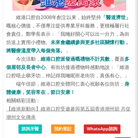
維港口腔自2008年創立以來，始終堅持
「醫道濟世」
嘅核心價值，不僅專注提供專業牙科服務，更積極履行社
會責任。鄭學長表示：「我哋好開心可以出一分力，為街
坊送上實用小禮物。
未來會繼續參與更多社區關懷行動，
將醫療溫度帶入每個角落。
」
今次活動，
維港口腔派發過嘅禮物不計其數
，覆蓋
多
個屋邨及長者中心
。有街坊接過禮物時感動地說：「維港
口腔唔止睇牙叻，仲記得我哋呢班老街坊，真係有心。」
端午佳節，維港口腔全體同仁衷心祝願各位街坊：
身
體健康，笑容常在，節日安康！
相關精彩活動：
【維港新動向】維港口腔受邀參與第五屆香港潮州節 共促
潮州文化傳承
諮詢牙醫
預約登記
WhatsApp諮詢