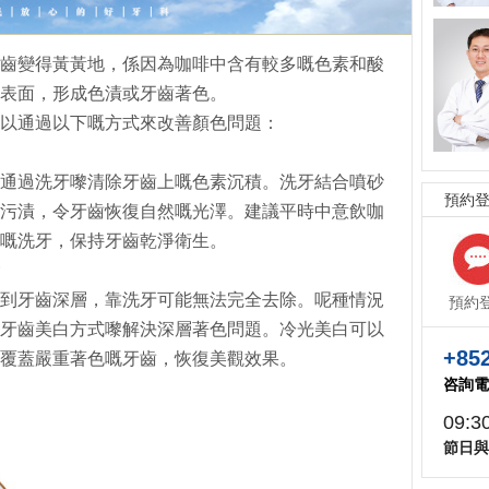
齒變得黃黃地，係因為咖啡中含有較多嘅色素和酸
表面，形成色漬或牙齒著色。
以通過以下嘅方式來改善顏色問題：
通過洗牙嚟清除牙齒上嘅色素沉積。洗牙結合噴砂
預約
污漬，令牙齒恢復自然嘅光澤。建議平時中意飲咖
嘅洗牙，保持牙齒乾淨衛生。
到牙齒深層，靠洗牙可能無法完全去除。呢種情況
預約
牙齒美白方式嚟解決深層著色問題。冷光美白可以
+852
覆蓋嚴重著色嘅牙齒，恢復美觀效果。
咨詢電
09:3
節日與