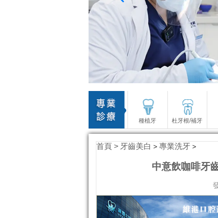
種植牙
杜牙根/補牙
首頁 >
牙齒美白
專業洗牙
>
>
中意飲咖啡牙
發