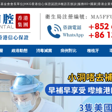
基金會會長單位|HKG香港信心保證認證|8種語言接診|服務80+國家|香港企
醫
維港動態
消毒滅菌
病例對比
種植牙