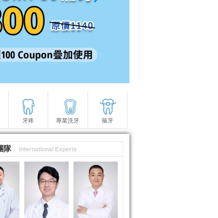
牙疼
專業洗牙
箍牙
團隊
International Experts