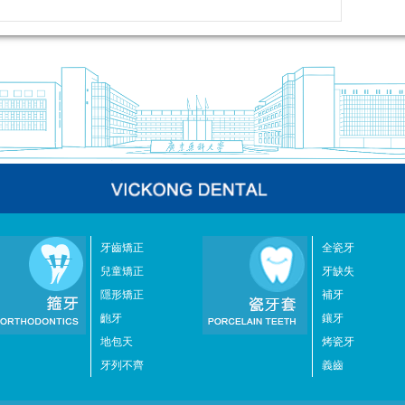
牙齒矯正
全瓷牙
兒童矯正
牙缺失
隱形矯正
補牙
齙牙
鑲牙
地包天
烤瓷牙
牙列不齊
義齒