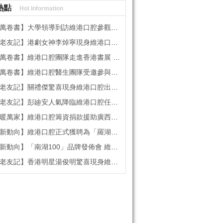
熱點
Hot Information
書】大學領導到訪維港口腔參觀交流 高度讚賞院感消毒與規範化管理
記】港劇女神李焯寧現身維港口腔擔任一日店長，分享護牙心得
書】維港口腔團隊走進香港書展 感受閱讀力量拓寬專業視野
維港口腔醫生團隊受邀參與美國登士柏西諾德專題研討 聚焦無牙頜種植修復前沿策略
】關禮傑驚喜現身維港口腔出任明星一日CEO 即場演繹同分享經驗！
】彭廸安人氣降臨維港口腔任明星一日店長 勁歌熱舞快閃表演點燃全場！
】維港口腔籌資捐款援助廣西洪澇災區 攜手香港廣西南寧同鄉會共獻愛心
向】維港口腔正式獲聘為「羅湖區社會醫療機構行業協會監事單位」
向】「南湖100」品牌發佈會 維港口腔獲評「突出貢獻企業」殊榮
記】香港明星湯俊明驚喜現身維港口腔 擔任明星一日店長！