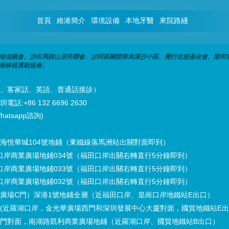
首頁
維港簡介
環境設備
本地牙醫
來院路綫
港信義會、沙田馬鞍山居民聯會、沙田區關愛隊烏溪沙小區、覺行念慈基金會、樂和
港移植運動協會。
潮州話、客家話、英語、普通話接診）
話:+86 132 6696 2630
hatsapp諮詢)
海悅華城104號地鋪（東鐵線落馬洲站出關對面即到）
口岸商業廣場地鋪034號（福田口岸出關右轉直行5分鐘即到）
口岸商業廣場地鋪033號（福田口岸出關右轉直行5分鐘即到）
口岸商業廣場地鋪032號（福田口岸出關右轉直行5分鐘即到）
廣場C門）深港1號地鋪全層（近福田口岸、皇崗口岸地鐵站E出口）
(近羅湖口岸，金光華廣場西門和深圳發展中心大廈對面，國貿地鐵站E
門對面，南湖路凱利商業廣場地鋪（近羅湖口岸、國貿地鐵站B出口）