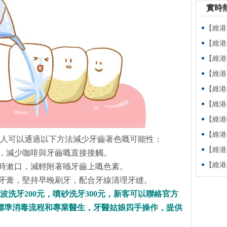
實時
【維港萬卷
【維港老友
【維港萬卷
【維港萬卷書】
【維港老友記
【維港老友記
【維港暖萬家
【維港新動
嘅人可以通過以下方法減少牙齒著色嘅可能性：
【維港新動
，減少咖啡與牙齒嘅直接接觸。
【維港老友
時漱口，減輕附著喺牙齒上嘅色素。
牙膏，堅持早晚刷牙，配合牙線清理牙縫。
洗牙200元，噴砂洗牙300元，新客可以聯絡官方
高標準消毒流程和專業醫生，牙醫姑娘四手操作，提供