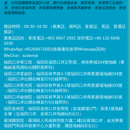
會、沙田區關愛隊烏溪沙小區、覺行念慈基金會、樂和東寓、香港勞工及福利
局、香港社會福利署、香港鄰捨輔導會、香港新界總商會、香港元朗商會、香港
移植運動協會。
應診時間：09:30~18:30 （廣東話、潮州話、客家話、英語、普通話
接診）
廣東話諮詢：香港電話:+852 6847 2582 深圳電話:+86 132 6696
2630
WhatsApp:+85268472582(推薦優先使用Whatsapp諮詢)
WeChat：szdental
福田口岸香江院：福田區福田口岸正對面，海悅華城104號地鋪（東
鐵線落馬洲站出關對面即到）
福田口岸星啟院：福田區裕亨路3-1號福田口岸商業廣場地鋪034號
（福田口岸出關右轉直行5分鐘即到）
福田口岸星光院：福田區裕亨路3-1號福田口岸商業廣場地鋪033號
（福田口岸出關右轉直行5分鐘即到）
福田口岸啟德院：福田區裕亨路3-1號福田口岸商業廣場地鋪032號
（福田口岸出關右轉直行5分鐘即到）
福田皇崗院：福田區皇崗口岸皇禦苑（皇城廣場C門）深港1號地鋪
全層（近福田口岸、皇崗口岸地鐵站E出口）
羅湖國貿院：羅湖區人民南路熙龍大廈二樓(近羅湖口岸，金光華廣
場西門和深圳發展中心大廈對面，國貿地鐵站E出口）