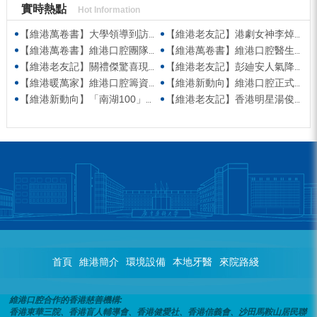
實時熱點
Hot Information
【維港萬卷書】大學領導到訪維港口腔參觀交流 高度讚賞院感消毒與規範化管理
【維港老友記】港劇女神李焯寧現身維港口腔擔任一日店長，分享護牙心得
【維港萬卷書】維港口腔團隊走進香港書展 感受閱讀力量拓寬專業視野
【維港萬卷書】維港口腔醫生團隊受邀參與美國登士柏西諾德專題研討 聚焦無牙頜種植修復前沿策略
【維港老友記】關禮傑驚喜現身維港口腔出任明星一日CEO 即場演繹同分享經驗！
【維港老友記】彭廸安人氣降臨維港口腔任明星一日店長 勁歌熱舞快閃表演點燃全場！
【維港暖萬家】維港口腔籌資捐款援助廣西洪澇災區 攜手香港廣西南寧同鄉會共獻愛心
【維港新動向】維港口腔正式獲聘為「羅湖區社會醫療機構行業協會監事單位」
【維港新動向】「南湖100」品牌發佈會 維港口腔獲評「突出貢獻企業」殊榮
【維港老友記】香港明星湯俊明驚喜現身維港口腔 擔任明星一日店長！
首頁
維港簡介
環境設備
本地牙醫
來院路綫
維港口腔合作的香港慈善機構:
香港東華三院、香港盲人輔導會、香港健愛社、香港信義會、沙田馬鞍山居民聯