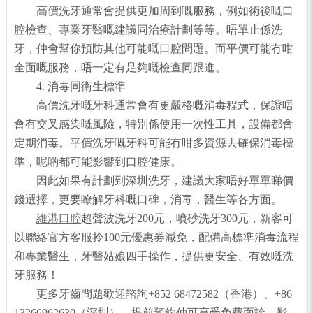
高價洗牙通常會提供更加周到嘅服務，例如術後嘅口
腔檢查、專業牙醫嘅建議同治療計劃等等。唔單止係洗
牙，仲會幫你預防其他可能嘅口腔問題。而平價可能冇咁
全面嘅服務，唔一定有足夠嘅檢查同跟進。
4. 消毒同衛生標準
高價洗牙嘅牙科通常會有更嚴格嘅消毒程式，保證唔
會有交叉感染嘅風險，特別係使用一次性工具，設備都會
定期消毒。平價洗牙嘅牙科可能冇咁多資源去確保消毒標
準，呢啲都可能影響到口腔健康。
因此如果有計劃到深圳洗牙，建議大家唔好單單睇價
錢選擇，更要瞭解牙科嘅口碑，消毒，醫生等各方面。
維港口腔
超聲波洗牙200元，噴砂洗牙300元，新客可
以聯絡官方客服拎100元優惠券減免，配備高標準消毒流程
和專業醫生，牙醫姑娘四手操作，提供更安全、有效嘅洗
牙服務！
更多牙齒問題歡迎諮詢+852 68472582（香港）、+86
13266962630（深圳），提前預約仲可享受免費面診，影