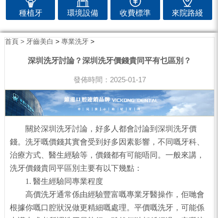
種植牙
環境設備
收費標準
來院路綫
首頁 >
牙齒美白
>
專業洗牙
>
深圳洗牙討論？深圳洗牙價錢貴同平有乜區別？
發佈時間：2025-01-17
關於深圳洗牙討論，好多人都會討論到深圳洗牙價
錢。洗牙嘅價錢其實會受到好多因素影響，不同嘅牙科、
治療方式、醫生經驗等，價錢都有可能唔同。一般來講，
洗牙價錢貴同平區別主要有以下幾點：
1. 醫生經驗同專業程度
高價洗牙通常係由經驗豐富嘅專業牙醫操作，佢哋會
根據你嘅口腔狀況做更精細嘅處理。平價嘅洗牙，可能係