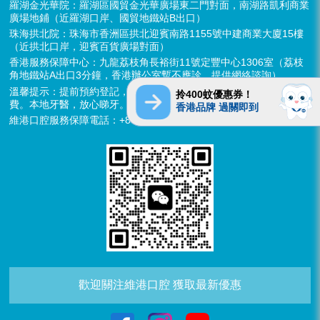
羅湖金光華院：羅湖區國貿金光華廣場東二門對面，南湖路凱利商業
廣場地鋪（近羅湖口岸、國貿地鐵站B出口）
珠海拱北院：珠海市香洲區拱北迎賓南路1155號中建商業大廈15樓
（近拱北口岸，迎賓百貨廣場對面）
香港服務保障中心：九龍荔枝角長裕街11號定豐中心1306室（荔枝
角地鐵站A出口3分鐘，香港辦公室暫不應診，提供網絡諮詢）
溫馨提示：提前預約登記，X-ray、CT院內檢查免費，3D數字掃描免
拎400蚊優惠券！
費。本地牙醫，放心睇牙。另有速遞代收存放服務。
香港品牌 過關即到
維港口腔服務保障電話：+852 6637 2280
歡迎關注維港口腔 獲取最新優惠