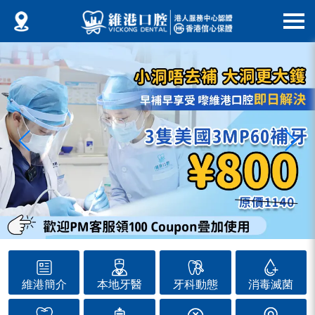
維港簡介
本地牙醫
牙科動態
消毒滅菌