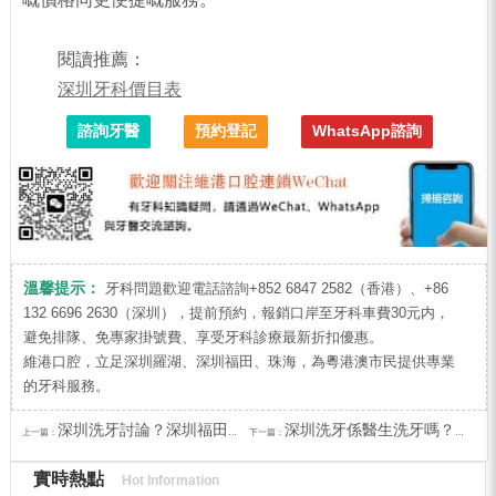
閱讀推薦：
深圳牙科價目表
諮詢牙醫
預約登記
WhatsApp諮詢
溫馨提示：
牙科問題歡迎電話諮詢+852 6847 2582（香港）、+86
132 6696 2630（深圳），提前預約，報銷口岸至牙科車費30元内，
避免排隊、免專家掛號費、享受牙科診療最新折扣優惠。
維港口腔，立足深圳羅湖、深圳福田、珠海，為粵港澳市民提供專業
的牙科服務。
深圳洗牙討論？深圳福田洗牙點揀至穩陣？
深圳洗牙係醫生洗牙嗎？深圳邊間牙科由醫生洗牙？
上一篇：
下一篇：
實時熱點
Hot Information