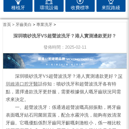
種植牙
環境設備
收費標準
來院路綫
首頁 >
牙齒美白
>
專業洗牙
>
深圳噴砂洗牙VS超聲波洗牙？港人實測邊款更好？
發佈時間：2025-02-11
深圳噴砂洗牙VS超聲波洗牙？港人實測邊款更好？
深
圳維港口腔牙醫
話你知：噴砂洗牙和超聲波洗牙各有特
點，選擇邊款洗牙更舒服，需要根據個人嘅牙齒狀況同需
求來決定。
一、超聲波洗牙：係通過超聲波嘅高頻振動，將牙齒
表面嘅牙結石同菌斑震落，配合水霧沖洗，能夠有效清潔
牙齒。它嘅優點係對牙齒同牙齦嘅刺激較小，係一種比較