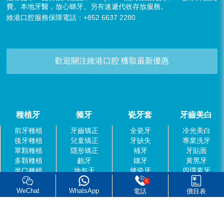
費。本地牙醫，放心睇牙。另有速遞代收存放服務。
維港口腔服務保障電話：+852 6637 2280
歡迎關注維港口腔 獲取最新優惠
種植牙
箍牙
瓷牙套
牙齒美白
前牙種植
牙齒矯正
全瓷牙
冷光美白
後牙種植
兒童矯正
牙缺失
專業洗牙
單顆種植
隱形矯正
補牙
牙貼面
多顆種植
齙牙
鑲牙
黃黑牙
半口種植
地包天
烤瓷牙
四環素牙
全口種植
牙列不齊
義齒
常見問題
6
美白牙貼面
WeChat
WhatsApp
電話
價目表