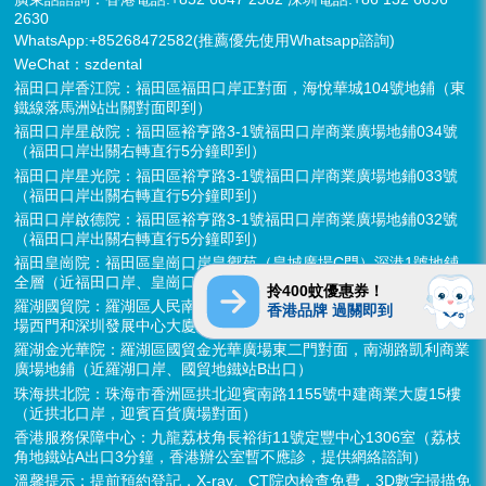
2630
WhatsApp:+85268472582(推薦優先使用Whatsapp諮詢)
WeChat：szdental
福田口岸香江院：福田區福田口岸正對面，海悅華城104號地鋪（東
鐵線落馬洲站出關對面即到）
福田口岸星啟院：福田區裕亨路3-1號福田口岸商業廣場地鋪034號
（福田口岸出關右轉直行5分鐘即到）
福田口岸星光院：福田區裕亨路3-1號福田口岸商業廣場地鋪033號
（福田口岸出關右轉直行5分鐘即到）
福田口岸啟德院：福田區裕亨路3-1號福田口岸商業廣場地鋪032號
（福田口岸出關右轉直行5分鐘即到）
福田皇崗院：福田區皇崗口岸皇禦苑（皇城廣場C門）深港1號地鋪
全層（近福田口岸、皇崗口岸地鐵站E出口）
拎400蚊優惠券！
羅湖國貿院：羅湖區人民南路熙龍大廈二樓(近羅湖口岸，金光華廣
香港品牌 過關即到
場西門和深圳發展中心大廈對面，國貿地鐵站E出口）
羅湖金光華院：羅湖區國貿金光華廣場東二門對面，南湖路凱利商業
廣場地鋪（近羅湖口岸、國貿地鐵站B出口）
珠海拱北院：珠海市香洲區拱北迎賓南路1155號中建商業大廈15樓
（近拱北口岸，迎賓百貨廣場對面）
香港服務保障中心：九龍荔枝角長裕街11號定豐中心1306室（荔枝
角地鐵站A出口3分鐘，香港辦公室暫不應診，提供網絡諮詢）
溫馨提示：提前預約登記，X-ray、CT院內檢查免費，3D數字掃描免