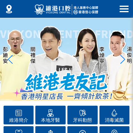
維港簡介
本地牙醫
牙科動態
消毒滅菌