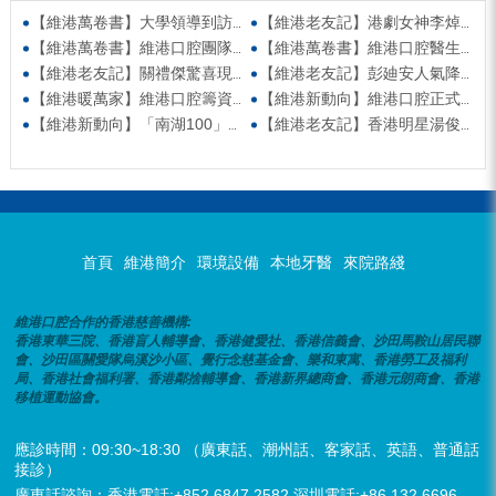
【維港萬卷書】大學領導到訪維港口腔參觀交流 高度讚賞院感消毒與規範化管理
【維港老友記】港劇女神李焯寧現身維港口腔擔任一日店長，分享護牙心得
【維港萬卷書】維港口腔團隊走進香港書展 感受閱讀力量拓寬專業視野
【維港萬卷書】維港口腔醫生團隊受邀參與美國登士柏西諾德專題研討 聚焦無牙頜種植修復前沿策略
【維港老友記】關禮傑驚喜現身維港口腔出任明星一日CEO 即場演繹同分享經驗！
【維港老友記】彭廸安人氣降臨維港口腔任明星一日店長 勁歌熱舞快閃表演點燃全場！
【維港暖萬家】維港口腔籌資捐款援助廣西洪澇災區 攜手香港廣西南寧同鄉會共獻愛心
【維港新動向】維港口腔正式獲聘為「羅湖區社會醫療機構行業協會監事單位」
【維港新動向】「南湖100」品牌發佈會 維港口腔獲評「突出貢獻企業」殊榮
【維港老友記】香港明星湯俊明驚喜現身維港口腔 擔任明星一日店長！
首頁
維港簡介
環境設備
本地牙醫
來院路綫
維港口腔合作的香港慈善機構:
香港東華三院、香港盲人輔導會、香港健愛社、香港信義會、沙田馬鞍山居民聯
會、沙田區關愛隊烏溪沙小區、覺行念慈基金會、樂和東寓、香港勞工及福利
局、香港社會福利署、香港鄰捨輔導會、香港新界總商會、香港元朗商會、香港
移植運動協會。
應診時間：09:30~18:30 （廣東話、潮州話、客家話、英語、普通話
接診）
廣東話諮詢：香港電話:+852 6847 2582 深圳電話:+86 132 6696