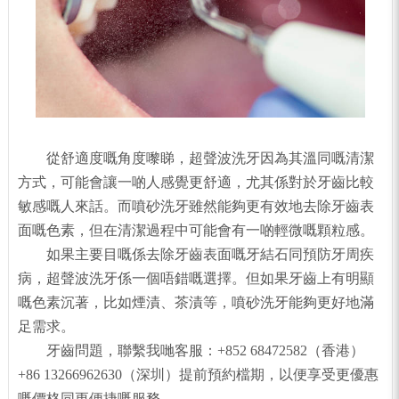
從舒適度嘅角度嚟睇，超聲波洗牙因為其溫同嘅清潔
方式，可能會讓一啲人感覺更舒適，尤其係對於牙齒比較
敏感嘅人來話。而噴砂洗牙雖然能夠更有效地去除牙齒表
面嘅色素，但在清潔過程中可能會有一啲輕微嘅顆粒感。
如果主要目嘅係去除牙齒表面嘅牙結石同預防牙周疾
病，超聲波洗牙係一個唔錯嘅選擇。但如果牙齒上有明顯
嘅色素沉著，比如煙漬、茶漬等，噴砂洗牙能夠更好地滿
足需求。
牙齒問題，聯繫我哋客服：+852 68472582（香港）
+86 13266962630（深圳）提前預約檔期，以便享受更優惠
嘅價格同更便捷嘅服務。