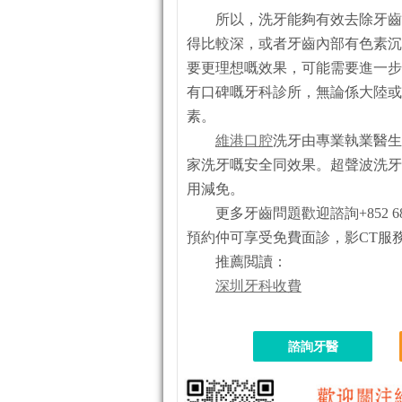
所以，洗牙能夠有效去除牙齒
得比較深，或者牙齒內部有色素沉
要更理想嘅效果，可能需要進一步
有口碑嘅牙科診所，無論係大陸或
素。
維港口腔
洗牙由專業執業醫生
家洗牙嘅安全同效果。超聲波洗牙2
用減免。
更多牙齒問題歡迎諮詢+852 684
預約仲可享受免費面診，影CT服
推薦閲讀：
深圳牙科收費
諮詢牙醫