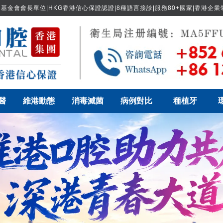
基金會會長單位|HKG香港信心保證認證|8種語言接診|服務80+國家|香港企
醫
維港動態
消毒滅菌
病例對比
種植牙