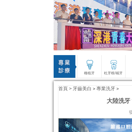
種植牙
杜牙根/補牙
首頁 >
牙齒美白
專業洗牙
>
>
大陸洗牙
發