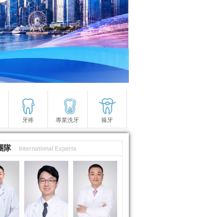
牙疼
專業洗牙
箍牙
團隊
International Experts