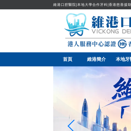
維港口腔醫院|本地大學合作牙科|香港慈善援助
首頁
維港簡介
本地牙