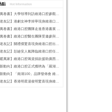
熱點
Hot Information
書】大學領導到訪維港口腔參觀交流 高度讚賞院感消毒與規範化管理
記】港劇女神李焯寧現身維港口腔擔任一日店長，分享護牙心得
書】維港口腔團隊走進香港書展 感受閱讀力量拓寬專業視野
維港口腔醫生團隊受邀參與美國登士柏西諾德專題研討 聚焦無牙頜種植修復前沿策略
】關禮傑驚喜現身維港口腔出任明星一日CEO 即場演繹同分享經驗！
】彭廸安人氣降臨維港口腔任明星一日店長 勁歌熱舞快閃表演點燃全場！
】維港口腔籌資捐款援助廣西洪澇災區 攜手香港廣西南寧同鄉會共獻愛心
向】維港口腔正式獲聘為「羅湖區社會醫療機構行業協會監事單位」
向】「南湖100」品牌發佈會 維港口腔獲評「突出貢獻企業」殊榮
記】香港明星湯俊明驚喜現身維港口腔 擔任明星一日店長！