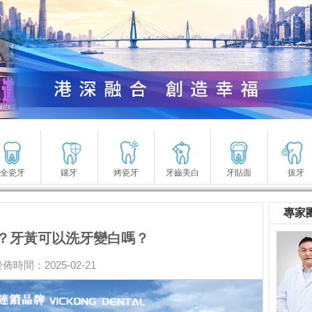
全瓷牙
鑲牙
烤瓷牙
牙齒美白
牙貼面
拔牙
專家
？牙黃可以洗牙變白嗎？
佈時間：2025-02-21