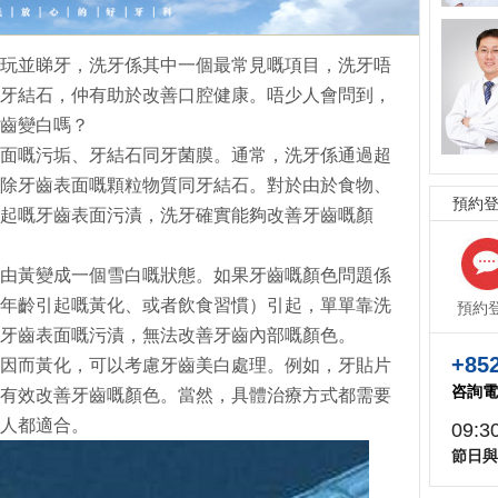
玩並睇牙，洗牙係其中一個最常見嘅項目，洗牙唔
牙結石，仲有助於改善口腔健康。唔少人會問到，
齒變白嗎？
面嘅污垢、牙結石同牙菌膜。通常，洗牙係通過超
除牙齒表面嘅顆粒物質同牙結石。對於由於食物、
預約
起嘅牙齒表面污漬，洗牙確實能夠改善牙齒嘅顏
由黃變成一個雪白嘅狀態。如果牙齒嘅顏色問題係
年齡引起嘅黃化、或者飲食習慣）引起，單單靠洗
預約
牙齒表面嘅污漬，無法改善牙齒內部嘅顏色。
+852
因而黃化，可以考慮牙齒美白處理。例如，牙貼片
咨詢電
有效改善牙齒嘅顏色。當然，具體治療方式都需要
人都適合。
09:3
節日與