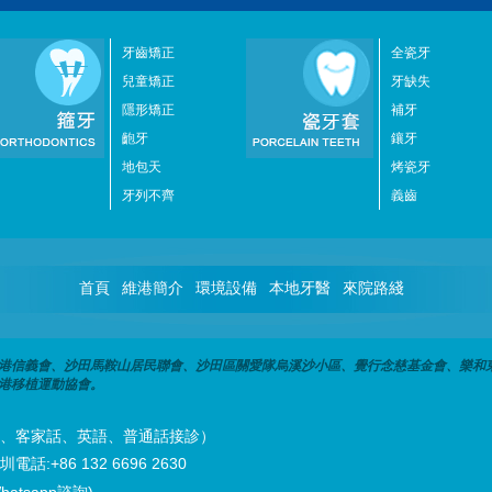
牙齒矯正
全瓷牙
兒童矯正
牙缺失
隱形矯正
補牙
齙牙
鑲牙
地包天
烤瓷牙
牙列不齊
義齒
首頁
維港簡介
環境設備
本地牙醫
來院路綫
港信義會、沙田馬鞍山居民聯會、沙田區關愛隊烏溪沙小區、覺行念慈基金會、樂和
港移植運動協會。
潮州話、客家話、英語、普通話接診）
話:+86 132 6696 2630