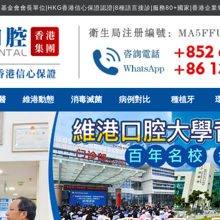
基金會會長單位|HKG香港信心保證認證|8種語言接診|服務80+國家|香港企
醫
維港動態
消毒滅菌
病例對比
種植牙