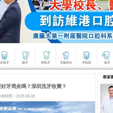
全瓷牙
鑲牙
烤瓷牙
牙齒美白
牙貼面
拔牙
專家
療好牙周炎嗎？深圳洗牙收費？
佈時間：2025-06-28