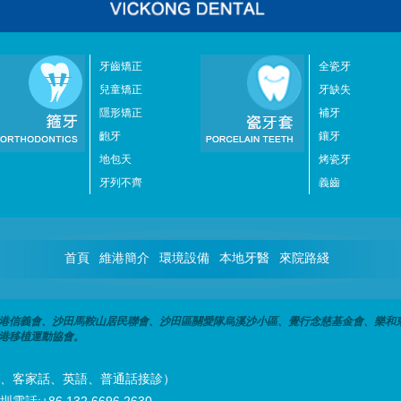
牙齒矯正
全瓷牙
兒童矯正
牙缺失
隱形矯正
補牙
齙牙
鑲牙
地包天
烤瓷牙
牙列不齊
義齒
首頁
維港簡介
環境設備
本地牙醫
來院路綫
港信義會、沙田馬鞍山居民聯會、沙田區關愛隊烏溪沙小區、覺行念慈基金會、樂和
港移植運動協會。
潮州話、客家話、英語、普通話接診）