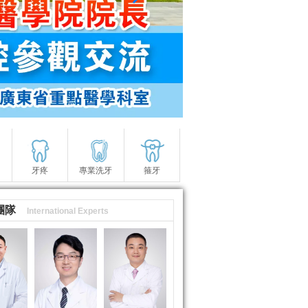
牙疼
專業洗牙
箍牙
團隊
International Experts