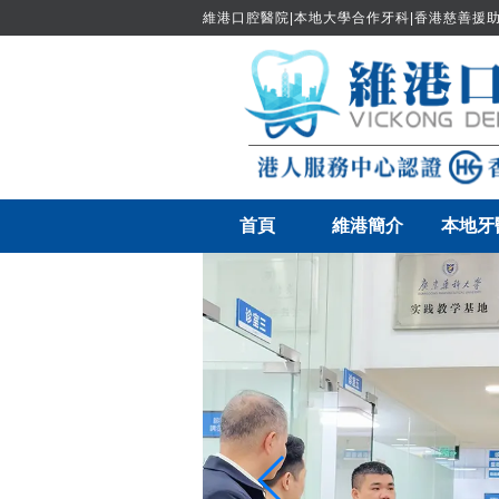
維港口腔醫院|本地大學合作牙科|香港慈善援助
首頁
維港簡介
本地牙