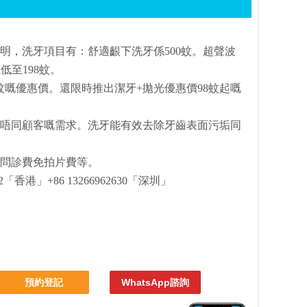
明，洗牙項目有：舒適齦下洗牙係500蚊。超聲波
低至198蚊。
100蚊嘅優惠價。還限時推出潔牙+拋光優惠價98蚊起嘅
唔同顧客嘅需求。洗牙能有效去除牙齒表面污垢同
問診費免拍片費等。
2「香港」+86 13266962630「深圳」
預約登記
WhatsApp諮詢