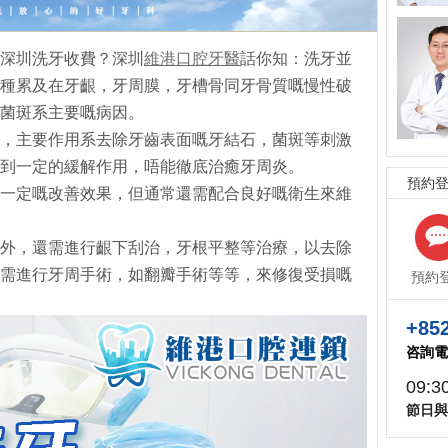
深圳洗牙收費？深圳
維港口腔牙醫
話你知：洗牙並
種累及在牙齦，牙周膜，牙槽骨同牙骨質嘅慢性破
菌斑系主要嘅病因。
，主要作用系去除牙齒表面嘅牙結石，菌斑等刺激
到一定的緩解作用，唔能徹底治癒牙周炎。
預約
一定嘅改善效果，但通常還需配合良好嘅衛生來維
外，還需進行齦下刮治，牙根平整等治療，以去除
需進行牙周手術，如翻瓣手術等等，來修復受損嘅
預約
+852
咨詢電
09:3
節日與