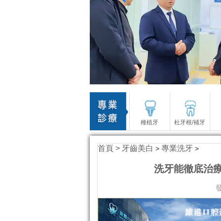
種植牙
杜牙根/補牙
首頁 >
牙齒美白
專業洗牙
>
>
洗牙能徹底治
發