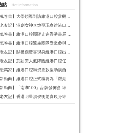
熱點
Hot Information
書】大學領導到訪維港口腔參觀交流 高度讚賞院感消毒與規範化管理
記】港劇女神李焯寧現身維港口腔擔任一日店長，分享護牙心得
書】維港口腔團隊走進香港書展 感受閱讀力量拓寬專業視野
維港口腔醫生團隊受邀參與美國登士柏西諾德專題研討 聚焦無牙頜種植修復前沿策略
】關禮傑驚喜現身維港口腔出任明星一日CEO 即場演繹同分享經驗！
】彭廸安人氣降臨維港口腔任明星一日店長 勁歌熱舞快閃表演點燃全場！
】維港口腔籌資捐款援助廣西洪澇災區 攜手香港廣西南寧同鄉會共獻愛心
向】維港口腔正式獲聘為「羅湖區社會醫療機構行業協會監事單位」
向】「南湖100」品牌發佈會 維港口腔獲評「突出貢獻企業」殊榮
記】香港明星湯俊明驚喜現身維港口腔 擔任明星一日店長！