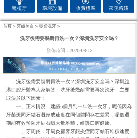
種植牙
環境設備
收費標準
來院路綫
首頁 >
牙齒美白
>
專業洗牙
>
洗牙後需要幾耐再洗一次？深圳洗牙安全嗎？
發佈時間：2025-08-12
洗牙後需要幾耐再洗一次？深圳洗牙安全嗎？深圳
維
港口腔牙醫
為大家解答：洗牙後幾耐需要再次洗牙，主要
取決於以下因素：
一、正常情況：建議6個月到一年洗一次牙，呢係因為
牙菌斑同牙結石嘅形成速度在同個體間存在差異，呢個週
期能有效預防牙結石嘅大量堆積，維護口腔健康。
二、牙周炎：牙周炎顧客牙齦炎症同牙結石堆積速度