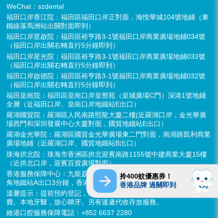
WeChat：szdental
福田口岸香江院：福田區福田口岸正對面，海悅華城104號地鋪（東
鐵線落馬洲站出關對面即到）
福田口岸星啟院：福田區裕亨路3-1號福田口岸商業廣場地鋪034號
（福田口岸出關右轉直行5分鐘即到）
福田口岸星光院：福田區裕亨路3-1號福田口岸商業廣場地鋪033號
（福田口岸出關右轉直行5分鐘即到）
福田口岸啟德院：福田區裕亨路3-1號福田口岸商業廣場地鋪032號
（福田口岸出關右轉直行5分鐘即到）
福田皇崗院：福田區皇崗口岸皇禦苑（皇城廣場C門）深港1號地鋪
全層（近福田口岸、皇崗口岸地鐵站E出口）
羅湖國貿院：羅湖區人民南路熙龍大廈二樓(近羅湖口岸，金光華廣
場西門和深圳發展中心大廈對面，國貿地鐵站E出口）
羅湖金光華院：羅湖區國貿金光華廣場東二門對面，南湖路凱利商業
廣場地鋪（近羅湖口岸、國貿地鐵站B出口）
珠海拱北院：珠海市香洲區拱北迎賓南路1155號中建商業大廈15樓
（近拱北口岸，迎賓百貨廣場對面）
香港服務保障中心：九龍荔枝角長裕街11號定豐中心1306室（荔枝
拎400蚊優惠券！
角地鐵站A出口3分鐘，香港辦公室暫不應診，提供網絡諮詢）
香港品牌 過關即到
溫馨提示：提前預約登記，X-ray、CT院內檢查免費，3D數字掃描免
費。本地牙醫，放心睇牙。另有速遞代收存放服務。
維港口腔服務保障電話：+852 6637 2280