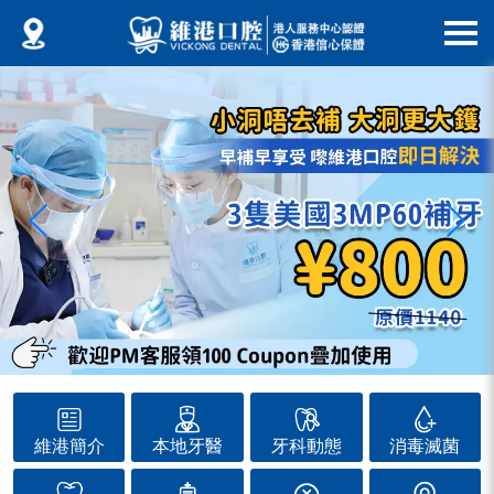
維港簡介
本地牙醫
牙科動態
消毒滅菌