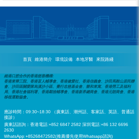
首頁
維港簡介
環境設備
本地牙醫
來院路綫
維港口腔合作的香港慈善機構:
香港東華三院、香港盲人輔導會、香港健愛社、香港信義會、沙田馬鞍山居民聯
會、沙田區關愛隊烏溪沙小區、覺行念慈基金會、樂和東寓、香港勞工及福利
局、香港社會福利署、香港鄰捨輔導會、香港新界總商會、香港元朗商會、香港
移植運動協會。
應診時間：09:30~18:30 （廣東話、潮州話、客家話、英語、普通話
接診）
廣東話諮詢：香港電話:+852 6847 2582 深圳電話:+86 132 6696
2630
WhatsApp:+85268472582(推薦優先使用Whatsapp諮詢)