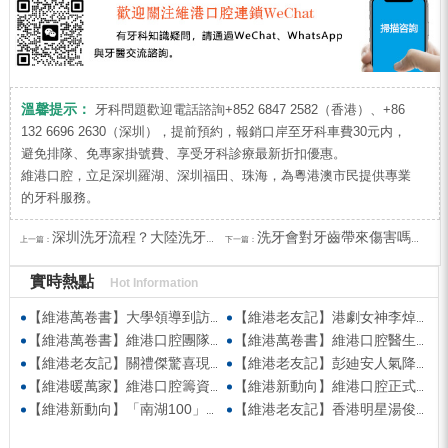
溫馨提示：
牙科問題歡迎電話諮詢+852 6847 2582（香港）、+86
132 6696 2630（深圳），提前預約，報銷口岸至牙科車費30元内，
避免排隊、免專家掛號費、享受牙科診療最新折扣優惠。
維港口腔，立足深圳羅湖、深圳福田、珠海，為粵港澳市民提供專業
的牙科服務。
深圳洗牙流程？大陸洗牙邊間好？
洗牙會對牙齒帶來傷害嗎？深圳洗牙邊間好？
上一篇：
下一篇：
實時熱點
Hot Information
【維港萬卷書】大學領導到訪維港口腔參觀交流 高度讚賞院感消毒與規範化管理
【維港老友記】港劇女神李焯寧現身維港口腔擔任一日店長，分享護牙心得
【維港萬卷書】維港口腔團隊走進香港書展 感受閱讀力量拓寬專業視野
【維港萬卷書】維港口腔醫生團隊受邀參與美國登士柏西諾德專題研討 聚焦無牙頜種植修復前沿策略
【維港老友記】關禮傑驚喜現身維港口腔出任明星一日CEO 即場演繹同分享經驗！
【維港老友記】彭廸安人氣降臨維港口腔任明星一日店長 勁歌熱舞快閃表演點燃全場！
【維港暖萬家】維港口腔籌資捐款援助廣西洪澇災區 攜手香港廣西南寧同鄉會共獻愛心
【維港新動向】維港口腔正式獲聘為「羅湖區社會醫療機構行業協會監事單位」
【維港新動向】「南湖100」品牌發佈會 維港口腔獲評「突出貢獻企業」殊榮
【維港老友記】香港明星湯俊明驚喜現身維港口腔 擔任明星一日店長！