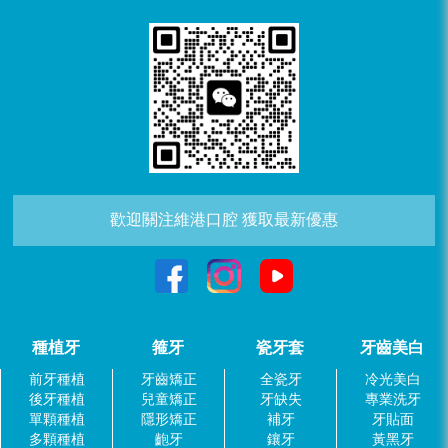
歡迎關注維港口腔 獲取最新優惠
種植牙
箍牙
瓷牙套
牙齒美白
前牙種植
牙齒矯正
全瓷牙
冷光美白
後牙種植
兒童矯正
牙缺失
專業洗牙
單顆種植
隱形矯正
補牙
牙貼面
多顆種植
齙牙
鑲牙
黃黑牙