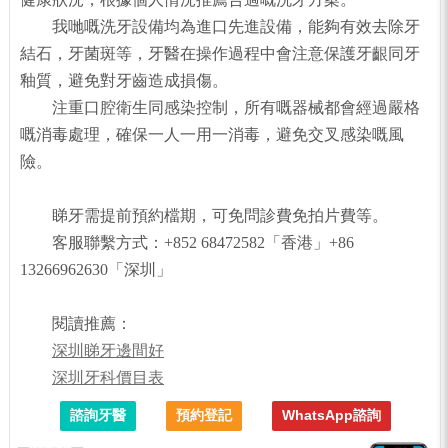
我哋嘅洗牙設備均為進口先進設備，能夠有效去除牙
結石，牙菌斑等，牙醫在操作過程中會注意保護牙齦同牙
釉質，避免對牙齒造成損傷。
注重口腔衛生同感染控制，所有嘅器械都會經過嚴格
嘅消毒處理，確保一人一用一消毒，避免交叉感染嘅風
險。
睇牙需提前預約檔期，可免問診費免拍片費等。
客服聯繫方式：+852 68472582「香港」+86
13266962630「深圳」
閱讀推薦：
深圳睇牙邊間好
深圳牙科價目表
諮詢牙醫
預約登記
WhatsApp諮詢