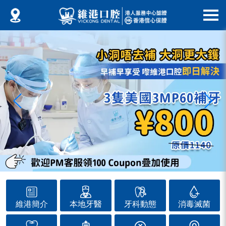
維港簡介
本地牙醫
牙科動態
消毒滅菌