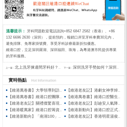
溫馨提示：
牙科問題歡迎電話諮詢+852 6847 2582（香港）、+86
132 6696 2630（深圳），提前預約，報銷口岸至牙科車費30元内，
避免排隊、免專家掛號費、享受牙科診療最新折扣優惠。
維港口腔，立足深圳羅湖、深圳福田、珠海，為粵港澳市民提供專業
的牙科服務。
北上洗牙揀邊間牙科好？點解咁多港人選擇維港口腔？
深圳洗牙手勢如何？深圳洗牙最新優惠？
上一篇：
下一篇：
實時熱點
Hot Information
【維港萬卷書】大學領導到訪維港口腔參觀交流 高度讚賞院感消毒與規範化管理
【維港老友記】港劇女神李焯寧現身維港口腔擔任一日店長，分享護牙心得
【維港萬卷書】維港口腔團隊走進香港書展 感受閱讀力量拓寬專業視野
【維港萬卷書】維港口腔醫生團隊受邀參與美國登士柏西諾德專題研討 聚焦無牙頜種植修復前沿策略
【維港老友記】關禮傑驚喜現身維港口腔出任明星一日CEO 即場演繹同分享經驗！
【維港老友記】彭廸安人氣降臨維港口腔任明星一日店長 勁歌熱舞快閃表演點燃全場！
【維港暖萬家】維港口腔籌資捐款援助廣西洪澇災區 攜手香港廣西南寧同鄉會共獻愛心
【維港新動向】維港口腔正式獲聘為「羅湖區社會醫療機構行業協會監事單位」
【維港新動向】「南湖100」品牌發佈會 維港口腔獲評「突出貢獻企業」殊榮
【維港老友記】香港明星湯俊明驚喜現身維港口腔 擔任明星一日店長！