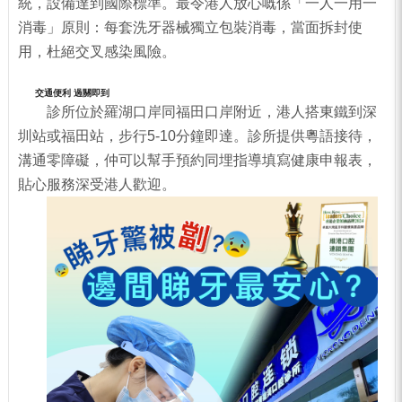
統，設備達到國際標準。最令港人放心嘅係「一人一用一
消毒」原則：每套洗牙器械獨立包裝消毒，當面拆封使
用，杜絕交叉感染風險。
交通便利 過關即到
診所位於羅湖口岸同福田口岸附近，港人搭東鐵到深
圳站或福田站，步行5-10分鐘即達。診所提供粵語接待，
溝通零障礙，仲可以幫手預約同埋指導填寫健康申報表，
貼心服務深受港人歡迎。