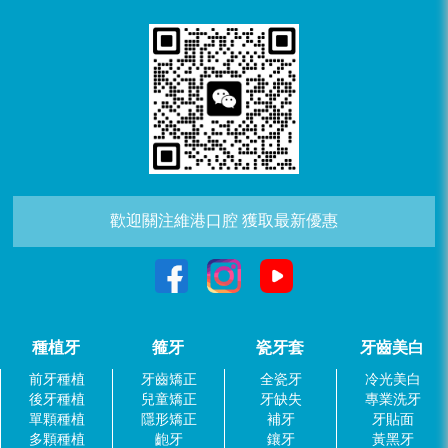
歡迎關注維港口腔 獲取最新優惠
種植牙
箍牙
瓷牙套
牙齒美白
前牙種植
牙齒矯正
全瓷牙
冷光美白
後牙種植
兒童矯正
牙缺失
專業洗牙
單顆種植
隱形矯正
補牙
牙貼面
多顆種植
齙牙
鑲牙
黃黑牙