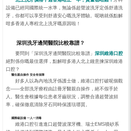
設備已經同國際統一水準，無論係超聲波洗牙定係舒適洗
牙，你都可以享受到舒適安心嘅洗牙體驗。呢啲就係點解
咁多香港人專程北上洗牙嘅原因啦！
深圳洗牙邊間醫院比較靠譜？
要問到「深圳洗牙邊間醫院比較靠譜」
深圳維港口腔
絕對係你嘅最佳選擇，點解咁多港人北上鐘意揀深圳維港
口腔？
醫生親自操作 安全有保障
好多人以為內地洗牙係護士做，維港口腔打破呢個觀
念——全部洗牙療程由註冊牙醫親自操作，絕不假手於
人。醫生會根據每位患者牙齒狀況，調整合適超聲波頻
率，確保徹底清除牙石同時保護琺瑯質。
國際級設備 一人一消毒
維港口腔引進進口超聲波潔牙機、瑞士EMS噴砂系