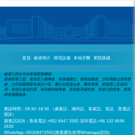
首頁
維港簡介
環境設備
本地牙醫
來院路綫
維港口腔合作的香港慈善機構:
香港東華三院、香港盲人輔導會、香港健愛社、香港信義會、沙田馬鞍山居民聯
會、沙田區關愛隊烏溪沙小區、覺行念慈基金會、樂和東寓、香港勞工及福利
局、香港社會福利署、香港鄰捨輔導會、香港新界總商會、香港元朗商會、香港
移植運動協會。
應診時間：09:30~18:30 （廣東話、潮州話、客家話、英語、普通話
接診）
廣東話諮詢：香港電話:+852 6847 2582 深圳電話:+86 132 6696
2630
WhatsApp:+85268472582(推薦優先使用Whatsapp諮詢)