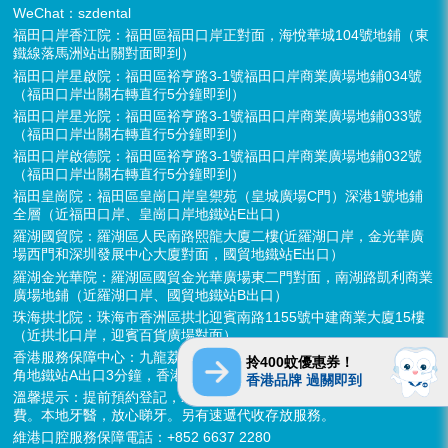
WeChat：szdental
福田口岸香江院：福田區福田口岸正對面，海悅華城104號地鋪（東
鐵線落馬洲站出關對面即到）
福田口岸星啟院：福田區裕亨路3-1號福田口岸商業廣場地鋪034號
（福田口岸出關右轉直行5分鐘即到）
福田口岸星光院：福田區裕亨路3-1號福田口岸商業廣場地鋪033號
（福田口岸出關右轉直行5分鐘即到）
福田口岸啟德院：福田區裕亨路3-1號福田口岸商業廣場地鋪032號
（福田口岸出關右轉直行5分鐘即到）
福田皇崗院：福田區皇崗口岸皇禦苑（皇城廣場C門）深港1號地鋪
全層（近福田口岸、皇崗口岸地鐵站E出口）
羅湖國貿院：羅湖區人民南路熙龍大廈二樓(近羅湖口岸，金光華廣
場西門和深圳發展中心大廈對面，國貿地鐵站E出口）
羅湖金光華院：羅湖區國貿金光華廣場東二門對面，南湖路凱利商業
廣場地鋪（近羅湖口岸、國貿地鐵站B出口）
珠海拱北院：珠海市香洲區拱北迎賓南路1155號中建商業大廈15樓
（近拱北口岸，迎賓百貨廣場對面）
香港服務保障中心：九龍荔枝角長裕街11號定豐中心1306室（荔枝
拎400蚊優惠券！
角地鐵站A出口3分鐘，香港辦公室暫不應診，提供網絡諮詢）
香港品牌 過關即到
溫馨提示：提前預約登記，X-ray、CT院內檢查免費，3D數字掃描免
費。本地牙醫，放心睇牙。另有速遞代收存放服務。
維港口腔服務保障電話：+852 6637 2280