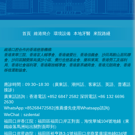
首頁
維港簡介
環境設備
本地牙醫
來院路綫
維港口腔合作的香港慈善機構:
香港東華三院、香港盲人輔導會、香港健愛社、香港信義會、沙田馬鞍山居民聯
會、沙田區關愛隊烏溪沙小區、覺行念慈基金會、樂和東寓、香港勞工及福利
局、香港社會福利署、香港鄰捨輔導會、香港新界總商會、香港元朗商會、香港
移植運動協會。
應診時間：09:30~18:30 （廣東話、潮州話、客家話、英語、普通話
接診）
廣東話諮詢：香港電話:+852 6847 2582 深圳電話:+86 132 6696
2630
WhatsApp:+85268472582(推薦優先使用Whatsapp諮詢)
WeChat：szdental
福田口岸香江院：福田區福田口岸正對面，海悅華城104號地鋪（東
鐵線落馬洲站出關對面即到）
福田口岸星啟院：福田區裕亨路3-1號福田口岸商業廣場地鋪034號