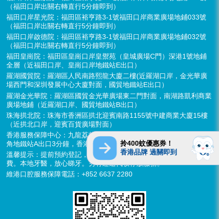
（福田口岸出關右轉直行5分鐘即到）
福田口岸星光院：福田區裕亨路3-1號福田口岸商業廣場地鋪033號
（福田口岸出關右轉直行5分鐘即到）
福田口岸啟德院：福田區裕亨路3-1號福田口岸商業廣場地鋪032號
（福田口岸出關右轉直行5分鐘即到）
福田皇崗院：福田區皇崗口岸皇禦苑（皇城廣場C門）深港1號地鋪
全層（近福田口岸、皇崗口岸地鐵站E出口）
羅湖國貿院：羅湖區人民南路熙龍大廈二樓(近羅湖口岸，金光華廣
場西門和深圳發展中心大廈對面，國貿地鐵站E出口）
羅湖金光華院：羅湖區國貿金光華廣場東二門對面，南湖路凱利商業
廣場地鋪（近羅湖口岸、國貿地鐵站B出口）
珠海拱北院：珠海市香洲區拱北迎賓南路1155號中建商業大廈15樓
（近拱北口岸，迎賓百貨廣場對面）
香港服務保障中心：九龍荔枝角長裕街11號定豐中心1306室（荔枝
拎400蚊優惠券！
角地鐵站A出口3分鐘，香港辦公室暫不應診，提供網絡諮詢）
香港品牌 過關即到
溫馨提示：提前預約登記，X-ray、CT院內檢查免費，3D數字掃描免
費。本地牙醫，放心睇牙。另有速遞代收存放服務。
維港口腔服務保障電話：+852 6637 2280