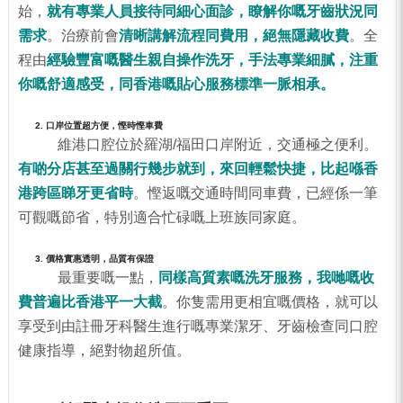
始，
就有專業人員接待同細心面診，瞭解你嘅牙齒狀況同
需求
。治療前會
清晰講解流程同費用，絕無隱藏收費
。全
程由
經驗豐富嘅醫生親自操作洗牙，手法專業細膩，注重
你嘅舒適感受，同香港嘅貼心服務標準一脈相承。
2. 口岸位置超方便，慳時慳車費
維港口腔位於羅湖/福田口岸附近，交通極之便利。
有啲分店甚至過關行幾步就到，來回輕鬆快捷，比起喺香
港跨區睇牙更省時
。慳返嘅交通時間同車費，已經係一筆
可觀嘅節省，特別適合忙碌嘅上班族同家庭。
3. 價格實惠透明，品質有保證
最重要嘅一點，
同樣高質素嘅洗牙服務，我哋嘅收
費普遍比香港平一大截
。你隻需用更相宜嘅價格，就可以
享受到由註冊牙科醫生進行嘅專業潔牙、牙齒檢查同口腔
健康指導，絕對物超所值。