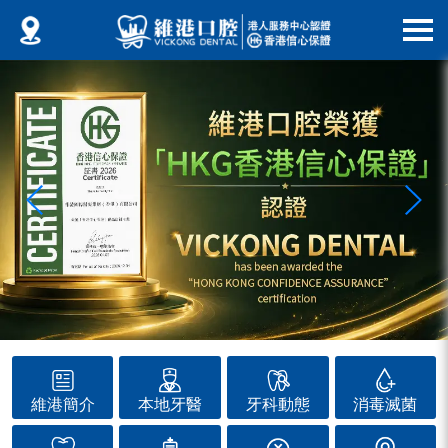
維港簡介
本地牙醫
牙科動態
消毒滅菌