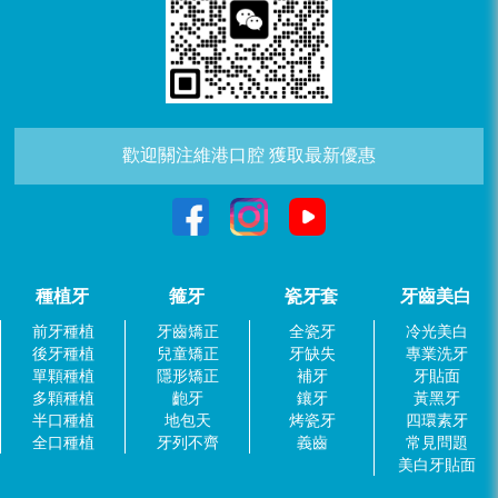
歡迎關注維港口腔 獲取最新優惠
種植牙
箍牙
瓷牙套
牙齒美白
前牙種植
牙齒矯正
全瓷牙
冷光美白
後牙種植
兒童矯正
牙缺失
專業洗牙
單顆種植
隱形矯正
補牙
牙貼面
多顆種植
齙牙
鑲牙
黃黑牙
半口種植
地包天
烤瓷牙
四環素牙
全口種植
牙列不齊
義齒
常見問題
美白牙貼面