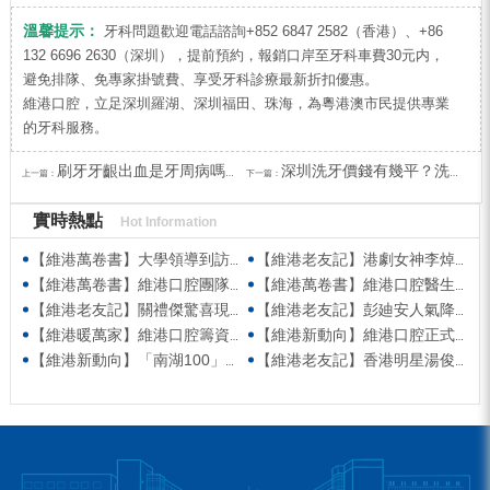
溫馨提示：
牙科問題歡迎電話諮詢+852 6847 2582（香港）、+86
132 6696 2630（深圳），提前預約，報銷口岸至牙科車費30元内，
避免排隊、免專家掛號費、享受牙科診療最新折扣優惠。
維港口腔，立足深圳羅湖、深圳福田、珠海，為粵港澳市民提供專業
的牙科服務。
刷牙牙齦出血是牙周病嗎？深圳洗牙幾錢？
深圳洗牙價錢有幾平？洗牙有乜嘢注意事項？
上一篇：
下一篇：
實時熱點
Hot Information
【維港萬卷書】大學領導到訪維港口腔參觀交流 高度讚賞院感消毒與規範化管理
【維港老友記】港劇女神李焯寧現身維港口腔擔任一日店長，分享護牙心得
【維港萬卷書】維港口腔團隊走進香港書展 感受閱讀力量拓寬專業視野
【維港萬卷書】維港口腔醫生團隊受邀參與美國登士柏西諾德專題研討 聚焦無牙頜種植修復前沿策略
【維港老友記】關禮傑驚喜現身維港口腔出任明星一日CEO 即場演繹同分享經驗！
【維港老友記】彭廸安人氣降臨維港口腔任明星一日店長 勁歌熱舞快閃表演點燃全場！
【維港暖萬家】維港口腔籌資捐款援助廣西洪澇災區 攜手香港廣西南寧同鄉會共獻愛心
【維港新動向】維港口腔正式獲聘為「羅湖區社會醫療機構行業協會監事單位」
【維港新動向】「南湖100」品牌發佈會 維港口腔獲評「突出貢獻企業」殊榮
【維港老友記】香港明星湯俊明驚喜現身維港口腔 擔任明星一日店長！