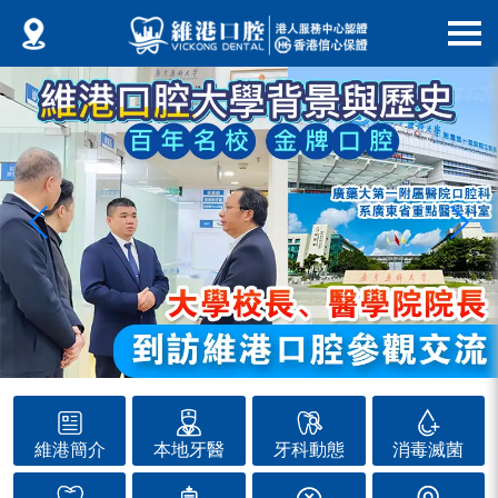
維港簡介
本地牙醫
牙科動態
消毒滅菌