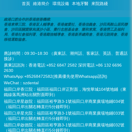
首頁
維港簡介
環境設備
本地牙醫
來院路綫
維港口腔合作的香港慈善機構:
香港東華三院、香港盲人輔導會、香港健愛社、香港信義會、沙田馬鞍山居民聯
會、沙田區關愛隊烏溪沙小區、覺行念慈基金會、樂和東寓、香港勞工及福利
局、香港社會福利署、香港鄰捨輔導會、香港新界總商會、香港元朗商會、香港
移植運動協會。
應診時間：09:30~18:30 （廣東話、潮州話、客家話、英語、普通話
接診）
廣東話諮詢：香港電話:+852 6847 2582 深圳電話:+86 132 6696
2630
WhatsApp:+85268472582(推薦優先使用Whatsapp諮詢)
WeChat：szdental
福田口岸香江院：福田區福田口岸正對面，海悅華城104號地鋪（東
鐵線落馬洲站出關對面即到）
福田口岸星啟院：福田區裕亨路3-1號福田口岸商業廣場地鋪034號
（福田口岸出關右轉直行5分鐘即到）
福田口岸星光院：福田區裕亨路3-1號福田口岸商業廣場地鋪033號
（福田口岸出關右轉直行5分鐘即到）
福田口岸啟德院：福田區裕亨路3-1號福田口岸商業廣場地鋪032號
（福田口岸出關右轉直行5分鐘即到）