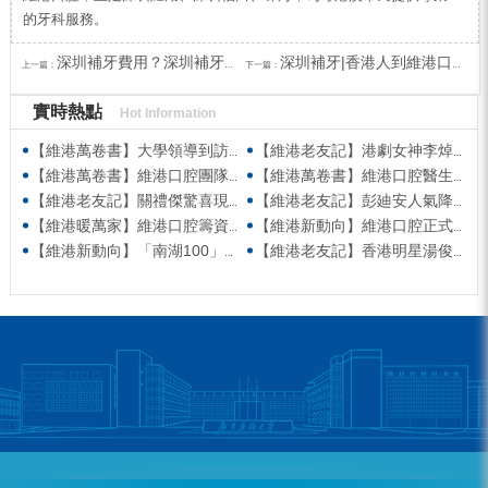
的牙科服務。
深圳補牙費用？深圳補牙的流程和步驟
深圳補牙|香港人到維港口腔補牙故事
上一篇：
下一篇：
實時熱點
Hot Information
【維港萬卷書】大學領導到訪維港口腔參觀交流 高度讚賞院感消毒與規範化管理
【維港老友記】港劇女神李焯寧現身維港口腔擔任一日店長，分享護牙心得
【維港萬卷書】維港口腔團隊走進香港書展 感受閱讀力量拓寬專業視野
【維港萬卷書】維港口腔醫生團隊受邀參與美國登士柏西諾德專題研討 聚焦無牙頜種植修復前沿策略
【維港老友記】關禮傑驚喜現身維港口腔出任明星一日CEO 即場演繹同分享經驗！
【維港老友記】彭廸安人氣降臨維港口腔任明星一日店長 勁歌熱舞快閃表演點燃全場！
【維港暖萬家】維港口腔籌資捐款援助廣西洪澇災區 攜手香港廣西南寧同鄉會共獻愛心
【維港新動向】維港口腔正式獲聘為「羅湖區社會醫療機構行業協會監事單位」
【維港新動向】「南湖100」品牌發佈會 維港口腔獲評「突出貢獻企業」殊榮
【維港老友記】香港明星湯俊明驚喜現身維港口腔 擔任明星一日店長！