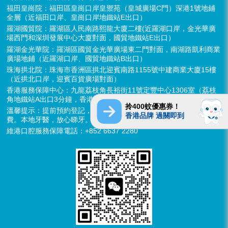
福田皇崗院：福田區皇崗口岸皇禦苑（皇城廣場C門）深港1號地鋪
全層（近福田口岸、皇崗口岸地鐵站E出口）
羅湖國貿院：羅湖區人民南路熙龍大廈二樓(近羅湖口岸，金光華廣
場西門和深圳發展中心大廈對面，國貿地鐵站E出口）
羅湖金光華院：羅湖區國貿金光華廣場東二門對面，南湖路凱利商業
廣場地鋪（近羅湖口岸、國貿地鐵站B出口）
珠海拱北院：珠海市香洲區拱北迎賓南路1155號中建商業大廈15樓
（近拱北口岸，迎賓百貨廣場對面）
香港服務保障中心：九龍荔枝角長裕街11號定豐中心1306室（荔枝
角地鐵站A出口3分鐘，香港辦公室暫不應診，提供網絡諮詢）
拎400蚊優惠券！
溫馨提示：提前預約登記，X-ray、CT院內檢查免費，3D數字掃描免
香港品牌 過關即到
費。本地牙醫，放心睇牙。另有速遞代收存放服務。
維港口腔服務保障電話：+852 6637 2280