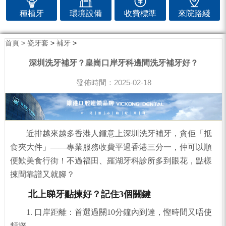
種植牙
環境設備
收費標準
來院路綫
首頁 >
瓷牙套
>
補牙
>
深圳洗牙補牙？皇崗口岸牙科邊間洗牙補牙好？
發佈時間：2025-02-18
近排越來越多香港人鍾意上深圳洗牙補牙，貪佢「抵
食夾大件」——專業服務收費平過香港三分一，仲可以順
便歎美食行街！不過福田、羅湖牙科診所多到眼花，點樣
揀間靠譜又就腳？
北上睇牙點揀好？記住3個關鍵
1. 口岸距離：首選過關10分鐘內到達，慳時間又唔使
頻撲