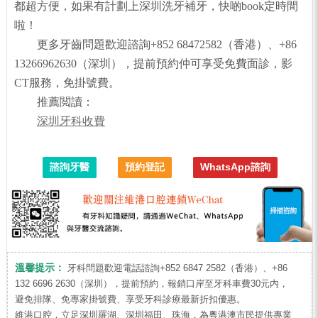
都超方便，如果有計劃上深圳洗牙補牙，快啲book定時間
啦！
更多牙齒問題歡迎諮詢+852 68472582（香港）、+86
13266962630（深圳），提前預約仲可享受免費面診，影
CT服務，免掛號費。
推薦閲讀：
深圳牙科收費
諮詢牙醫
預約登記
WhatsApp諮詢
溫馨提示：
牙科問題歡迎電話諮詢+852 6847 2582（香港）、+86
132 6696 2630（深圳），提前預約，報銷口岸至牙科車費30元内，
避免排隊、免專家掛號費、享受牙科診療最新折扣優惠。
維港口腔，立足深圳羅湖、深圳福田、珠海，為粵港澳市民提供專業