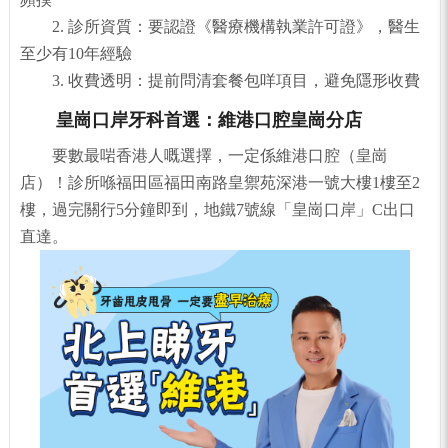
2. 診所資質：要認證《醫療機構執業許可證》，醫生
至少有10年經驗
3. 收費透明：提前問清套餐包咩項目，避免隱形收費
皇崗口岸牙科首選：維港口腔皇崗分店
要數最啱香港人嘅選擇，一定係維港口腔（皇崗
店）！診所喺福田區福田南路皇禦苑深港一號大樓1樓至2
樓，過完關行5分鐘即到，地鐵7號線「皇崗口岸」C出口
直達。