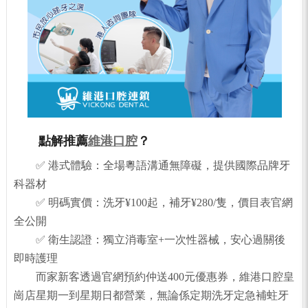
點解推薦
維港口腔
？
✅ 港式體驗：全場粵語溝通無障礙，提供國際品牌牙
科器材
✅ 明碼實價：洗牙¥100起，補牙¥280/隻，價目表官網
全公開
✅ 衛生認證：獨立消毒室+一次性器械，安心過關後
即時護理
而家新客透過官網預約仲送400元優惠券，維港口腔皇
崗店星期一到星期日都營業，無論係定期洗牙定急補蛀牙