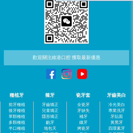
歡迎關注維港口腔 獲取最新優惠
種植牙
箍牙
瓷牙套
牙齒美白
前牙種植
牙齒矯正
全瓷牙
冷光美白
後牙種植
兒童矯正
牙缺失
專業洗牙
單顆種植
隱形矯正
補牙
牙貼面
多顆種植
齙牙
鑲牙
黃黑牙
半口種植
地包天
烤瓷牙
四環素牙