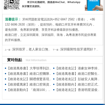
溫馨提示：
牙科問題歡迎電話諮詢+852 6847 2582（香港）、+86
132 6696 2630（深圳），提前預約，報銷口岸至牙科車費30元内，
避免排隊、免專家掛號費、享受牙科診療最新折扣優惠。
維港口腔，立足深圳羅湖、深圳福田、珠海，為粵港澳市民提供專業
的牙科服務。
深圳假牙，老人家全口無牙，適合做吸附性義齒嗎？
深圳吸附性假牙邊間好？吸附性假牙可以使用幾耐？
上一篇：
下一篇：
實時熱點
Hot Information
【維港萬卷書】大學領導到訪維港口腔參觀交流 高度讚賞院感消毒與規範化管理
【維港老友記】港劇女神李焯寧現身維港口腔擔任一日店長，分享護牙心得
【維港萬卷書】維港口腔團隊走進香港書展 感受閱讀力量拓寬專業視野
【維港萬卷書】維港口腔醫生團隊受邀參與美國登士柏西諾德專題研討 聚焦無牙頜種植修復前沿策略
【維港老友記】關禮傑驚喜現身維港口腔出任明星一日CEO 即場演繹同分享經驗！
【維港老友記】彭廸安人氣降臨維港口腔任明星一日店長 勁歌熱舞快閃表演點燃全場！
【維港暖萬家】維港口腔籌資捐款援助廣西洪澇災區 攜手香港廣西南寧同鄉會共獻愛心
【維港新動向】維港口腔正式獲聘為「羅湖區社會醫療機構行業協會監事單位」
【維港新動向】「南湖100」品牌發佈會 維港口腔獲評「突出貢獻企業」殊榮
【維港老友記】香港明星湯俊明驚喜現身維港口腔 擔任明星一日店長！