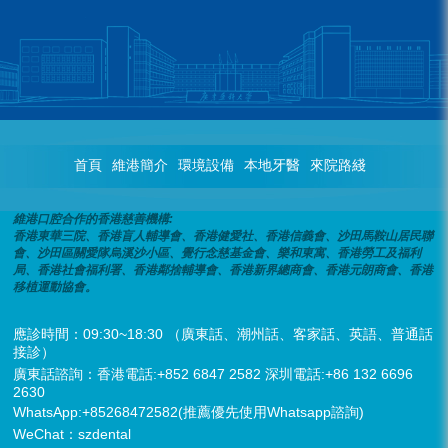
首頁
維港簡介
環境設備
本地牙醫
來院路綫
維港口腔合作的香港慈善機構:
香港東華三院、香港盲人輔導會、香港健愛社、香港信義會、沙田馬鞍山居民聯
會、沙田區關愛隊烏溪沙小區、覺行念慈基金會、樂和東寓、香港勞工及福利
局、香港社會福利署、香港鄰捨輔導會、香港新界總商會、香港元朗商會、香港
移植運動協會。
應診時間：09:30~18:30 （廣東話、潮州話、客家話、英語、普通話
接診）
廣東話諮詢：香港電話:+852 6847 2582 深圳電話:+86 132 6696
2630
WhatsApp:+85268472582(推薦優先使用Whatsapp諮詢)
WeChat：szdental