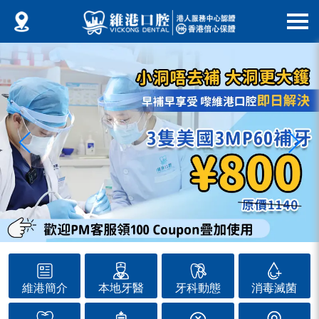
維港簡介
本地牙醫
牙科動態
消毒滅菌