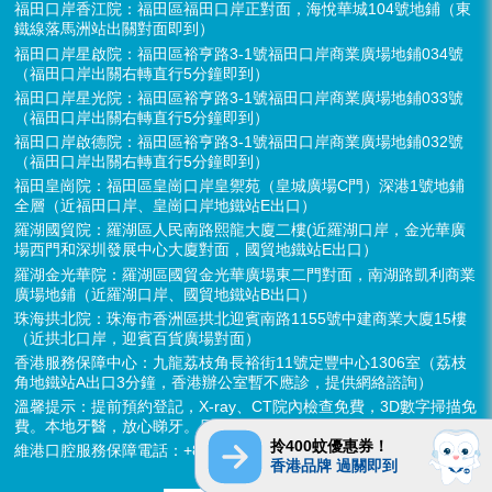
福田口岸香江院：福田區福田口岸正對面，海悅華城104號地鋪（東
鐵線落馬洲站出關對面即到）
福田口岸星啟院：福田區裕亨路3-1號福田口岸商業廣場地鋪034號
（福田口岸出關右轉直行5分鐘即到）
福田口岸星光院：福田區裕亨路3-1號福田口岸商業廣場地鋪033號
（福田口岸出關右轉直行5分鐘即到）
福田口岸啟德院：福田區裕亨路3-1號福田口岸商業廣場地鋪032號
（福田口岸出關右轉直行5分鐘即到）
福田皇崗院：福田區皇崗口岸皇禦苑（皇城廣場C門）深港1號地鋪
全層（近福田口岸、皇崗口岸地鐵站E出口）
羅湖國貿院：羅湖區人民南路熙龍大廈二樓(近羅湖口岸，金光華廣
場西門和深圳發展中心大廈對面，國貿地鐵站E出口）
羅湖金光華院：羅湖區國貿金光華廣場東二門對面，南湖路凱利商業
廣場地鋪（近羅湖口岸、國貿地鐵站B出口）
珠海拱北院：珠海市香洲區拱北迎賓南路1155號中建商業大廈15樓
（近拱北口岸，迎賓百貨廣場對面）
香港服務保障中心：九龍荔枝角長裕街11號定豐中心1306室（荔枝
角地鐵站A出口3分鐘，香港辦公室暫不應診，提供網絡諮詢）
溫馨提示：提前預約登記，X-ray、CT院內檢查免費，3D數字掃描免
費。本地牙醫，放心睇牙。另有速遞代收存放服務。
拎400蚊優惠券！
維港口腔服務保障電話：+852 6637 2280
香港品牌 過關即到