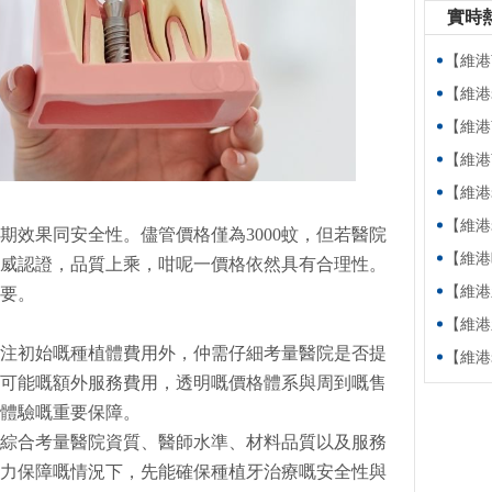
實時
【維港萬卷
【維港老友
【維港萬卷
【維港萬卷書】
【維港老友記
【維港老友記
期效果同安全性。儘管價格僅為3000蚊，但若醫院
【維港暖萬家
威認證，品質上乘，咁呢一價格依然具有合理性。
【維港新動
要。
【維港新動
注初始嘅種植體費用外，仲需仔細考量醫院是否提
【維港老友
可能嘅額外服務費用，透明嘅價格體系與周到嘅售
體驗嘅重要保障。
需要綜合考量醫院資質、醫師水準、材料品質以及服務
力保障嘅情況下，先能確保種植牙治療嘅安全性與