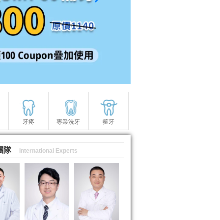
牙疼
專業洗牙
箍牙
團隊
International Experts