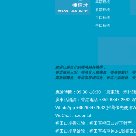
單顆種植
多顆種植
半口種植
全口種植
維港口腔合作的香港慈善機構：
香港東華三院、香港盲人輔導會、香港健愛社、香
鄰捨輔導會、香港新界總商會、香港元朗商會、香
應診時間：09:30~18:30 （廣東話、
廣東話諮詢：香港電話:+852 6847 2582 深圳電
WhatsApp:+85268472582(推薦優先使用W
WeChat：szdental
福田口岸香江院：福田區福田口岸正對面，
福田口岸星啟院：福田區裕亨路3-1號福田