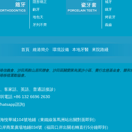
隱形矯正
補牙
齙牙
鑲牙
地包天
烤瓷牙
牙列不齊
義齒
首頁
維港簡介
環境設備
本地牙醫
來院路綫
港信義會、沙田馬鞍山居民聯會、沙田區關愛隊烏溪沙小區、覺行念慈基金會、樂和
港移植運動協會。
潮州話、客家話、英語、普通話接診）
話:+86 132 6696 2630
hatsapp諮詢)
海悅華城104號地鋪（東鐵線落馬洲站出關對面即到）
口岸商業廣場地鋪034號（福田口岸出關右轉直行5分鐘即到）