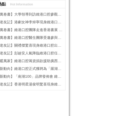
熱點
Hot Information
書】大學領導到訪維港口腔參觀交流 高度讚賞院感消毒與規範化管理
記】港劇女神李焯寧現身維港口腔擔任一日店長，分享護牙心得
書】維港口腔團隊走進香港書展 感受閱讀力量拓寬專業視野
維港口腔醫生團隊受邀參與美國登士柏西諾德專題研討 聚焦無牙頜種植修復前沿策略
】關禮傑驚喜現身維港口腔出任明星一日CEO 即場演繹同分享經驗！
】彭廸安人氣降臨維港口腔任明星一日店長 勁歌熱舞快閃表演點燃全場！
】維港口腔籌資捐款援助廣西洪澇災區 攜手香港廣西南寧同鄉會共獻愛心
向】維港口腔正式獲聘為「羅湖區社會醫療機構行業協會監事單位」
向】「南湖100」品牌發佈會 維港口腔獲評「突出貢獻企業」殊榮
記】香港明星湯俊明驚喜現身維港口腔 擔任明星一日店長！