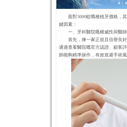
面對3000蚊嘅種植牙價格
鍵因素：
一、牙科醫院嘅權威性與醫師
首先，揀一家正規且信譽良好
通過查看醫院嘅官方認證、顧客評
師能夠精準操作，有效規避手術風