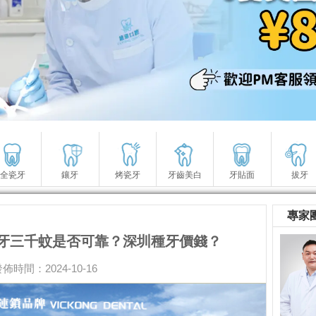
全瓷牙
鑲牙
烤瓷牙
牙齒美白
牙貼面
拔牙
專家
牙三千蚊是否可靠？深圳種牙價錢？
佈時間：2024-10-16