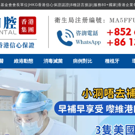
基金會會長單位|HKG香港信心保證認證|8種語言接診|服務80+國家|香港企
醫
維港動態
消毒滅菌
病例對比
種植牙