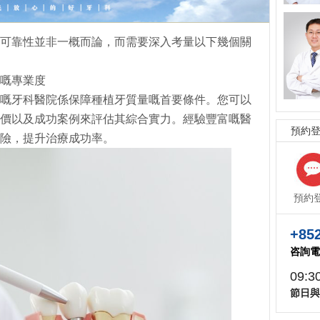
，其可靠性並非一概而論，而需要深入考量以下幾個關
嘅專業度
嘅牙科醫院係保障種植牙質量嘅首要條件。您可以
價以及成功案例來評估其綜合實力。經驗豐富嘅醫
預約
險，提升治療成功率。
預約
+852
咨詢電
09:3
節日與