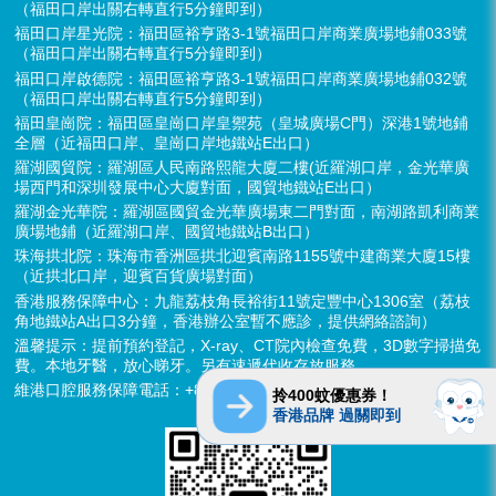
（福田口岸出關右轉直行5分鐘即到）
福田口岸星光院：福田區裕亨路3-1號福田口岸商業廣場地鋪033號
（福田口岸出關右轉直行5分鐘即到）
福田口岸啟德院：福田區裕亨路3-1號福田口岸商業廣場地鋪032號
（福田口岸出關右轉直行5分鐘即到）
福田皇崗院：福田區皇崗口岸皇禦苑（皇城廣場C門）深港1號地鋪
全層（近福田口岸、皇崗口岸地鐵站E出口）
羅湖國貿院：羅湖區人民南路熙龍大廈二樓(近羅湖口岸，金光華廣
場西門和深圳發展中心大廈對面，國貿地鐵站E出口）
羅湖金光華院：羅湖區國貿金光華廣場東二門對面，南湖路凱利商業
廣場地鋪（近羅湖口岸、國貿地鐵站B出口）
珠海拱北院：珠海市香洲區拱北迎賓南路1155號中建商業大廈15樓
（近拱北口岸，迎賓百貨廣場對面）
香港服務保障中心：九龍荔枝角長裕街11號定豐中心1306室（荔枝
角地鐵站A出口3分鐘，香港辦公室暫不應診，提供網絡諮詢）
溫馨提示：提前預約登記，X-ray、CT院內檢查免費，3D數字掃描免
費。本地牙醫，放心睇牙。另有速遞代收存放服務。
維港口腔服務保障電話：+852 6637 2280
拎400蚊優惠券！
香港品牌 過關即到