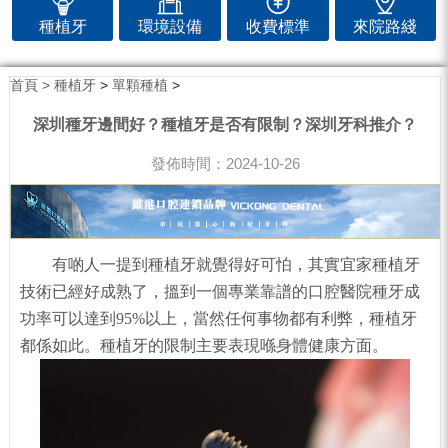
種植牙
環境設備
收費標準
來院路綫
首頁 >
種植牙
>
單顆種植
>
深圳種牙邊間好？種植牙是否有限制？深圳牙科推介？
發佈時間：2024-10-26
有啲人一提到種植牙就覺得好可怕，其實宜家種植牙
技術已經好成熟了，搵到一個專業靠譜的口腔醫院種牙成
功率可以達到95%以上，當然任何事物都有利弊，種植牙
都係如此。種植牙的限制主要表現喺身體健康方面。