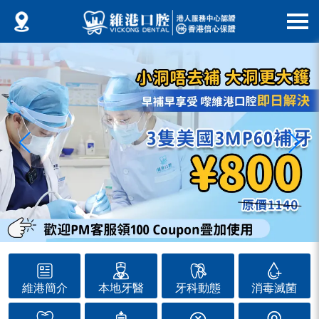
維港簡介
本地牙醫
牙科動態
消毒滅菌