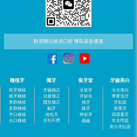
歡迎關注維港口腔 獲取最新優惠
種植牙
箍牙
瓷牙套
牙齒美白
前牙種植
牙齒矯正
全瓷牙
冷光美白
後牙種植
兒童矯正
牙缺失
專業洗牙
單顆種植
隱形矯正
補牙
牙貼面
多顆種植
齙牙
鑲牙
黃黑牙
半口種植
地包天
烤瓷牙
四環素牙
全口種植
牙列不齊
義齒
常見問題
美白牙貼面