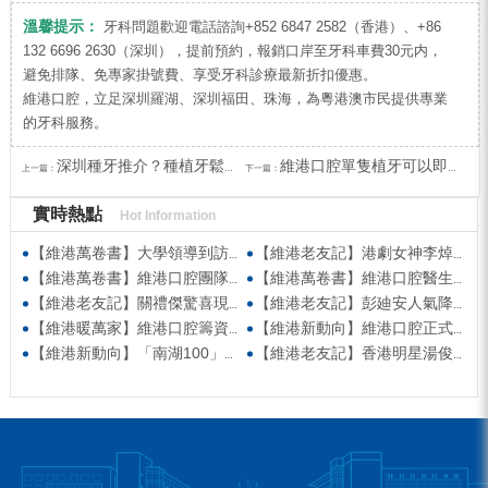
溫馨提示：
牙科問題歡迎電話諮詢+852 6847 2582（香港）、+86
132 6696 2630（深圳），提前預約，報銷口岸至牙科車費30元内，
避免排隊、免專家掛號費、享受牙科診療最新折扣優惠。
維港口腔，立足深圳羅湖、深圳福田、珠海，為粵港澳市民提供專業
的牙科服務。
深圳種牙推介？種植牙鬆動點辦？深圳種牙收費？
維港口腔單隻植牙可以即日完成嗎？植牙過程要幾耐？
上一篇：
下一篇：
實時熱點
Hot Information
【維港萬卷書】大學領導到訪維港口腔參觀交流 高度讚賞院感消毒與規範化管理
【維港老友記】港劇女神李焯寧現身維港口腔擔任一日店長，分享護牙心得
【維港萬卷書】維港口腔團隊走進香港書展 感受閱讀力量拓寬專業視野
【維港萬卷書】維港口腔醫生團隊受邀參與美國登士柏西諾德專題研討 聚焦無牙頜種植修復前沿策略
【維港老友記】關禮傑驚喜現身維港口腔出任明星一日CEO 即場演繹同分享經驗！
【維港老友記】彭廸安人氣降臨維港口腔任明星一日店長 勁歌熱舞快閃表演點燃全場！
【維港暖萬家】維港口腔籌資捐款援助廣西洪澇災區 攜手香港廣西南寧同鄉會共獻愛心
【維港新動向】維港口腔正式獲聘為「羅湖區社會醫療機構行業協會監事單位」
【維港新動向】「南湖100」品牌發佈會 維港口腔獲評「突出貢獻企業」殊榮
【維港老友記】香港明星湯俊明驚喜現身維港口腔 擔任明星一日店長！