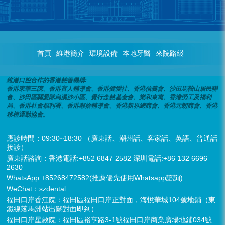
首頁
維港簡介
環境設備
本地牙醫
來院路綫
維港口腔合作的香港慈善機構:
香港東華三院、香港盲人輔導會、香港健愛社、香港信義會、沙田馬鞍山居民聯
會、沙田區關愛隊烏溪沙小區、覺行念慈基金會、樂和東寓、香港勞工及福利
局、香港社會福利署、香港鄰捨輔導會、香港新界總商會、香港元朗商會、香港
移植運動協會。
應診時間：09:30~18:30 （廣東話、潮州話、客家話、英語、普通話
接診）
廣東話諮詢：香港電話:+852 6847 2582 深圳電話:+86 132 6696
2630
WhatsApp:+85268472582(推薦優先使用Whatsapp諮詢)
WeChat：szdental
福田口岸香江院：福田區福田口岸正對面，海悅華城104號地鋪（東
鐵線落馬洲站出關對面即到）
福田口岸星啟院：福田區裕亨路3-1號福田口岸商業廣場地鋪034號