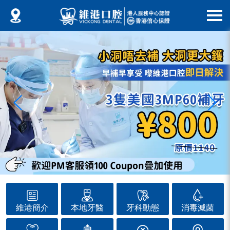
維港簡介
本地牙醫
牙科動態
消毒滅菌