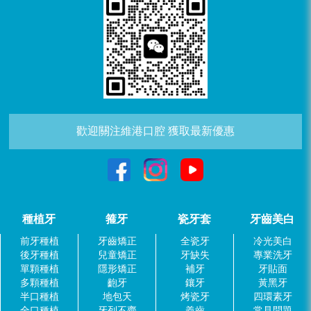
歡迎關注維港口腔 獲取最新優惠
種植牙
箍牙
瓷牙套
牙齒美白
前牙種植
牙齒矯正
全瓷牙
冷光美白
後牙種植
兒童矯正
牙缺失
專業洗牙
單顆種植
隱形矯正
補牙
牙貼面
多顆種植
齙牙
鑲牙
黃黑牙
半口種植
地包天
烤瓷牙
四環素牙
全口種植
牙列不齊
義齒
常見問題