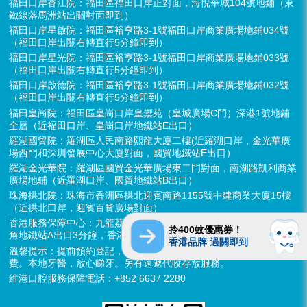
福田口岸香江院：福田區福田口岸正對面，海悅華城104號地鋪（東
鐵線落馬洲站出關對面即到）
福田口岸星啟院：福田區裕亨路3-1號福田口岸商業廣場地鋪034號
（福田口岸出關右轉直行5分鐘即到）
福田口岸星光院：福田區裕亨路3-1號福田口岸商業廣場地鋪033號
（福田口岸出關右轉直行5分鐘即到）
福田口岸啟德院：福田區裕亨路3-1號福田口岸商業廣場地鋪032號
（福田口岸出關右轉直行5分鐘即到）
福田皇崗院：福田區皇崗口岸皇禦苑（皇城廣場C門）深港1號地鋪
全層（近福田口岸、皇崗口岸地鐵站E出口）
羅湖國貿院：羅湖區人民南路熙龍大廈二樓(近羅湖口岸，金光華廣
場西門和深圳發展中心大廈對面，國貿地鐵站E出口）
羅湖金光華院：羅湖區國貿金光華廣場東二門對面，南湖路凱利商業
廣場地鋪（近羅湖口岸、國貿地鐵站B出口）
珠海拱北院：珠海市香洲區拱北迎賓南路1155號中建商業大廈15樓
（近拱北口岸，迎賓百貨廣場對面）
香港服務保障中心：九龍荔枝角長裕街11號定豐中心1306室（荔枝
拎400蚊優惠券！
角地鐵站A出口3分鐘，香港辦公室暫不應診，提供網絡諮詢）
香港品牌 過關即到
溫馨提示：提前預約登記，X-ray、CT院內檢查免費，3D數字掃描免
費。本地牙醫，放心睇牙。另有速遞代收存放服務。
維港口腔服務保障電話：+852 6637 2280