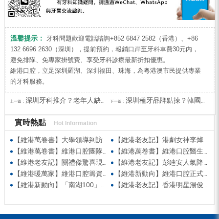
溫馨提示：
牙科問題歡迎電話諮詢+852 6847 2582（香港）、+86
132 6696 2630（深圳），提前預約，報銷口岸至牙科車費30元内，
避免排隊、免專家掛號費、享受牙科診療最新折扣優惠。
維港口腔，立足深圳羅湖、深圳福田、珠海，為粵港澳市民提供專業
的牙科服務。
深圳牙科推介？老年人缺牙揀吸附性義齒定係種植牙好？
深圳種牙品牌點揀？韓國奧齒泰植體與瑞士ITI植體對比？深圳種牙收費？
上一篇：
下一篇：
實時熱點
Hot Information
【維港萬卷書】大學領導到訪維港口腔參觀交流 高度讚賞院感消毒與規範化管理
【維港老友記】港劇女神李焯寧現身維港口腔擔任一日店長，分享護牙心得
【維港萬卷書】維港口腔團隊走進香港書展 感受閱讀力量拓寬專業視野
【維港萬卷書】維港口腔醫生團隊受邀參與美國登士柏西諾德專題研討 聚焦無牙頜種植修復前沿策略
【維港老友記】關禮傑驚喜現身維港口腔出任明星一日CEO 即場演繹同分享經驗！
【維港老友記】彭廸安人氣降臨維港口腔任明星一日店長 勁歌熱舞快閃表演點燃全場！
【維港暖萬家】維港口腔籌資捐款援助廣西洪澇災區 攜手香港廣西南寧同鄉會共獻愛心
【維港新動向】維港口腔正式獲聘為「羅湖區社會醫療機構行業協會監事單位」
【維港新動向】「南湖100」品牌發佈會 維港口腔獲評「突出貢獻企業」殊榮
【維港老友記】香港明星湯俊明驚喜現身維港口腔 擔任明星一日店長！