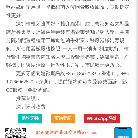
軟組織封閉屏障，降低細菌入侵同骨吸收風險，長期穩定
性更好。
深圳種植牙邊間好？推介
維港口腔
，粵港知名大型品
牌牙科集團，連續兩年榮獲香港企業領袖品牌大獎。各間
分院均配置種植牙三通道無菌手術室，醫療器械消毒規
範，所使用器械嚴格按照“一人一用一消毒”制度執行。種
牙醫生均畢業國內知名大學口腔醫學專業，經驗豐富，有
醫德，唔過度治療，針對性出方案，市民種牙更放心。
更多牙齒問題歡迎諮詢+852 68472582（香港）、+86
13266962630（深圳），提前預約仲可享受免費面診，影
CT服務，免掛號費。
推薦閲讀：
深圳牙科收費
諮詢牙醫
預約登記
WhatsApp諮詢