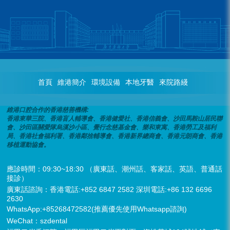
首頁
維港簡介
環境設備
本地牙醫
來院路綫
維港口腔合作的香港慈善機構:
香港東華三院、香港盲人輔導會、香港健愛社、香港信義會、沙田馬鞍山居民聯
會、沙田區關愛隊烏溪沙小區、覺行念慈基金會、樂和東寓、香港勞工及福利
局、香港社會福利署、香港鄰捨輔導會、香港新界總商會、香港元朗商會、香港
移植運動協會。
應診時間：09:30~18:30 （廣東話、潮州話、客家話、英語、普通話
接診）
廣東話諮詢：香港電話:+852 6847 2582 深圳電話:+86 132 6696
2630
WhatsApp:+85268472582(推薦優先使用Whatsapp諮詢)
WeChat：szdental