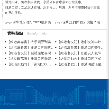
避免排隊、免專家掛號費、享受牙科診療最新折扣優惠。
維港口腔，立足深圳羅湖、深圳福田、珠海，為粵港澳市民提供專業
的牙科服務。
深圳植牙種牙2023最新價格表，缺失一顆牙齒不種牙會有影響嗎？
深圳諾貝爾種牙價格？瑞典諾貝爾植體PMC優缺點是什麼？
上一篇：
下一篇：
實時熱點
Hot Information
【維港萬卷書】大學領導到訪維港口腔參觀交流 高度讚賞院感消毒與規範化管理
【維港老友記】港劇女神李焯寧現身維港口腔擔任一日店長，分享護牙心得
【維港萬卷書】維港口腔團隊走進香港書展 感受閱讀力量拓寬專業視野
【維港萬卷書】維港口腔醫生團隊受邀參與美國登士柏西諾德專題研討 聚焦無牙頜種植修復前沿策略
【維港老友記】關禮傑驚喜現身維港口腔出任明星一日CEO 即場演繹同分享經驗！
【維港老友記】彭廸安人氣降臨維港口腔任明星一日店長 勁歌熱舞快閃表演點燃全場！
【維港暖萬家】維港口腔籌資捐款援助廣西洪澇災區 攜手香港廣西南寧同鄉會共獻愛心
【維港新動向】維港口腔正式獲聘為「羅湖區社會醫療機構行業協會監事單位」
【維港新動向】「南湖100」品牌發佈會 維港口腔獲評「突出貢獻企業」殊榮
【維港老友記】香港明星湯俊明驚喜現身維港口腔 擔任明星一日店長！