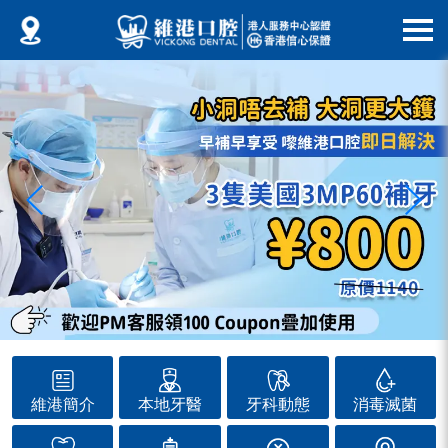
維港簡介
本地牙醫
牙科動態
消毒滅菌