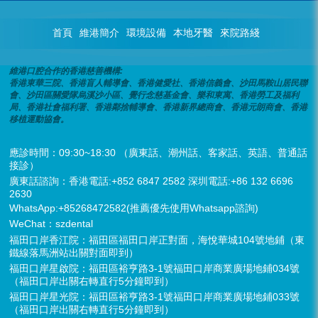
首頁
維港簡介
環境設備
本地牙醫
來院路綫
維港口腔合作的香港慈善機構:
香港東華三院、香港盲人輔導會、香港健愛社、香港信義會、沙田馬鞍山居民聯
會、沙田區關愛隊烏溪沙小區、覺行念慈基金會、樂和東寓、香港勞工及福利
局、香港社會福利署、香港鄰捨輔導會、香港新界總商會、香港元朗商會、香港
移植運動協會。
應診時間：09:30~18:30 （廣東話、潮州話、客家話、英語、普通話
接診）
廣東話諮詢：香港電話:+852 6847 2582 深圳電話:+86 132 6696
2630
WhatsApp:+85268472582(推薦優先使用Whatsapp諮詢)
WeChat：szdental
福田口岸香江院：福田區福田口岸正對面，海悅華城104號地鋪（東
鐵線落馬洲站出關對面即到）
福田口岸星啟院：福田區裕亨路3-1號福田口岸商業廣場地鋪034號
（福田口岸出關右轉直行5分鐘即到）
福田口岸星光院：福田區裕亨路3-1號福田口岸商業廣場地鋪033號
（福田口岸出關右轉直行5分鐘即到）