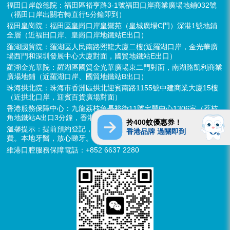
福田口岸啟德院：福田區裕亨路3-1號福田口岸商業廣場地鋪032號
（福田口岸出關右轉直行5分鐘即到）
福田皇崗院：福田區皇崗口岸皇禦苑（皇城廣場C門）深港1號地鋪
全層（近福田口岸、皇崗口岸地鐵站E出口）
羅湖國貿院：羅湖區人民南路熙龍大廈二樓(近羅湖口岸，金光華廣
場西門和深圳發展中心大廈對面，國貿地鐵站E出口）
羅湖金光華院：羅湖區國貿金光華廣場東二門對面，南湖路凱利商業
廣場地鋪（近羅湖口岸、國貿地鐵站B出口）
珠海拱北院：珠海市香洲區拱北迎賓南路1155號中建商業大廈15樓
（近拱北口岸，迎賓百貨廣場對面）
香港服務保障中心：九龍荔枝角長裕街11號定豐中心1306室（荔枝
角地鐵站A出口3分鐘，香港辦公室暫不應診，提供網絡諮詢）
拎400蚊優惠券！
溫馨提示：提前預約登記，X-ray、CT院內檢查免費，3D數字掃描免
香港品牌 過關即到
費。本地牙醫，放心睇牙。另有速遞代收存放服務。
維港口腔服務保障電話：+852 6637 2280