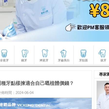
全瓷牙
鑲牙
烤瓷牙
牙齒美白
牙貼面
拔牙
專家
圳種牙點樣揀適合自己嘅植體價錢？
佈時間：2024-06-04