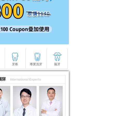
牙疼
專業洗牙
箍牙
團隊
International Experts