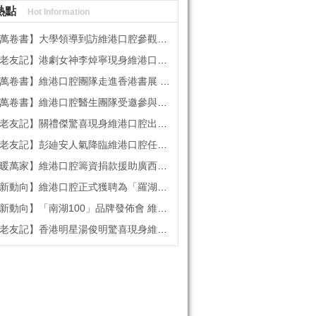
熱點
Hot Information
書】大學領導到訪維港口腔參觀交流 高度讚賞院感消毒與規範化管理
記】港劇女神李焯寧現身維港口腔擔任一日店長，分享護牙心得
書】維港口腔團隊走進香港書展 感受閱讀力量拓寬專業視野
維港口腔醫生團隊受邀參與美國登士柏西諾德專題研討 聚焦無牙頜種植修復前沿策略
】關禮傑驚喜現身維港口腔出任明星一日CEO 即場演繹同分享經驗！
】彭廸安人氣降臨維港口腔任明星一日店長 勁歌熱舞快閃表演點燃全場！
】維港口腔籌資捐款援助廣西洪澇災區 攜手香港廣西南寧同鄉會共獻愛心
向】維港口腔正式獲聘為「羅湖區社會醫療機構行業協會監事單位」
向】「南湖100」品牌發佈會 維港口腔獲評「突出貢獻企業」殊榮
記】香港明星湯俊明驚喜現身維港口腔 擔任明星一日店長！