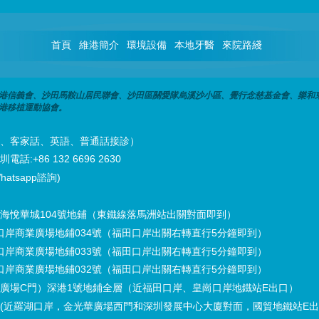
首頁
維港簡介
環境設備
本地牙醫
來院路綫
港信義會、沙田馬鞍山居民聯會、沙田區關愛隊烏溪沙小區、覺行念慈基金會、樂和
港移植運動協會。
潮州話、客家話、英語、普通話接診）
話:+86 132 6696 2630
hatsapp諮詢)
海悅華城104號地鋪（東鐵線落馬洲站出關對面即到）
口岸商業廣場地鋪034號（福田口岸出關右轉直行5分鐘即到）
口岸商業廣場地鋪033號（福田口岸出關右轉直行5分鐘即到）
口岸商業廣場地鋪032號（福田口岸出關右轉直行5分鐘即到）
廣場C門）深港1號地鋪全層（近福田口岸、皇崗口岸地鐵站E出口）
(近羅湖口岸，金光華廣場西門和深圳發展中心大廈對面，國貿地鐵站E