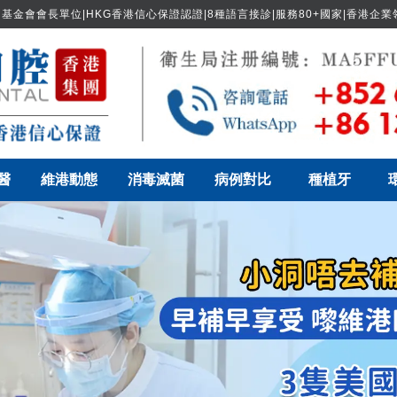
基金會會長單位|HKG香港信心保證認證|8種語言接診|服務80+國家|香港企
醫
維港動態
消毒滅菌
病例對比
種植牙