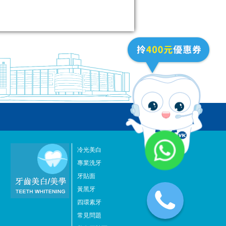
冷光美白
專業洗牙
牙貼面
黃黑牙
四環素牙
常見問題