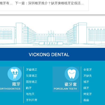
乜優勢？
下一篇：
深圳種牙推介？缺牙揀種植牙定係活動假牙？邊個比較好？
牙齒矯正
全瓷牙
兒童矯正
牙缺失
隱形矯正
補牙
齙牙
鑲牙
地包天
烤瓷牙
牙列不齊
義齒