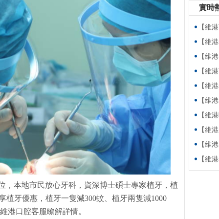
實時
【維港萬卷
【維港老友
【維港萬卷
【維港萬卷書】
【維港老友記
【維港老友記
【維港暖萬家
【維港新動
【維港新動
【維港老友
位，本地市民放心牙科，資深博士碩士專家植牙，植
享植牙優惠，植牙一隻減300蚊、植牙兩隻減1000
搵維港口腔客服瞭解詳情。