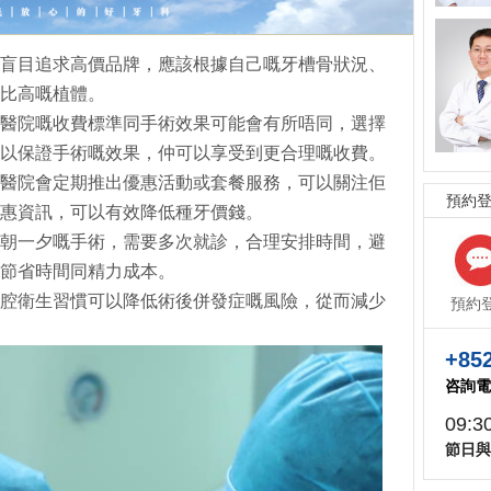
盲目追求高價品牌，應該根據自己嘅牙槽骨狀況、
比高嘅植體。
醫院嘅收費標準同手術效果可能會有所唔同，選擇
以保證手術嘅效果，仲可以享受到更合理嘅收費。
醫院會定期推出優惠活動或套餐服務，可以關注佢
預約
惠資訊，可以有效降低種牙價錢。
朝一夕嘅手術，需要多次就診，合理安排時間，避
節省時間同精力成本。
腔衛生習慣可以降低術後併發症嘅風險，從而減少
預約
+852
咨詢電
09:3
節日與