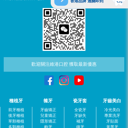
香港品牌 過關即到
歡迎關注維港口腔 獲取最新優惠
種植牙
箍牙
瓷牙套
牙齒美白
前牙種植
牙齒矯正
全瓷牙
冷光美白
後牙種植
兒童矯正
牙缺失
專業洗牙
單顆種植
隱形矯正
補牙
牙貼面
多顆種植
齙牙
鑲牙
黃黑牙