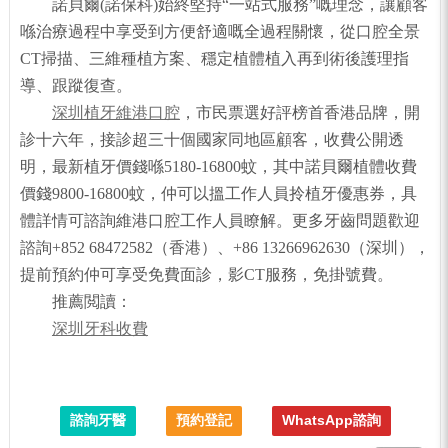
諾貝爾(諾保科)始終堅持“一站式服務”嘅理念，讓顧客
喺治療過程中享受到方便舒適嘅全過程關懷，從口腔全景
CT掃描、三維種植方案、穩定植體植入再到術後護理指
導、跟蹤復查。
深圳植牙維港口腔
，市民票選好評榜首香港品牌，開
診十六年，接診超三十個國家同地區顧客，收費公開透
明，最新植牙價錢喺5180-16800蚊，其中諾貝爾植體收費
價錢9800-16800蚊，仲可以搵工作人員拎植牙優惠券，具
體詳情可諮詢維港口腔工作人員瞭解。更多牙齒問題歡迎
諮詢+852 68472582（香港）、+86 13266962630（深圳），
提前預約仲可享受免費面診，影CT服務，免掛號費。
推薦閲讀：
深圳牙科收費
諮詢牙醫
預約登記
WhatsApp諮詢