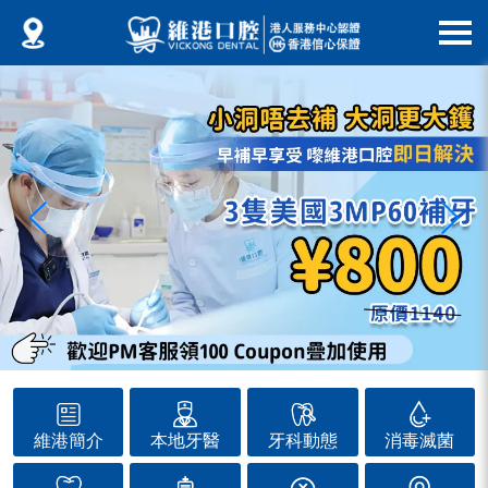
維港簡介
本地牙醫
牙科動態
消毒滅菌