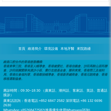
首頁
維港簡介
環境設備
本地牙醫
來院路綫
維港口腔合作的香港慈善機構:
香港東華三院、香港盲人輔導會、香港健愛社、香港信義會、沙田馬鞍山居民聯
會、沙田區關愛隊烏溪沙小區、覺行念慈基金會、樂和東寓、香港勞工及福利
局、香港社會福利署、香港鄰捨輔導會、香港新界總商會、香港元朗商會、香港
移植運動協會。
應診時間：09:30~18:30 （廣東話、潮州話、客家話、英語、普通話
接診）
廣東話諮詢：香港電話:+852 6847 2582 深圳電話:+86 132 6696
2630
WhatsApp:+85268472582(推薦優先使用Whatsapp諮詢)