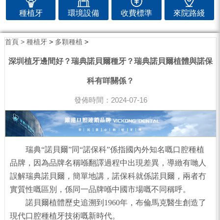
種植牙
環境設備
收費標準
來院路綫
首頁 >
種植牙
>
多顆種植
>
深圳植牙邊間好？瑞典諾貝爾種牙？瑞典諾貝爾植體與諾保
科有咩關係？
發佈時間：2024-07-16
瑞典“諾貝爾”同“諾保科”係指國內外知名嘅口腔種植
品牌，因為品牌名稱喺翻譯過程中出現差異，導緻有哋人
誤解瑞典諾貝爾，簡單地講，諾保科就係諾貝爾，兩者冇
實質性嘅區別，係同一品牌喺中國市場嘅不同稱呼。
諾貝爾植體歷史追溯到1960年，布倫馬克醫生創造了
現代口腔種植牙技術嘅新時代。