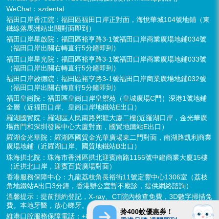
WeChat：szdental
福田口岸香江院：福田區福田口岸正對面，海悅華城104號地鋪（東
鐵線落馬洲站出關對面即到）
福田口岸星啟院：福田區裕亨路3-1號福田口岸商業廣場地鋪034號
（福田口岸出關右轉直行5分鐘即到）
福田口岸星光院：福田區裕亨路3-1號福田口岸商業廣場地鋪033號
（福田口岸出關右轉直行5分鐘即到）
福田口岸啟德院：福田區裕亨路3-1號福田口岸商業廣場地鋪032號
（福田口岸出關右轉直行5分鐘即到）
福田皇崗院：福田區皇崗口岸皇禦苑（皇城廣場C門）深港1號地鋪
全層（近福田口岸、皇崗口岸地鐵站E出口）
羅湖國貿院：羅湖區人民南路熙龍大廈二樓(近羅湖口岸，金光華廣
場西門和深圳發展中心大廈對面，國貿地鐵站E出口）
羅湖金光華院：羅湖區國貿金光華廣場東二門對面，南湖路凱利商業
廣場地鋪（近羅湖口岸、國貿地鐵站B出口）
珠海拱北院：珠海市香洲區拱北迎賓南路1155號中建商業大廈15樓
（近拱北口岸，迎賓百貨廣場對面）
香港服務保障中心：九龍荔枝角長裕街11號定豐中心1306室（荔枝
角地鐵站A出口3分鐘，香港辦公室暫不應診，提供網絡諮詢）
溫馨提示：提前預約登記，X-ray、CT院內檢查免費，3D數字掃描免
費。本地牙醫，放心睇牙。另有速遞代收存放服務。
拎400蚊優惠券！
維港口腔服務保障電話：+852 6637 2280