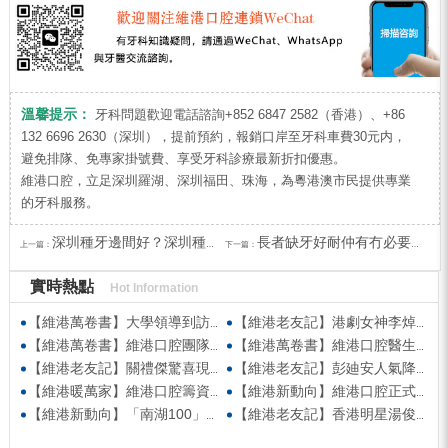
溫馨提示：
牙科問題歡迎電話諮詢+852 6847 2582（香港）、+86
132 6696 2630（深圳），提前預約，報銷口岸至牙科車費30元内，
避免排隊、免專家掛號費、享受牙科診療最新折扣優惠。
維港口腔，立足深圳羅湖、深圳福田、珠海，為粵港澳市民提供專業
的牙科服務。
深圳種牙邊間好？深圳種牙收費？點解韓國登騰種牙收費平D？
長者缺牙好耐仲有冇必要去植牙？深圳植牙長者優惠
上一篇：
下一篇：
實時熱點
Hot Information
【維港萬卷書】大學領導到訪維港口腔參觀交流 高度讚賞院感消毒與規範化管理
【維港老友記】港劇女神李焯寧現身維港口腔擔任一日店長，分享護牙心得
【維港萬卷書】維港口腔團隊走進香港書展 感受閱讀力量拓寬專業視野
【維港萬卷書】維港口腔醫生團隊受邀參與美國登士柏西諾德專題研討 聚焦無牙頜種植修復前沿策略
【維港老友記】關禮傑驚喜現身維港口腔出任明星一日CEO 即場演繹同分享經驗！
【維港老友記】彭廸安人氣降臨維港口腔任明星一日店長 勁歌熱舞快閃表演點燃全場！
【維港暖萬家】維港口腔籌資捐款援助廣西洪澇災區 攜手香港廣西南寧同鄉會共獻愛心
【維港新動向】維港口腔正式獲聘為「羅湖區社會醫療機構行業協會監事單位」
【維港新動向】「南湖100」品牌發佈會 維港口腔獲評「突出貢獻企業」殊榮
【維港老友記】香港明星湯俊明驚喜現身維港口腔 擔任明星一日店長！