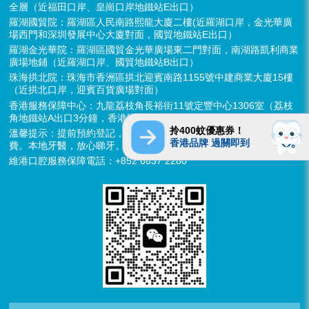
全層（近福田口岸、皇崗口岸地鐵站E出口）
羅湖國貿院：羅湖區人民南路熙龍大廈二樓(近羅湖口岸，金光華廣
場西門和深圳發展中心大廈對面，國貿地鐵站E出口）
羅湖金光華院：羅湖區國貿金光華廣場東二門對面，南湖路凱利商業
廣場地鋪（近羅湖口岸、國貿地鐵站B出口）
珠海拱北院：珠海市香洲區拱北迎賓南路1155號中建商業大廈15樓
（近拱北口岸，迎賓百貨廣場對面）
香港服務保障中心：九龍荔枝角長裕街11號定豐中心1306室（荔枝
角地鐵站A出口3分鐘，香港辦公室暫不應診，提供網絡諮詢）
拎400蚊優惠券！
溫馨提示：提前預約登記，X-ray、CT院內檢查免費，3D數字掃描免
香港品牌 過關即到
費。本地牙醫，放心睇牙。另有速遞代收存放服務。
維港口腔服務保障電話：+852 6637 2280