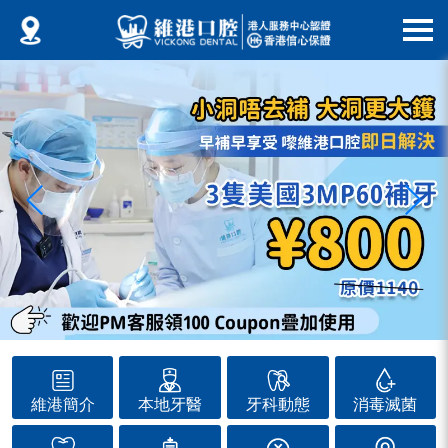
維港簡介
本地牙醫
牙科動態
消毒滅菌