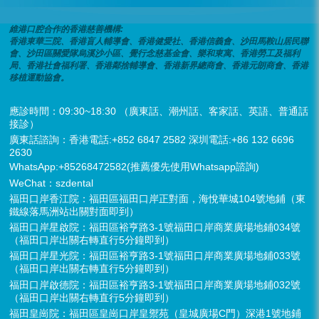
維港口腔合作的香港慈善機構:
香港東華三院、香港盲人輔導會、香港健愛社、香港信義會、沙田馬鞍山居民聯
會、沙田區關愛隊烏溪沙小區、覺行念慈基金會、樂和東寓、香港勞工及福利
局、香港社會福利署、香港鄰捨輔導會、香港新界總商會、香港元朗商會、香港
移植運動協會。
應診時間：09:30~18:30 （廣東話、潮州話、客家話、英語、普通話
接診）
廣東話諮詢：香港電話:+852 6847 2582 深圳電話:+86 132 6696
2630
WhatsApp:+85268472582(推薦優先使用Whatsapp諮詢)
WeChat：szdental
福田口岸香江院：福田區福田口岸正對面，海悅華城104號地鋪（東
鐵線落馬洲站出關對面即到）
福田口岸星啟院：福田區裕亨路3-1號福田口岸商業廣場地鋪034號
（福田口岸出關右轉直行5分鐘即到）
福田口岸星光院：福田區裕亨路3-1號福田口岸商業廣場地鋪033號
（福田口岸出關右轉直行5分鐘即到）
福田口岸啟德院：福田區裕亨路3-1號福田口岸商業廣場地鋪032號
（福田口岸出關右轉直行5分鐘即到）
福田皇崗院：福田區皇崗口岸皇禦苑（皇城廣場C門）深港1號地鋪