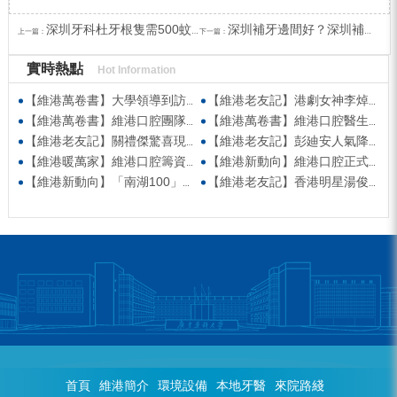
深圳牙科杜牙根隻需500蚊？北上睇牙新選擇？
深圳補牙邊間好？深圳補牙收費？牙齒哪些情況需要補牙？
上一篇：
下一篇：
實時熱點
Hot Information
【維港萬卷書】大學領導到訪維港口腔參觀交流 高度讚賞院感消毒與規範化管理
【維港老友記】港劇女神李焯寧現身維港口腔擔任一日店長，分享護牙心得
【維港萬卷書】維港口腔團隊走進香港書展 感受閱讀力量拓寬專業視野
【維港萬卷書】維港口腔醫生團隊受邀參與美國登士柏西諾德專題研討 聚焦無牙頜種植修復前沿策略
【維港老友記】關禮傑驚喜現身維港口腔出任明星一日CEO 即場演繹同分享經驗！
【維港老友記】彭廸安人氣降臨維港口腔任明星一日店長 勁歌熱舞快閃表演點燃全場！
【維港暖萬家】維港口腔籌資捐款援助廣西洪澇災區 攜手香港廣西南寧同鄉會共獻愛心
【維港新動向】維港口腔正式獲聘為「羅湖區社會醫療機構行業協會監事單位」
【維港新動向】「南湖100」品牌發佈會 維港口腔獲評「突出貢獻企業」殊榮
【維港老友記】香港明星湯俊明驚喜現身維港口腔 擔任明星一日店長！
首頁
維港簡介
環境設備
本地牙醫
來院路綫