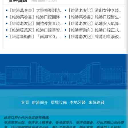
實時熱點
Hot Information
【維港萬卷書】大學領導到訪維港口腔參觀交流 高度讚賞院感消毒與規範化管理
【維港老友記】港劇女神李焯寧現身維港口腔擔任一日店長，分享護牙心得
【維港萬卷書】維港口腔團隊走進香港書展 感受閱讀力量拓寬專業視野
【維港萬卷書】維港口腔醫生團隊受邀參與美國登士柏西諾德專題研討 聚焦無牙頜種植修復前沿策略
【維港老友記】關禮傑驚喜現身維港口腔出任明星一日CEO 即場演繹同分享經驗！
【維港老友記】彭廸安人氣降臨維港口腔任明星一日店長 勁歌熱舞快閃表演點燃全場！
【維港暖萬家】維港口腔籌資捐款援助廣西洪澇災區 攜手香港廣西南寧同鄉會共獻愛心
【維港新動向】維港口腔正式獲聘為「羅湖區社會醫療機構行業協會監事單位」
【維港新動向】「南湖100」品牌發佈會 維港口腔獲評「突出貢獻企業」殊榮
【維港老友記】香港明星湯俊明驚喜現身維港口腔 擔任明星一日店長！
首頁
維港簡介
環境設備
本地牙醫
來院路綫
維港口腔合作的香港慈善機構:
香港東華三院、香港盲人輔導會、香港健愛社、香港信義會、沙田馬鞍山居民聯
會、沙田區關愛隊烏溪沙小區、覺行念慈基金會、樂和東寓、香港勞工及福利