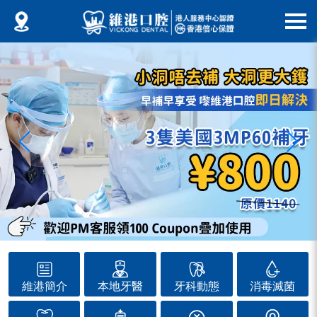
維港簡介
本地牙醫
牙科動態
消毒滅菌