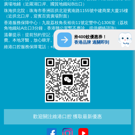
廣場地鋪（近羅湖口岸、國貿地鐵站B出口）
珠海拱北院：珠海市香洲區拱北迎賓南路1155號中建商業大廈15樓
（近拱北口岸，迎賓百貨廣場對面）
香港服務保障中心：九龍荔枝角長裕街11號定豐中心1306室（荔枝
角地鐵站A出口3分鐘，香港辦公室暫不應診，提供網絡諮詢）
溫馨提示：提前預約登記，X-ray、CT院內檢查免費，3D數字掃描免
拎400蚊優惠券！
費。本地牙醫，放心睇牙。另有速遞代收存放服務。
香港品牌 過關即到
維港口腔服務保障電話：+852 6637 2280
歡迎關注維港口腔 獲取最新優惠