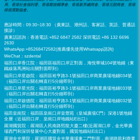
局、香港社會福利署、香港鄰捨輔導會、香港新界總商會、香港元朗商會、香港
移植運動協會。
應診時間：09:30~18:30 （廣東話、潮州話、客家話、英語、普通話
接診）
廣東話諮詢：香港電話:+852 6847 2582 深圳電話:+86 132 6696
2630
WhatsApp:+85268472582(推薦優先使用Whatsapp諮詢)
WeChat：szdental
福田口岸香江院：福田區福田口岸正對面，海悅華城104號地鋪（東
鐵線落馬洲站出關對面即到）
福田口岸星啟院：福田區裕亨路3-1號福田口岸商業廣場地鋪034號
（福田口岸出關右轉直行5分鐘即到）
福田口岸星光院：福田區裕亨路3-1號福田口岸商業廣場地鋪033號
（福田口岸出關右轉直行5分鐘即到）
福田口岸啟德院：福田區裕亨路3-1號福田口岸商業廣場地鋪032號
（福田口岸出關右轉直行5分鐘即到）
福田皇崗院：福田區皇崗口岸皇禦苑（皇城廣場C門）深港1號地鋪
全層（近福田口岸、皇崗口岸地鐵站E出口）
羅湖國貿院：羅湖區人民南路熙龍大廈二樓(近羅湖口岸，金光華廣
場西門和深圳發展中心大廈對面，國貿地鐵站E出口）
羅湖金光華院：羅湖區國貿金光華廣場東二門對面，南湖路凱利商業