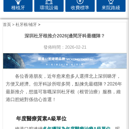
種植牙
環境設備
收費標準
來院路綫
首頁 >
杜牙根/補牙
>
深圳杜牙根推介2026|邊間牙科最穩陣？
發佈時間：2026-02-21
各位香港朋友，近年愈來愈多人選擇北上深圳睇牙，
方便又經濟。但牙科診所咁多間，點揀先最穩陣？
2026
年
最新推介，想搵可靠嘅深圳杜牙根（根管治療）服務，維
港口腔絕對係信心首選！
年度醫療質素A級單位
維港口腔連續
多年獲評為年度醫療治療A級單位
，呢