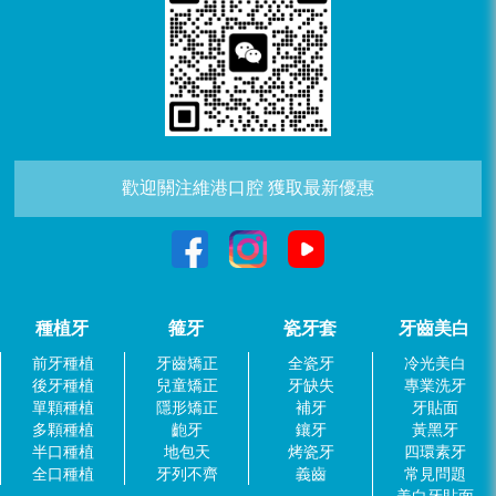
歡迎關注維港口腔 獲取最新優惠
種植牙
箍牙
瓷牙套
牙齒美白
前牙種植
牙齒矯正
全瓷牙
冷光美白
後牙種植
兒童矯正
牙缺失
專業洗牙
單顆種植
隱形矯正
補牙
牙貼面
多顆種植
齙牙
鑲牙
黃黑牙
半口種植
地包天
烤瓷牙
四環素牙
全口種植
牙列不齊
義齒
常見問題