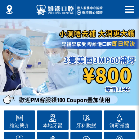
維港簡介
本地牙醫
牙科動態
消毒滅菌