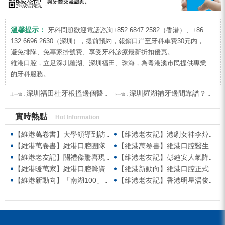
溫馨提示：
牙科問題歡迎電話諮詢+852 6847 2582（香港）、+86
132 6696 2630（深圳），提前預約，報銷口岸至牙科車費30元内，
避免排隊、免專家掛號費、享受牙科診療最新折扣優惠。
維港口腔，立足深圳羅湖、深圳福田、珠海，為粵港澳市民提供專業
的牙科服務。
深圳福田杜牙根搵邊個醫生好？杜牙根流程點樣？
深圳羅湖補牙邊間靠譜？深圳補牙推介2026
上一篇：
下一篇：
實時熱點
Hot Information
【維港萬卷書】大學領導到訪維港口腔參觀交流 高度讚賞院感消毒與規範化管理
【維港老友記】港劇女神李焯寧現身維港口腔擔任一日店長，分享護牙心得
【維港萬卷書】維港口腔團隊走進香港書展 感受閱讀力量拓寬專業視野
【維港萬卷書】維港口腔醫生團隊受邀參與美國登士柏西諾德專題研討 聚焦無牙頜種植修復前沿策略
【維港老友記】關禮傑驚喜現身維港口腔出任明星一日CEO 即場演繹同分享經驗！
【維港老友記】彭廸安人氣降臨維港口腔任明星一日店長 勁歌熱舞快閃表演點燃全場！
【維港暖萬家】維港口腔籌資捐款援助廣西洪澇災區 攜手香港廣西南寧同鄉會共獻愛心
【維港新動向】維港口腔正式獲聘為「羅湖區社會醫療機構行業協會監事單位」
【維港新動向】「南湖100」品牌發佈會 維港口腔獲評「突出貢獻企業」殊榮
【維港老友記】香港明星湯俊明驚喜現身維港口腔 擔任明星一日店長！