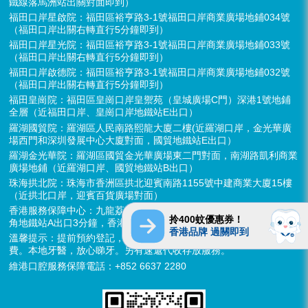
鐵線落馬洲站出關對面即到）
福田口岸星啟院：福田區裕亨路3-1號福田口岸商業廣場地鋪034號
（福田口岸出關右轉直行5分鐘即到）
福田口岸星光院：福田區裕亨路3-1號福田口岸商業廣場地鋪033號
（福田口岸出關右轉直行5分鐘即到）
福田口岸啟德院：福田區裕亨路3-1號福田口岸商業廣場地鋪032號
（福田口岸出關右轉直行5分鐘即到）
福田皇崗院：福田區皇崗口岸皇禦苑（皇城廣場C門）深港1號地鋪
全層（近福田口岸、皇崗口岸地鐵站E出口）
羅湖國貿院：羅湖區人民南路熙龍大廈二樓(近羅湖口岸，金光華廣
場西門和深圳發展中心大廈對面，國貿地鐵站E出口）
羅湖金光華院：羅湖區國貿金光華廣場東二門對面，南湖路凱利商業
廣場地鋪（近羅湖口岸、國貿地鐵站B出口）
珠海拱北院：珠海市香洲區拱北迎賓南路1155號中建商業大廈15樓
（近拱北口岸，迎賓百貨廣場對面）
香港服務保障中心：九龍荔枝角長裕街11號定豐中心1306室（荔枝
拎400蚊優惠券！
角地鐵站A出口3分鐘，香港辦公室暫不應診，提供網絡諮詢）
香港品牌 過關即到
溫馨提示：提前預約登記，X-ray、CT院內檢查免費，3D數字掃描免
費。本地牙醫，放心睇牙。另有速遞代收存放服務。
維港口腔服務保障電話：+852 6637 2280