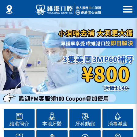
維港簡介
本地牙醫
牙科動態
消毒滅菌