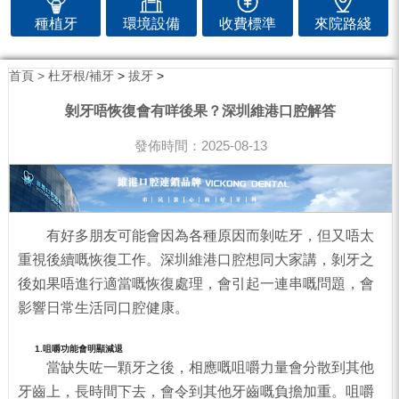
種植牙
環境設備
收費標準
來院路綫
首頁 >
杜牙根/補牙
>
拔牙
>
剝牙唔恢復會有咩後果？深圳維港口腔解答
發佈時間：2025-08-13
有好多朋友可能會因為各種原因而剝咗牙，但又唔太
重視後續嘅恢復工作。深圳維港口腔想同大家講，剝牙之
後如果唔進行適當嘅恢復處理，會引起一連串嘅問題，會
影響日常生活同口腔健康。
1.咀嚼功能會明顯減退
當缺失咗一顆牙之後，相應嘅咀嚼力量會分散到其他
牙齒上，長時間下去，會令到其他牙齒嘅負擔加重。咀嚼