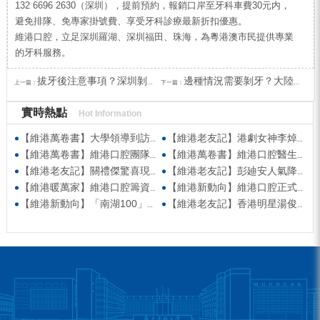
132 6696 2630（深圳），提前預約，報銷口岸至牙科車費30元内，
避免排隊、免專家掛號費、享受牙科診療最新折扣優惠。
維港口腔，立足深圳羅湖、深圳福田、珠海，為粵港澳市民提供專業
的牙科服務。
拔牙後注意事項？深圳剝牙價錢？
邊種情況需要剝牙？大陸剝牙好唔好？
上一篇：
下一篇：
實時熱點
Hot Information
【維港萬卷書】大學領導到訪維港口腔參觀交流 高度讚賞院感消毒與規範化管理
【維港老友記】港劇女神李焯寧現身維港口腔擔任一日店長，分享護牙心得
【維港萬卷書】維港口腔團隊走進香港書展 感受閱讀力量拓寬專業視野
【維港萬卷書】維港口腔醫生團隊受邀參與美國登士柏西諾德專題研討 聚焦無牙頜種植修復前沿策略
【維港老友記】關禮傑驚喜現身維港口腔出任明星一日CEO 即場演繹同分享經驗！
【維港老友記】彭廸安人氣降臨維港口腔任明星一日店長 勁歌熱舞快閃表演點燃全場！
【維港暖萬家】維港口腔籌資捐款援助廣西洪澇災區 攜手香港廣西南寧同鄉會共獻愛心
【維港新動向】維港口腔正式獲聘為「羅湖區社會醫療機構行業協會監事單位」
【維港新動向】「南湖100」品牌發佈會 維港口腔獲評「突出貢獻企業」殊榮
【維港老友記】香港明星湯俊明驚喜現身維港口腔 擔任明星一日店長！