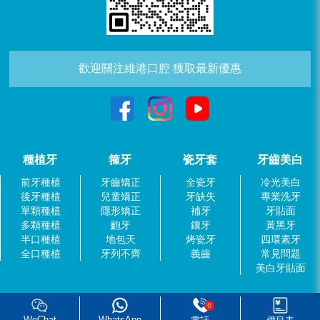
歡迎關注維港口腔 獲取最新優惠
種植牙
箍牙
瓷牙套
牙齒美白
前牙種植
牙齒矯正
全瓷牙
冷光美白
後牙種植
兒童矯正
牙缺失
專業洗牙
單顆種植
隱形矯正
補牙
牙貼面
多顆種植
齙牙
鑲牙
黃黑牙
半口種植
地包天
烤瓷牙
四環素牙
全口種植
牙列不齊
義齒
常見問題
美白牙貼面
6
WeChat
WhatsApp