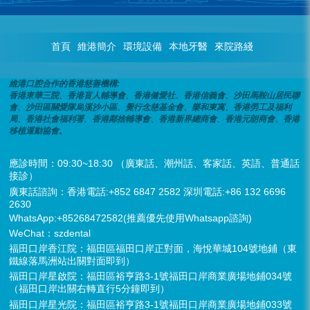
首頁
維港簡介
環境設備
本地牙醫
來院路綫
維港口腔合作的香港慈善機構:
香港東華三院、香港盲人輔導會、香港健愛社、香港信義會、沙田馬鞍山居民聯
會、沙田區關愛隊烏溪沙小區、覺行念慈基金會、樂和東寓、香港勞工及福利
局、香港社會福利署、香港鄰捨輔導會、香港新界總商會、香港元朗商會、香港
移植運動協會。
應診時間：09:30~18:30 （廣東話、潮州話、客家話、英語、普通話
接診）
廣東話諮詢：香港電話:+852 6847 2582 深圳電話:+86 132 6696
2630
WhatsApp:+85268472582(推薦優先使用Whatsapp諮詢)
WeChat：szdental
福田口岸香江院：福田區福田口岸正對面，海悅華城104號地鋪（東
鐵線落馬洲站出關對面即到）
福田口岸星啟院：福田區裕亨路3-1號福田口岸商業廣場地鋪034號
（福田口岸出關右轉直行5分鐘即到）
福田口岸星光院：福田區裕亨路3-1號福田口岸商業廣場地鋪033號