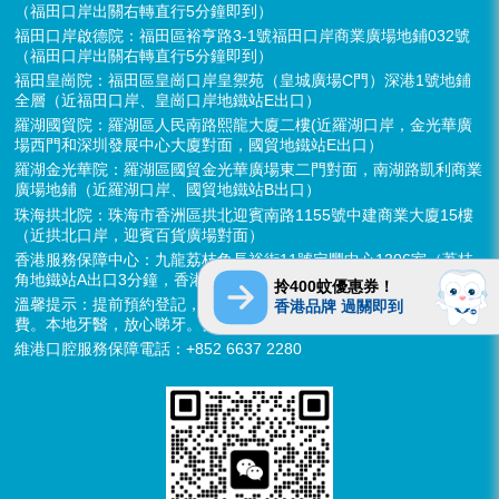
（福田口岸出關右轉直行5分鐘即到）
福田口岸啟德院：福田區裕亨路3-1號福田口岸商業廣場地鋪032號
（福田口岸出關右轉直行5分鐘即到）
福田皇崗院：福田區皇崗口岸皇禦苑（皇城廣場C門）深港1號地鋪
全層（近福田口岸、皇崗口岸地鐵站E出口）
羅湖國貿院：羅湖區人民南路熙龍大廈二樓(近羅湖口岸，金光華廣
場西門和深圳發展中心大廈對面，國貿地鐵站E出口）
羅湖金光華院：羅湖區國貿金光華廣場東二門對面，南湖路凱利商業
廣場地鋪（近羅湖口岸、國貿地鐵站B出口）
珠海拱北院：珠海市香洲區拱北迎賓南路1155號中建商業大廈15樓
（近拱北口岸，迎賓百貨廣場對面）
香港服務保障中心：九龍荔枝角長裕街11號定豐中心1306室（荔枝
角地鐵站A出口3分鐘，香港辦公室暫不應診，提供網絡諮詢）
拎400蚊優惠券！
溫馨提示：提前預約登記，X-ray、CT院內檢查免費，3D數字掃描免
香港品牌 過關即到
費。本地牙醫，放心睇牙。另有速遞代收存放服務。
維港口腔服務保障電話：+852 6637 2280