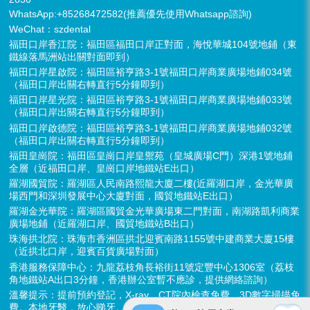
WhatsApp:+85268472582(推薦優先使用Whatsapp諮詢)
WeChat：szdental
福田口岸香江院：福田區福田口岸正對面，海悅華城104號地鋪（東
鐵線落馬洲站出關對面即到）
福田口岸星啟院：福田區裕亨路3-1號福田口岸商業廣場地鋪034號
（福田口岸出關右轉直行5分鐘即到）
福田口岸星光院：福田區裕亨路3-1號福田口岸商業廣場地鋪033號
（福田口岸出關右轉直行5分鐘即到）
福田口岸啟德院：福田區裕亨路3-1號福田口岸商業廣場地鋪032號
（福田口岸出關右轉直行5分鐘即到）
福田皇崗院：福田區皇崗口岸皇禦苑（皇城廣場C門）深港1號地鋪
全層（近福田口岸、皇崗口岸地鐵站E出口）
羅湖國貿院：羅湖區人民南路熙龍大廈二樓(近羅湖口岸，金光華廣
場西門和深圳發展中心大廈對面，國貿地鐵站E出口）
羅湖金光華院：羅湖區國貿金光華廣場東二門對面，南湖路凱利商業
廣場地鋪（近羅湖口岸、國貿地鐵站B出口）
珠海拱北院：珠海市香洲區拱北迎賓南路1155號中建商業大廈15樓
（近拱北口岸，迎賓百貨廣場對面）
香港服務保障中心：九龍荔枝角長裕街11號定豐中心1306室（荔枝
角地鐵站A出口3分鐘，香港辦公室暫不應診，提供網絡諮詢）
溫馨提示：提前預約登記，X-ray、CT院內檢查免費，3D數字掃描免
費。本地牙醫，放心睇牙。另有速遞代收存放服務。