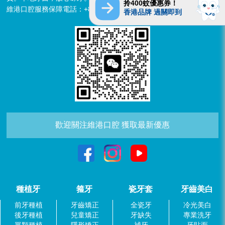
拎400蚊優惠券！
維港口腔服務保障電話：+852 6637 2280
香港品牌 過關即到
歡迎關注維港口腔 獲取最新優惠
種植牙
箍牙
瓷牙套
牙齒美白
前牙種植
牙齒矯正
全瓷牙
冷光美白
後牙種植
兒童矯正
牙缺失
專業洗牙
單顆種植
隱形矯正
補牙
牙貼面