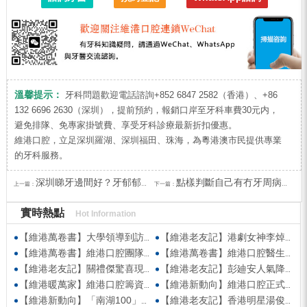
溫馨提示：
牙科問題歡迎電話諮詢+852 6847 2582（香港）、+86
132 6696 2630（深圳），提前預約，報銷口岸至牙科車費30元内，
避免排隊、免專家掛號費、享受牙科診療最新折扣優惠。
維港口腔，立足深圳羅湖、深圳福田、珠海，為粵港澳市民提供專業
的牙科服務。
深圳睇牙邊間好？牙郁郁點算？可以keep住隻牙嗎？
點樣判斷自己有冇牙周病？深圳牙周治療推介
上一篇：
下一篇：
實時熱點
Hot Information
【維港萬卷書】大學領導到訪維港口腔參觀交流 高度讚賞院感消毒與規範化管理
【維港老友記】港劇女神李焯寧現身維港口腔擔任一日店長，分享護牙心得
【維港萬卷書】維港口腔團隊走進香港書展 感受閱讀力量拓寬專業視野
【維港萬卷書】維港口腔醫生團隊受邀參與美國登士柏西諾德專題研討 聚焦無牙頜種植修復前沿策略
【維港老友記】關禮傑驚喜現身維港口腔出任明星一日CEO 即場演繹同分享經驗！
【維港老友記】彭廸安人氣降臨維港口腔任明星一日店長 勁歌熱舞快閃表演點燃全場！
【維港暖萬家】維港口腔籌資捐款援助廣西洪澇災區 攜手香港廣西南寧同鄉會共獻愛心
【維港新動向】維港口腔正式獲聘為「羅湖區社會醫療機構行業協會監事單位」
【維港新動向】「南湖100」品牌發佈會 維港口腔獲評「突出貢獻企業」殊榮
【維港老友記】香港明星湯俊明驚喜現身維港口腔 擔任明星一日店長！