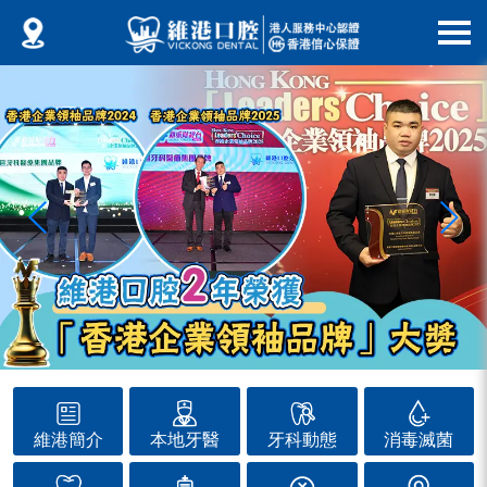
維港簡介
本地牙醫
牙科動態
消毒滅菌