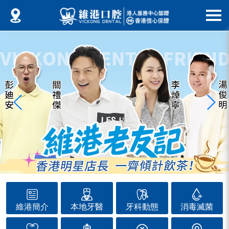
維港簡介
本地牙醫
牙科動態
消毒滅菌