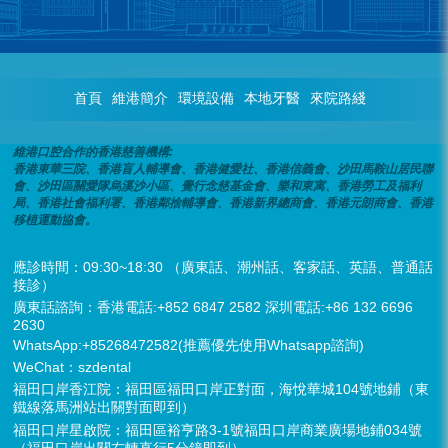
首頁
維港簡介
環境設備
本地牙醫
來院路綫
維港口腔合作的香港慈善機構:
香港東華三院、香港盲人輔導會、香港健愛社、香港信義會、沙田馬鞍山居民聯
會、沙田區關愛隊烏溪沙小區、覺行念慈基金會、樂和東寓、香港勞工及福利
局、香港社會福利署、香港鄰捨輔導會、香港新界總商會、香港元朗商會、香港
移植運動協會。
應診時間：09:30~18:30 （廣東話、潮州話、客家話、英語、普通話
接診）
廣東話諮詢：香港電話:+852 6847 2582 深圳電話:+86 132 6696
2630
WhatsApp:+85268472582(推薦優先使用Whatsapp諮詢)
WeChat：szdental
福田口岸香江院：福田區福田口岸正對面，海悅華城104號地鋪（東
鐵線落馬洲站出關對面即到）
福田口岸星啟院：福田區裕亨路3-1號福田口岸商業廣場地鋪034號
（福田口岸出關右轉直行5分鐘即到）