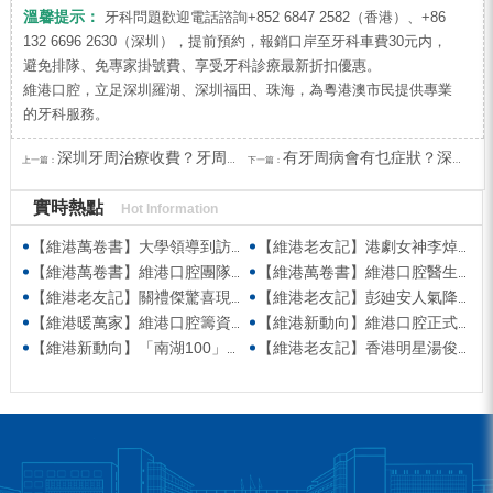
溫馨提示：
牙科問題歡迎電話諮詢+852 6847 2582（香港）、+86
132 6696 2630（深圳），提前預約，報銷口岸至牙科車費30元内，
避免排隊、免專家掛號費、享受牙科診療最新折扣優惠。
維港口腔，立足深圳羅湖、深圳福田、珠海，為粵港澳市民提供專業
的牙科服務。
深圳牙周治療收費？牙周治療係點治療？
有牙周病會有乜症狀？深圳牙周治療幾錢？
上一篇：
下一篇：
實時熱點
Hot Information
【維港萬卷書】大學領導到訪維港口腔參觀交流 高度讚賞院感消毒與規範化管理
【維港老友記】港劇女神李焯寧現身維港口腔擔任一日店長，分享護牙心得
【維港萬卷書】維港口腔團隊走進香港書展 感受閱讀力量拓寬專業視野
【維港萬卷書】維港口腔醫生團隊受邀參與美國登士柏西諾德專題研討 聚焦無牙頜種植修復前沿策略
【維港老友記】關禮傑驚喜現身維港口腔出任明星一日CEO 即場演繹同分享經驗！
【維港老友記】彭廸安人氣降臨維港口腔任明星一日店長 勁歌熱舞快閃表演點燃全場！
【維港暖萬家】維港口腔籌資捐款援助廣西洪澇災區 攜手香港廣西南寧同鄉會共獻愛心
【維港新動向】維港口腔正式獲聘為「羅湖區社會醫療機構行業協會監事單位」
【維港新動向】「南湖100」品牌發佈會 維港口腔獲評「突出貢獻企業」殊榮
【維港老友記】香港明星湯俊明驚喜現身維港口腔 擔任明星一日店長！