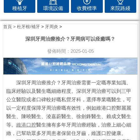
種植牙
環境設備
收費標準
來院路綫
首頁 >
杜牙根/補牙
>
牙周炎
>
深圳牙周治療推介？牙周病可以痊癒嗎？
發佈時間：2025-01-05
深圳牙周治療推介？牙周治療需要一定嘅專業知識、
臨床經驗以及醫生嘅細緻程度。深圳牙周治療可以到三甲
公立醫院或者口碑較好嘅私營牙科，選擇專業嘅醫生，可
以一定程度保障牙周治療嘅有效性，例如維港口腔鄭麗麗
醫生、陳曉醫生、淩嘉蔚醫生、徐劍鋒醫生、賴成文醫生
等。
維港口腔
醫生擁有多年牙周治療經驗，治療上細心細
緻，已幫助眾多牙周患者保留住牙齒，維護口腔健康。