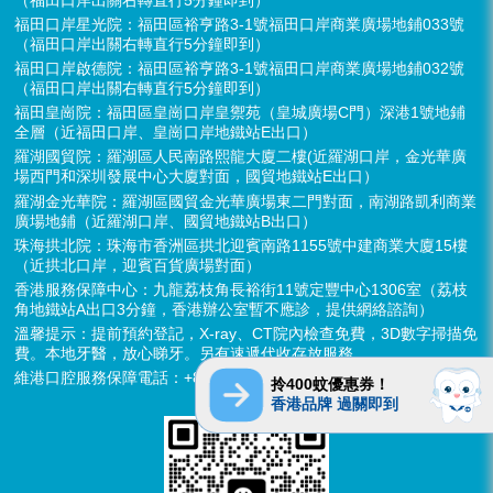
福田口岸星光院：福田區裕亨路3-1號福田口岸商業廣場地鋪033號
（福田口岸出關右轉直行5分鐘即到）
福田口岸啟德院：福田區裕亨路3-1號福田口岸商業廣場地鋪032號
（福田口岸出關右轉直行5分鐘即到）
福田皇崗院：福田區皇崗口岸皇禦苑（皇城廣場C門）深港1號地鋪
全層（近福田口岸、皇崗口岸地鐵站E出口）
羅湖國貿院：羅湖區人民南路熙龍大廈二樓(近羅湖口岸，金光華廣
場西門和深圳發展中心大廈對面，國貿地鐵站E出口）
羅湖金光華院：羅湖區國貿金光華廣場東二門對面，南湖路凱利商業
廣場地鋪（近羅湖口岸、國貿地鐵站B出口）
珠海拱北院：珠海市香洲區拱北迎賓南路1155號中建商業大廈15樓
（近拱北口岸，迎賓百貨廣場對面）
香港服務保障中心：九龍荔枝角長裕街11號定豐中心1306室（荔枝
角地鐵站A出口3分鐘，香港辦公室暫不應診，提供網絡諮詢）
溫馨提示：提前預約登記，X-ray、CT院內檢查免費，3D數字掃描免
費。本地牙醫，放心睇牙。另有速遞代收存放服務。
維港口腔服務保障電話：+852 6637 2280
拎400蚊優惠券！
香港品牌 過關即到