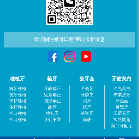
歡迎關注維港口腔 獲取最新優惠
種植牙
箍牙
瓷牙套
牙齒美白
前牙種植
牙齒矯正
全瓷牙
冷光美白
後牙種植
兒童矯正
牙缺失
專業洗牙
單顆種植
隱形矯正
補牙
牙貼面
多顆種植
齙牙
鑲牙
黃黑牙
半口種植
地包天
烤瓷牙
四環素牙
全口種植
牙列不齊
義齒
常見問題
美白牙貼面