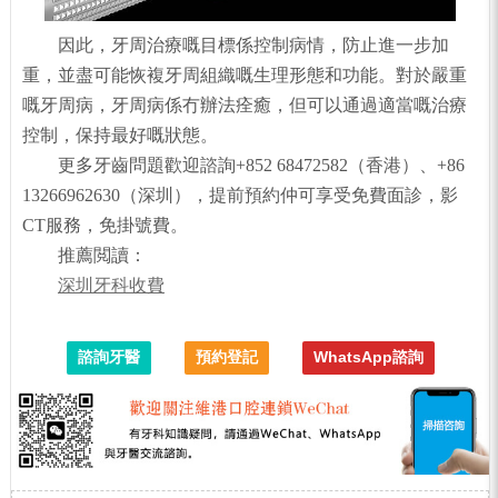
因此，牙周治療嘅目標係控制病情，防止進一步加
重，並盡可能恢複牙周組織嘅生理形態和功能。對於嚴重
嘅牙周病，牙周病係冇辦法痊癒，但可以通過適當嘅治療
控制，保持最好嘅狀態。
更多牙齒問題歡迎諮詢+852 68472582（香港）、+86
13266962630（深圳），提前預約仲可享受免費面診，影
CT服務，免掛號費。
推薦閲讀：
深圳牙科收費
諮詢牙醫
預約登記
WhatsApp諮詢