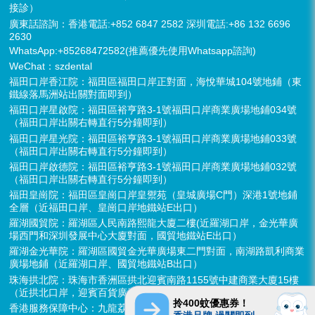
接診）
廣東話諮詢：香港電話:+852 6847 2582 深圳電話:+86 132 6696
2630
WhatsApp:+85268472582(推薦優先使用Whatsapp諮詢)
WeChat：szdental
福田口岸香江院：福田區福田口岸正對面，海悅華城104號地鋪（東
鐵線落馬洲站出關對面即到）
福田口岸星啟院：福田區裕亨路3-1號福田口岸商業廣場地鋪034號
（福田口岸出關右轉直行5分鐘即到）
福田口岸星光院：福田區裕亨路3-1號福田口岸商業廣場地鋪033號
（福田口岸出關右轉直行5分鐘即到）
福田口岸啟德院：福田區裕亨路3-1號福田口岸商業廣場地鋪032號
（福田口岸出關右轉直行5分鐘即到）
福田皇崗院：福田區皇崗口岸皇禦苑（皇城廣場C門）深港1號地鋪
全層（近福田口岸、皇崗口岸地鐵站E出口）
羅湖國貿院：羅湖區人民南路熙龍大廈二樓(近羅湖口岸，金光華廣
場西門和深圳發展中心大廈對面，國貿地鐵站E出口）
羅湖金光華院：羅湖區國貿金光華廣場東二門對面，南湖路凱利商業
廣場地鋪（近羅湖口岸、國貿地鐵站B出口）
珠海拱北院：珠海市香洲區拱北迎賓南路1155號中建商業大廈15樓
（近拱北口岸，迎賓百貨廣場對面）
拎400蚊優惠券！
香港服務保障中心：九龍荔枝角長裕街11號定豐中心1306室（荔枝