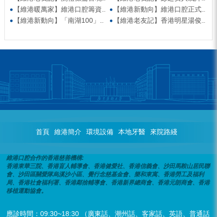
【維港暖萬家】維港口腔籌資捐款援助廣西洪澇災區 攜手香港廣西南寧同鄉會共獻愛心
【維港新動向】維港口腔正式獲聘為「羅湖區社會醫療機構行業協會監事單位」
【維港新動向】「南湖100」品牌發佈會 維港口腔獲評「突出貢獻企業」殊榮
【維港老友記】香港明星湯俊明驚喜現身維港口腔 擔任明星一日店長！
首頁
維港簡介
環境設備
本地牙醫
來院路綫
維港口腔合作的香港慈善機構:
香港東華三院、香港盲人輔導會、香港健愛社、香港信義會、沙田馬鞍山居民聯
會、沙田區關愛隊烏溪沙小區、覺行念慈基金會、樂和東寓、香港勞工及福利
局、香港社會福利署、香港鄰捨輔導會、香港新界總商會、香港元朗商會、香港
移植運動協會。
應診時間：09:30~18:30 （廣東話、潮州話、客家話、英語、普通話