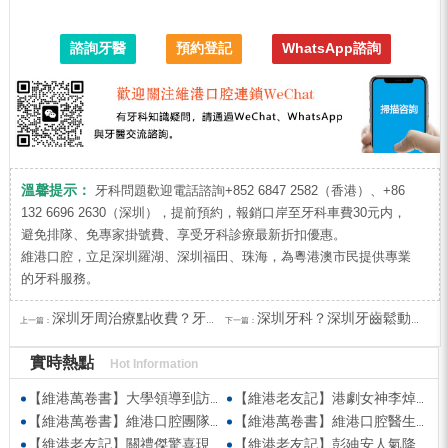
諮詢牙醫
預約登記
WhatsApp諮詢
溫馨提示：
牙科問題歡迎電話諮詢+852 6847 2582（香港）、+86
132 6696 2630（深圳），提前預約，報銷口岸至牙科車費30元内，
避免排隊、免專家掛號費、享受牙科診療最新折扣優惠。
維港口腔，立足深圳羅湖、深圳福田、珠海，為粵港澳市民提供專業
的牙科服務。
深圳牙周治療點收費？牙周病引起牙齒鬆動怎麼辦？
深圳牙科？深圳牙齒鬆動補救方法有哪些？
上一篇：
下一篇：
實時熱點
Hot Information
【維港萬卷書】大學領導到訪維港口腔參觀交流 高度讚賞院感消毒與規範化管理
【維港老友記】港劇女神李焯寧現身維港口腔擔任一日店長，分享護牙心得
【維港萬卷書】維港口腔團隊走進香港書展 感受閱讀力量拓寬專業視野
【維港萬卷書】維港口腔醫生團隊受邀參與美國登士柏西諾德專題研討 聚焦無牙頜種植修復前沿策略
【維港老友記】關禮傑驚喜現身維港口腔出任明星一日CEO 即場演繹同分享經驗！
【維港老友記】彭廸安人氣降臨維港口腔任明星一日店長 勁歌熱舞快閃表演點燃全場！