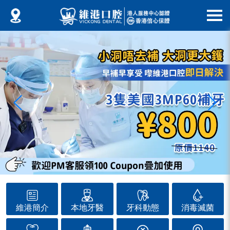
維港簡介
本地牙醫
牙科動態
消毒滅菌