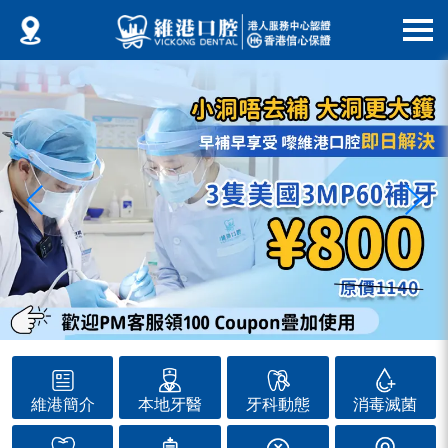
維港簡介
本地牙醫
牙科動態
消毒滅菌