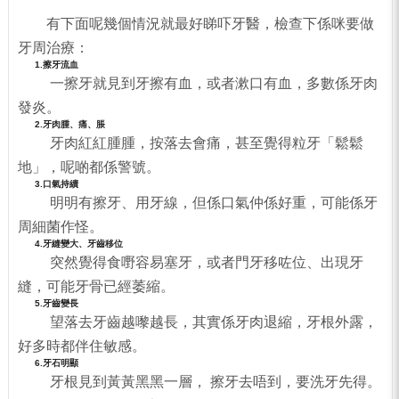
有下面呢幾個情況就最好睇吓牙醫，檢查下係咪要做
牙周治療：
1.擦牙流血
一擦牙就見到牙擦有血，或者漱口有血，多數係牙肉
發炎。
2.牙肉腫、痛、脹
牙肉紅紅腫腫，按落去會痛，甚至覺得粒牙「鬆鬆
地」，呢啲都係警號。
3.口氣持續
明明有擦牙、用牙線，但係口氣仲係好重，可能係牙
周細菌作怪。
4.牙縫變大、牙齒移位
突然覺得食嘢容易塞牙，或者門牙移咗位、出現牙
縫，可能牙骨已經萎縮。
5.牙齒變長
望落去牙齒越嚟越長，其實係牙肉退縮，牙根外露，
好多時都伴住敏感。
6.牙石明顯
牙根見到黃黃黑黑一層， 擦牙去唔到，要洗牙先得。