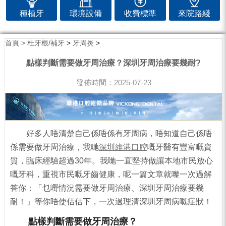
種植牙
環境設備
收費標準
來院路綫
首頁 >
杜牙根/補牙
>
牙周炎
>
點樣判斷需要做牙周治療？深圳牙周治療要幾耐?
發佈時間：2025-07-23
好多人唔清楚自己係唔係有牙周病，唔知道自己係唔
係需要做牙周治療，我哋
深圳維港口腔
嘅牙醫有豐富嘅資
質，臨床經驗超過30年。我哋一直堅持做讓本地市民放心
嘅牙科，重視市民嘅牙齒健康，呢一篇文章就嚟一次過解
答你：「乜嘢情況需要做牙周治療、深圳牙周治療要幾
耐！」等你唔使估估下，一次過理清深圳牙周病嘅症狀！
點樣判斷需要做牙周治療？