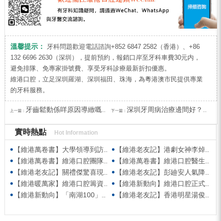
溫馨提示：
牙科問題歡迎電話諮詢+852 6847 2582（香港）、+86
132 6696 2630（深圳），提前預約，報銷口岸至牙科車費30元内，
避免排隊、免專家掛號費、享受牙科診療最新折扣優惠。
維港口腔，立足深圳羅湖、深圳福田、珠海，為粵港澳市民提供專業
的牙科服務。
牙齒鬆動係咩原因導緻嘅？深圳牙周病治療收費？
深圳牙周病治療邊間好？深圳牙周治療費用？
上一篇：
下一篇：
實時熱點
Hot Information
【維港萬卷書】大學領導到訪維港口腔參觀交流 高度讚賞院感消毒與規範化管理
【維港老友記】港劇女神李焯寧現身維港口腔擔任一日店長，分享護牙心得
【維港萬卷書】維港口腔團隊走進香港書展 感受閱讀力量拓寬專業視野
【維港萬卷書】維港口腔醫生團隊受邀參與美國登士柏西諾德專題研討 聚焦無牙頜種植修復前沿策略
【維港老友記】關禮傑驚喜現身維港口腔出任明星一日CEO 即場演繹同分享經驗！
【維港老友記】彭廸安人氣降臨維港口腔任明星一日店長 勁歌熱舞快閃表演點燃全場！
【維港暖萬家】維港口腔籌資捐款援助廣西洪澇災區 攜手香港廣西南寧同鄉會共獻愛心
【維港新動向】維港口腔正式獲聘為「羅湖區社會醫療機構行業協會監事單位」
【維港新動向】「南湖100」品牌發佈會 維港口腔獲評「突出貢獻企業」殊榮
【維港老友記】香港明星湯俊明驚喜現身維港口腔 擔任明星一日店長！