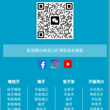
歡迎關注維港口腔 獲取最新優惠
種植牙
箍牙
瓷牙套
牙齒美白
前牙種植
牙齒矯正
全瓷牙
冷光美白
後牙種植
兒童矯正
牙缺失
專業洗牙
單顆種植
隱形矯正
補牙
牙貼面
多顆種植
齙牙
鑲牙
黃黑牙
半口種植
地包天
烤瓷牙
四環素牙