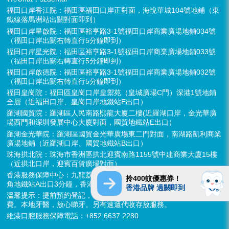
福田口岸香江院：福田區福田口岸正對面，海悅華城104號地鋪（東
鐵線落馬洲站出關對面即到）
福田口岸星啟院：福田區裕亨路3-1號福田口岸商業廣場地鋪034號
（福田口岸出關右轉直行5分鐘即到）
福田口岸星光院：福田區裕亨路3-1號福田口岸商業廣場地鋪033號
（福田口岸出關右轉直行5分鐘即到）
福田口岸啟德院：福田區裕亨路3-1號福田口岸商業廣場地鋪032號
（福田口岸出關右轉直行5分鐘即到）
福田皇崗院：福田區皇崗口岸皇禦苑（皇城廣場C門）深港1號地鋪
全層（近福田口岸、皇崗口岸地鐵站E出口）
羅湖國貿院：羅湖區人民南路熙龍大廈二樓(近羅湖口岸，金光華廣
場西門和深圳發展中心大廈對面，國貿地鐵站E出口）
羅湖金光華院：羅湖區國貿金光華廣場東二門對面，南湖路凱利商業
廣場地鋪（近羅湖口岸、國貿地鐵站B出口）
珠海拱北院：珠海市香洲區拱北迎賓南路1155號中建商業大廈15樓
（近拱北口岸，迎賓百貨廣場對面）
香港服務保障中心：九龍荔枝角長裕街11號定豐中心1306室（荔枝
拎400蚊優惠券！
角地鐵站A出口3分鐘，香港辦公室暫不應診，提供網絡諮詢）
香港品牌 過關即到
溫馨提示：提前預約登記，X-ray、CT院內檢查免費，3D數字掃描免
費。本地牙醫，放心睇牙。另有速遞代收存放服務。
維港口腔服務保障電話：+852 6637 2280