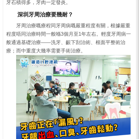
牙石積得多，牙肉一定發炎。
深圳牙周治療要幾耐？
牙周治療嘅療程同牙周病嘅嚴重程度有關，根據嚴重
程度唔同治療時間一般喺3個月至1年左右。輕度牙周病一
般通過基礎治療——洗牙、齦下刮治術、根面平整術治
療；而中重度大幾率需要手術治療。