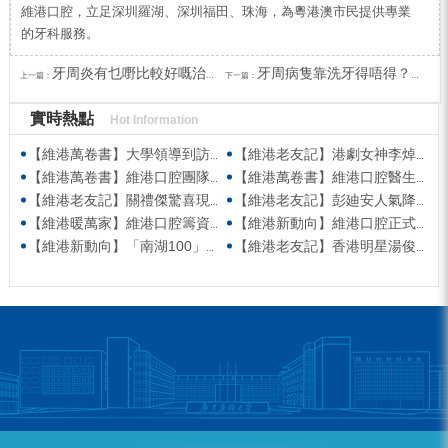
維港口腔，立足深圳羅湖、深圳福田、珠海，為粵港澳市民提供專業
的牙科服務。
牙周炎有乜嘢比較好嘅治療方法？深圳牙周治療收費？
牙周病隻靠洗牙得唔得？深圳牙周治療幾多錢？
上一篇：
下一篇：
實時熱點
Hot Information
【維港萬卷書】大學領導到訪維港口腔參觀交流 高度讚賞院感消毒與規範化管理
【維港老友記】港劇女神李焯寧現身維港口腔擔任一日店長，分享護牙心得
【維港萬卷書】維港口腔團隊走進香港書展 感受閱讀力量拓寬專業視野
【維港萬卷書】維港口腔醫生團隊受邀參與美國登士柏西諾德專題研討 聚焦無牙頜種植修復前沿策略
【維港老友記】關禮傑驚喜現身維港口腔出任明星一日CEO 即場演繹同分享經驗！
【維港老友記】彭廸安人氣降臨維港口腔任明星一日店長 勁歌熱舞快閃表演點燃全場！
【維港暖萬家】維港口腔籌資捐款援助廣西洪澇災區 攜手香港廣西南寧同鄉會共獻愛心
【維港新動向】維港口腔正式獲聘為「羅湖區社會醫療機構行業協會監事單位」
【維港新動向】「南湖100」品牌發佈會 維港口腔獲評「突出貢獻企業」殊榮
【維港老友記】香港明星湯俊明驚喜現身維港口腔 擔任明星一日店長！