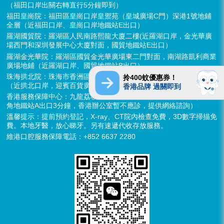
（福田口岸出關右轉直行5分鐘即到）
福田皇崗院：福田區皇崗口岸皇禦苑（皇城廣場C門）深港1號地鋪
全層（近福田口岸、皇崗口岸地鐵站E出口）
羅湖國貿院：羅湖區人民南路熙龍大廈二樓(近羅湖口岸，金光華廣
場西門和深圳發展中心大廈對面，國貿地鐵站E出口）
羅湖金光華院：羅湖區國貿金光華廣場東二門對面，南湖路凱利商業
廣場地鋪（近羅湖口岸、國貿地鐵站B出口）
珠海拱北院：珠海市香洲區拱北迎賓南路1155號中建商業大廈15樓
拎400蚊優惠券！
（近拱北口岸，迎賓百貨廣場對面）
香港品牌 過關即到
香港服務保障中心：九龍荔枝角長裕街11號定豐中心1306室（荔枝
角地鐵站A出口3分鐘，香港辦公室暫不應診，提供網絡諮詢）
溫馨提示：提前預約登記，X-ray、CT院內檢查免費，3D數字掃描免
費。本地牙醫，放心睇牙。另有速遞代收存放服務。
維港口腔服務保障電話：+852 6637 2280