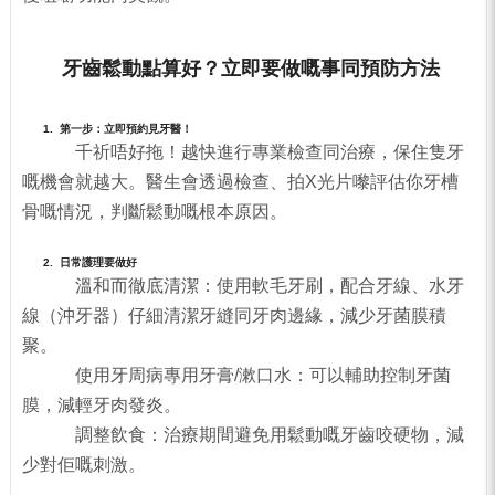
牙齒鬆動點算好？立即要做嘅事同預防方法
1. 第一步：立即預約見牙醫！
千祈唔好拖！越快進行專業檢查同治療，保住隻牙
嘅機會就越大。醫生會透過檢查、拍X光片嚟評估你牙槽
骨嘅情況，判斷鬆動嘅根本原因。
2. 日常護理要做好
溫和而徹底清潔：使用軟毛牙刷，配合牙線、水牙
線（沖牙器）仔細清潔牙縫同牙肉邊緣，減少牙菌膜積
聚。
使用牙周病專用牙膏/漱口水：可以輔助控制牙菌
膜，減輕牙肉發炎。
調整飲食：治療期間避免用鬆動嘅牙齒咬硬物，減
少對佢嘅刺激。