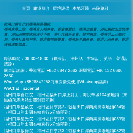
首頁
維港簡介
環境設備
本地牙醫
來院路綫
維港口腔合作的香港慈善機構:
香港東華三院、香港盲人輔導會、香港健愛社、香港信義會、沙田馬鞍山居民聯
會、沙田區關愛隊烏溪沙小區、覺行念慈基金會、樂和東寓、香港勞工及福利
局、香港社會福利署、香港鄰捨輔導會、香港新界總商會、香港元朗商會、香港
移植運動協會。
應診時間：09:30~18:30 （廣東話、潮州話、客家話、英語、普通話
接診）
廣東話諮詢：香港電話:+852 6847 2582 深圳電話:+86 132 6696
2630
WhatsApp:+85268472582(推薦優先使用Whatsapp諮詢)
WeChat：szdental
福田口岸香江院：福田區福田口岸正對面，海悅華城104號地鋪（東
鐵線落馬洲站出關對面即到）
福田口岸星啟院：福田區裕亨路3-1號福田口岸商業廣場地鋪034號
（福田口岸出關右轉直行5分鐘即到）
福田口岸星光院：福田區裕亨路3-1號福田口岸商業廣場地鋪033號
（福田口岸出關右轉直行5分鐘即到）
福田口岸啟德院：福田區裕亨路3-1號福田口岸商業廣場地鋪032號