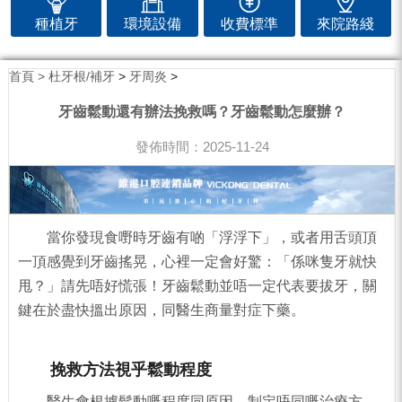
種植牙
環境設備
收費標準
來院路綫
首頁 >
杜牙根/補牙
>
牙周炎
>
牙齒鬆動還有辦法挽救嗎？牙齒鬆動怎麼辦？
發佈時間：2025-11-24
當你發現食嘢時牙齒有啲「浮浮下」，或者用舌頭頂
一頂感覺到牙齒搖晃，心裡一定會好驚：「係咪隻牙就快
甩？」請先唔好慌張！牙齒鬆動並唔一定代表要拔牙，關
鍵在於盡快搵出原因，同醫生商量對症下藥。
挽救方法視乎鬆動程度
醫生會根據鬆動嘅程度同原因，制定唔同嘅治療方