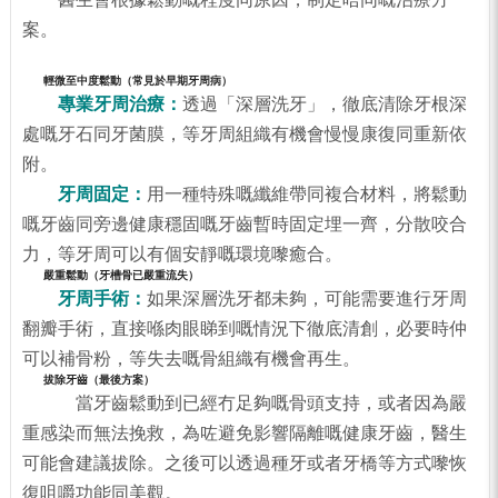
案。
輕微至中度鬆動（常見於早期牙周病）
專業牙周治療：
透過「深層洗牙」，徹底清除牙根深
處嘅牙石同牙菌膜，等牙周組織有機會慢慢康復同重新依
附。
牙周固定：
用一種特殊嘅纖維帶同複合材料，將鬆動
嘅牙齒同旁邊健康穩固嘅牙齒暫時固定埋一齊，分散咬合
力，等牙周可以有個安靜嘅環境嚟癒合。
嚴重鬆動（牙槽骨已嚴重流失）
牙周手術：
如果深層洗牙都未夠，可能需要進行牙周
翻瓣手術，直接喺肉眼睇到嘅情況下徹底清創，必要時仲
可以補骨粉，等失去嘅骨組織有機會再生。
拔除牙齒（最後方案）
當牙齒鬆動到已經冇足夠嘅骨頭支持，或者因為嚴
重感染而無法挽救，為咗避免影響隔離嘅健康牙齒，醫生
可能會建議拔除。之後可以透過種牙或者牙橋等方式嚟恢
復咀嚼功能同美觀。