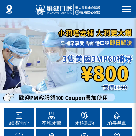
維港簡介
本地牙醫
牙科動態
消毒滅菌