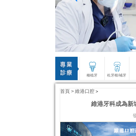
種植牙
杜牙根/補牙
首頁 >
維港口腔
>
維港牙科成為新城
發