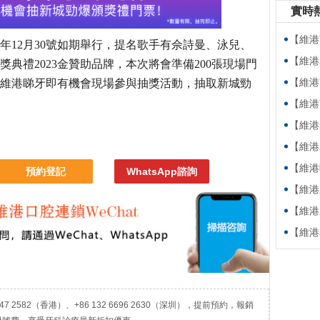
實時
【維港萬卷
3年12月30號如期舉行，提名歌手有佘詩曼、泳兒、
【維港老友
獎典禮2023金贊助品牌，本次將會準備200張現場門
【維港萬卷
維港睇牙即有機會現場參與抽獎活動，抽取新城勁
【維港萬卷書】
【維港老友記
【維港老友記
【維港暖萬家
預約登記
WhatsApp諮詢
【維港新動
【維港新動
【維港老友
7 2582（香港）、+86 132 6696 2630（深圳），提前預約，報銷