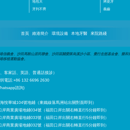
地包天
烤瓷牙
牙列不齊
義齒
首頁
維港簡介
環境設備
本地牙醫
來院路綫
港信義會、沙田馬鞍山居民聯會、沙田區關愛隊烏溪沙小區、覺行念慈基金會、樂和
港移植運動協會。
潮州話、客家話、英語、普通話接診）
話:+86 132 6696 2630
hatsapp諮詢)
海悅華城104號地鋪（東鐵線落馬洲站出關對面即到）
口岸商業廣場地鋪034號（福田口岸出關右轉直行5分鐘即到）
口岸商業廣場地鋪033號（福田口岸出關右轉直行5分鐘即到）
口岸商業廣場地鋪032號（福田口岸出關右轉直行5分鐘即到）