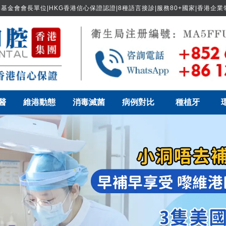
基金會會長單位|HKG香港信心保證認證|8種語言接診|服務80+國家|香港企
醫
維港動態
消毒滅菌
病例對比
種植牙