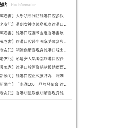
熱點
Hot Information
書】大學領導到訪維港口腔參觀交流 高度讚賞院感消毒與規範化管理
記】港劇女神李焯寧現身維港口腔擔任一日店長，分享護牙心得
書】維港口腔團隊走進香港書展 感受閱讀力量拓寬專業視野
維港口腔醫生團隊受邀參與美國登士柏西諾德專題研討 聚焦無牙頜種植修復前沿策略
】關禮傑驚喜現身維港口腔出任明星一日CEO 即場演繹同分享經驗！
】彭廸安人氣降臨維港口腔任明星一日店長 勁歌熱舞快閃表演點燃全場！
】維港口腔籌資捐款援助廣西洪澇災區 攜手香港廣西南寧同鄉會共獻愛心
向】維港口腔正式獲聘為「羅湖區社會醫療機構行業協會監事單位」
向】「南湖100」品牌發佈會 維港口腔獲評「突出貢獻企業」殊榮
記】香港明星湯俊明驚喜現身維港口腔 擔任明星一日店長！