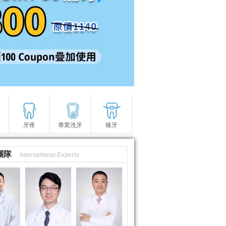
牙疼
專業洗牙
箍牙
團隊
International Experts