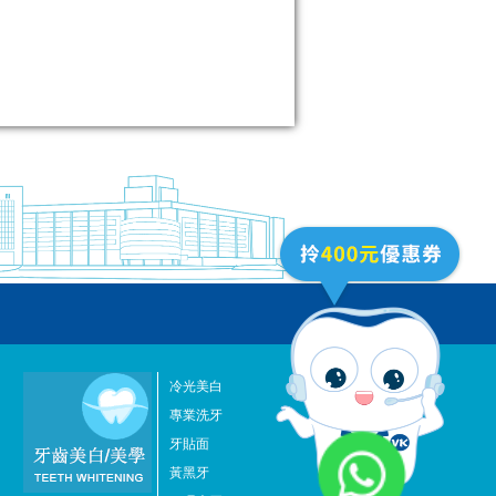
冷光美白
專業洗牙
牙貼面
黃黑牙