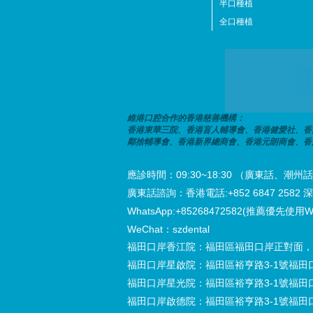
半口種植
全口種植
維港口腔合作的香港慈善機構：
香港東華三院、香港盲人輔導會、香港健愛社、香
鄰捨輔導會、香港新界總商會、香港元朗商會、香
應診時間：09:30~18:30 （廣東話、
廣東話諮詢：香港電話:+852 6847 2582 深圳電
WhatsApp:+85268472582(推薦優先使用W
WeChat：szdental
福田口岸香江院：福田區福田口岸正對面，
福田口岸星啟院：福田區裕亨路3-1號福田
福田口岸星光院：福田區裕亨路3-1號福田
福田口岸啟德院：福田區裕亨路3-1號福田