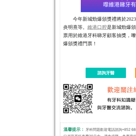
今年新城勁爆頒獎禮將於202
炎明熹等。
維港口腔
是新城勁爆頒
票用於維港牙科睇牙顧客抽獎，嚟
爆頒獎禮門票！
諮詢牙醫
溫馨提示：
牙科問題歡迎電話諮詢+852 684