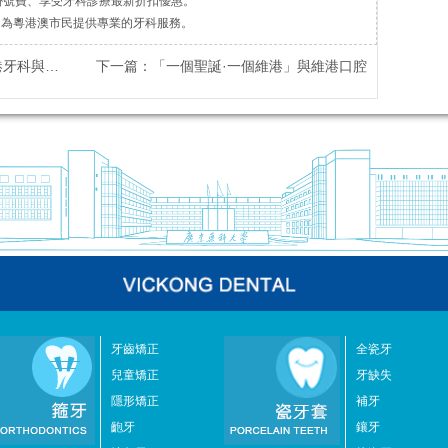
掛號費、享受牙科診療最新折扣優惠。
，為粵港澳市民提供專業的牙科服務。
共慶聖誕！
下一篇：
「一個聖誕·一個維港」與維港口腔
牙齒矯正
全瓷牙
兒童矯正
牙缺失
隱形矯正
補牙
齙牙
鑲牙