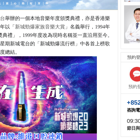
台
舉辦的一個本地音樂年度頒獎典禮，亦是香港樂
2年以「
新城勁爆家族音樂大賞
」名義舉行，1994年
獎典禮」，1999年度改為現時名稱並一直沿用至今。
星期新城電台的「
新城勁爆流行榜
」中各首上榜歌
度總結。
預約
預約
+852
咨詢電
09:3
節日與