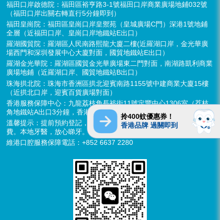
福田口岸啟德院：福田區裕亨路3-1號福田口岸商業廣場地鋪032號
（福田口岸出關右轉直行5分鐘即到）
福田皇崗院：福田區皇崗口岸皇禦苑（皇城廣場C門）深港1號地鋪
全層（近福田口岸、皇崗口岸地鐵站E出口）
羅湖國貿院：羅湖區人民南路熙龍大廈二樓(近羅湖口岸，金光華廣
場西門和深圳發展中心大廈對面，國貿地鐵站E出口）
羅湖金光華院：羅湖區國貿金光華廣場東二門對面，南湖路凱利商業
廣場地鋪（近羅湖口岸、國貿地鐵站B出口）
珠海拱北院：珠海市香洲區拱北迎賓南路1155號中建商業大廈15樓
（近拱北口岸，迎賓百貨廣場對面）
香港服務保障中心：九龍荔枝角長裕街11號定豐中心1306室（荔枝
角地鐵站A出口3分鐘，香港辦公室暫不應診，提供網絡諮詢）
拎400蚊優惠券！
溫馨提示：提前預約登記，X-ray、CT院內檢查免費，3D數字掃描免
香港品牌 過關即到
費。本地牙醫，放心睇牙。另有速遞代收存放服務。
維港口腔服務保障電話：+852 6637 2280