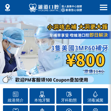
維港簡介
本地牙醫
牙科動態
消毒滅菌