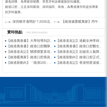
避免排隊、免專家掛號費、享受牙科診療最新折扣優惠。
維港口腔，立足深圳羅湖、深圳福田、珠海，為粵港澳市民提供專業
的牙科服務。
深圳睇牙邊間好？2026北上深圳牙科推介
【維港健愛暖萬家】丙午馬年送暖行動，為紅磡基層居民送物資同祝福
上一篇：
下一篇：
實時熱點
Hot Information
【維港萬卷書】大學領導到訪維港口腔參觀交流 高度讚賞院感消毒與規範化管理
【維港老友記】港劇女神李焯寧現身維港口腔擔任一日店長，分享護牙心得
【維港萬卷書】維港口腔團隊走進香港書展 感受閱讀力量拓寬專業視野
【維港萬卷書】維港口腔醫生團隊受邀參與美國登士柏西諾德專題研討 聚焦無牙頜種植修復前沿策略
【維港老友記】關禮傑驚喜現身維港口腔出任明星一日CEO 即場演繹同分享經驗！
【維港老友記】彭廸安人氣降臨維港口腔任明星一日店長 勁歌熱舞快閃表演點燃全場！
【維港暖萬家】維港口腔籌資捐款援助廣西洪澇災區 攜手香港廣西南寧同鄉會共獻愛心
【維港新動向】維港口腔正式獲聘為「羅湖區社會醫療機構行業協會監事單位」
【維港新動向】「南湖100」品牌發佈會 維港口腔獲評「突出貢獻企業」殊榮
【維港老友記】香港明星湯俊明驚喜現身維港口腔 擔任明星一日店長！