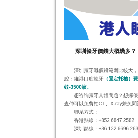
深圳箍牙價錢大概幾多？
深圳箍牙嘅價錢範圍比較大，
腔：維港口腔箍牙
（固定托槽）費用
蚊-3500蚊。
想咨詢箍牙具體問題？想攞優
查仲可以免費拍CT、X-ray兼免
聯系方式：
香港熱線：+852 6847 2582
深圳熱線：+86 132 6696 26