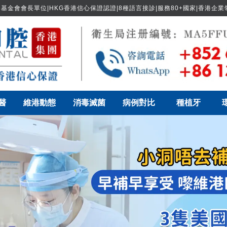
基金會會長單位|HKG香港信心保證認證|8種語言接診|服務80+國家|香港企
醫
維港動態
消毒滅菌
病例對比
種植牙