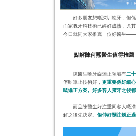
好多朋友想喺深圳箍牙，但係
而家嘅牙科技術已經好成熟，尤其
今日就同大家推薦一位好醫生—
點解陳何熙醫生值得推薦
陳醫生喺牙齒矯正領域有
二十
佢唔單止技術好，
更重要係好細心
嘅矯正方案。好多客人箍牙之後都
而且陳醫生好注重同客人嘅溝
解之後先決定。
佢仲好關注矯正過