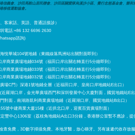
港信義會、沙田馬鞍山居民聯會、沙田區關愛隊烏溪沙小區、覺行念慈基金會、樂和
港移植運動協會。
潮州話、客家話、英語、普通話接診）
話:+86 132 6696 2630
hatsapp諮詢)
海悅華城104號地鋪（東鐵線落馬洲站出關對面即到）
口岸商業廣場地鋪034號（福田口岸出關右轉直行5分鐘即到）
口岸商業廣場地鋪033號（福田口岸出關右轉直行5分鐘即到）
口岸商業廣場地鋪032號（福田口岸出關右轉直行5分鐘即到）
廣場C門）深港1號地鋪全層（近福田口岸、皇崗口岸地鐵站E出口）
(近羅湖口岸，金光華廣場西門和深圳發展中心大廈對面，國貿地鐵站E
門對面，南湖路凱利商業廣場地鋪（近羅湖口岸、國貿地鐵站B出口）
55號中建商業大廈15樓（近拱北口岸，迎賓百貨廣場對面）
定豐中心1306室（荔枝角地鐵站A出口3分鐘，香港辦公室暫不應診，提
院內檢查免費，3D數字掃描免費。本地牙醫，放心睇牙。另有速遞代收存放