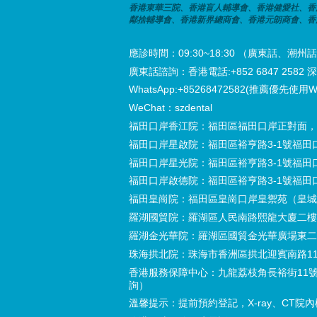
香港東華三院、香港盲人輔導會、香港健愛社、香
鄰捨輔導會、香港新界總商會、香港元朗商會、香
應診時間：09:30~18:30 （廣東話、
廣東話諮詢：香港電話:+852 6847 2582 深圳電
WhatsApp:+85268472582(推薦優先使用W
WeChat：szdental
福田口岸香江院：福田區福田口岸正對面，
福田口岸星啟院：福田區裕亨路3-1號福田
福田口岸星光院：福田區裕亨路3-1號福田
福田口岸啟德院：福田區裕亨路3-1號福田
福田皇崗院：福田區皇崗口岸皇禦苑（皇城
羅湖國貿院：羅湖區人民南路熙龍大廈二樓
羅湖金光華院：羅湖區國貿金光華廣場東二
珠海拱北院：珠海市香洲區拱北迎賓南路11
香港服務保障中心：九龍荔枝角長裕街11號
詢）
溫馨提示：提前預約登記，X-ray、CT