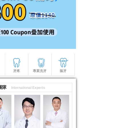
牙疼
專業洗牙
箍牙
團隊
International Experts