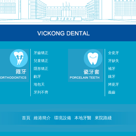
牙齒矯正
全瓷牙
兒童矯正
牙缺失
隱形矯正
補牙
齙牙
鑲牙
地包天
烤瓷牙
牙列不齊
義齒
首頁
維港簡介
環境設備
本地牙醫
來院路綫