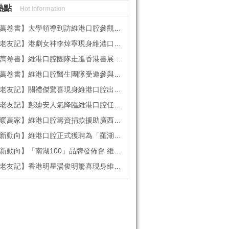
熱點
Hot Information
書】大學領導到訪維港口腔參觀交流 高度讚賞院感消毒與規範化管理
記】港劇女神李焯寧現身維港口腔擔任一日店長，分享護牙心得
書】維港口腔團隊走進香港書展 感受閱讀力量拓寬專業視野
維港口腔醫生團隊受邀參與美國登士柏西諾德專題研討 聚焦無牙頜種植修復前沿策略
】關禮傑驚喜現身維港口腔出任明星一日CEO 即場演繹同分享經驗！
】彭廸安人氣降臨維港口腔任明星一日店長 勁歌熱舞快閃表演點燃全場！
】維港口腔籌資捐款援助廣西洪澇災區 攜手香港廣西南寧同鄉會共獻愛心
向】維港口腔正式獲聘為「羅湖區社會醫療機構行業協會監事單位」
向】「南湖100」品牌發佈會 維港口腔獲評「突出貢獻企業」殊榮
記】香港明星湯俊明驚喜現身維港口腔 擔任明星一日店長！