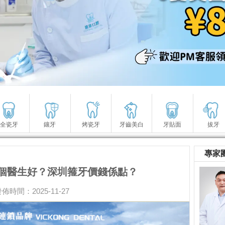
全瓷牙
鑲牙
烤瓷牙
牙齒美白
牙貼面
拔牙
專家
個醫生好？深圳箍牙價錢係點？
佈時間：2025-11-27