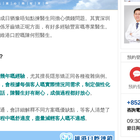
成日猶豫唔知點揀醫生同擔心價錢問題。其實深圳
係牙齒矯正呢方面，有好多經驗豐富嘅專業醫生。
—維港口腔嘅陳何熙醫生。
？
預約
幾年嘅經驗
，尤其擅長隱形矯正同各種複雜病例。
，會根據每個客人嘅實際情況同需求，制定個性化
預約
話，陳醫生好有耐心，成個過程都好放心
。
+852
通，會詳細解釋不同方案嘅優缺點，等客人清楚了
咨詢電
程中嘅舒適度，盡量減輕客人嘅不適感
。
09:3
節日與