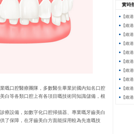
實時
【維港萬卷
【維港老友
【維港萬卷
【維港萬卷書】
【維港老友記
【維港老友記
【維港暖萬家
【維港新動
業嘅口腔醫療團隊，多數醫生畢業於國內知名口腔
【維港新動
美白等各類口腔上有各項目嘅技術同知識儲備，根
【維港老友
診療設備，如數字化口腔掃描器、專業嘅牙齒美白
供了保障，在牙齒美白方面能採用較為先進嘅技