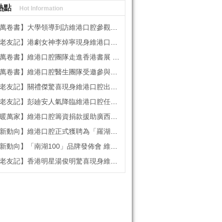
熱點
Hot Information
書】大學領導到訪維港口腔參觀交流 高度讚賞院感消毒與規範化管理
記】港劇女神李焯寧現身維港口腔擔任一日店長，分享護牙心得
書】維港口腔團隊走進香港書展 感受閱讀力量拓寬專業視野
維港口腔醫生團隊受邀參與美國登士柏西諾德專題研討 聚焦無牙頜種植修復前沿策略
】關禮傑驚喜現身維港口腔出任明星一日CEO 即場演繹同分享經驗！
】彭廸安人氣降臨維港口腔任明星一日店長 勁歌熱舞快閃表演點燃全場！
】維港口腔籌資捐款援助廣西洪澇災區 攜手香港廣西南寧同鄉會共獻愛心
向】維港口腔正式獲聘為「羅湖區社會醫療機構行業協會監事單位」
向】「南湖100」品牌發佈會 維港口腔獲評「突出貢獻企業」殊榮
記】香港明星湯俊明驚喜現身維港口腔 擔任明星一日店長！