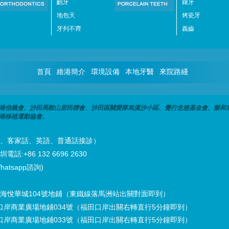
齙牙
鑲牙
地包天
烤瓷牙
牙列不齊
義齒
首頁
維港簡介
環境設備
本地牙醫
來院路綫
港信義會、沙田馬鞍山居民聯會、沙田區關愛隊烏溪沙小區、覺行念慈基金會、樂和
港移植運動協會。
潮州話、客家話、英語、普通話接診）
話:+86 132 6696 2630
hatsapp諮詢)
海悅華城104號地鋪（東鐵線落馬洲站出關對面即到）
口岸商業廣場地鋪034號（福田口岸出關右轉直行5分鐘即到）
口岸商業廣場地鋪033號（福田口岸出關右轉直行5分鐘即到）