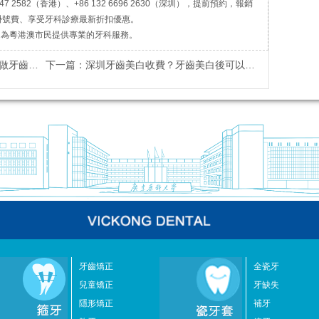
7 2582（香港）、+86 132 6696 2630（深圳），提前預約，報銷
掛號費、享受牙科診療最新折扣優惠。
，為粵港澳市民提供專業的牙科服務。
技術點樣？
下一篇：
深圳牙齒美白收費？牙齒美白後可以喝可樂嗎？
牙齒矯正
全瓷牙
兒童矯正
牙缺失
隱形矯正
補牙