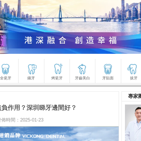
全瓷牙
鑲牙
烤瓷牙
牙齒美白
牙貼面
拔牙
專家
無負作用？深圳睇牙邊間好？
佈時間：2025-01-23