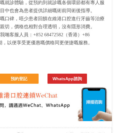
嘅就診體驗，從預約到就診嘅各個環節都有專人服
目中也會為患者提供詳細嘅術前同術後指導。
嘅口碑，唔少患者回饋在維港口腔進行牙齒等治療
親切，價格也相對合理透明，沒有隱形消費。
服人員：+852 68472582（香港）+86
預約檔期，以便享受更優惠嘅價格同更便捷嘅服務。
預約登記
WhatsApp諮詢