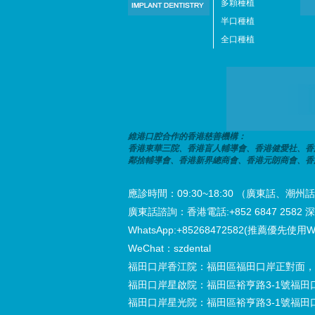
多顆種植
半口種植
全口種植
維港口腔合作的香港慈善機構：
香港東華三院、香港盲人輔導會、香港健愛社、香
鄰捨輔導會、香港新界總商會、香港元朗商會、香
應診時間：09:30~18:30 （廣東話、
廣東話諮詢：香港電話:+852 6847 2582 深圳電
WhatsApp:+85268472582(推薦優先使用W
WeChat：szdental
福田口岸香江院：福田區福田口岸正對面，
福田口岸星啟院：福田區裕亨路3-1號福田
福田口岸星光院：福田區裕亨路3-1號福田