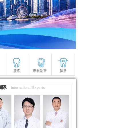
牙疼
專業洗牙
箍牙
團隊
International Experts