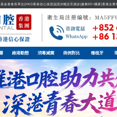
基金會會長單位|HKG香港信心保證認證|8種語言接診|服務80+國家|香港企
醫
維港動態
消毒滅菌
病例對比
種植牙