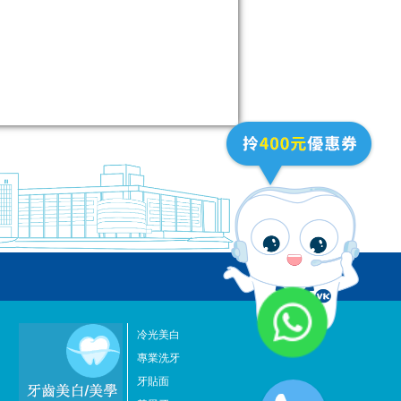
冷光美白
專業洗牙
牙貼面