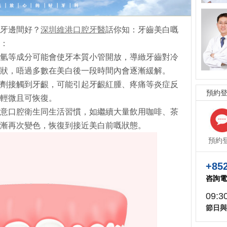
牙邊間好？
深圳維港口腔牙醫
話你知：牙齒美白嘅
：
氫等成分可能會使牙本質小管開放，導緻牙齒對冷
狀，唔過多數在美白後一段時間內會逐漸緩解。
劑接觸到牙齦，可能引起牙齦紅腫、疼痛等炎症反
預約
較輕微且可恢復。
意口腔衛生同生活習慣，如繼續大量飲用咖啡、茶
漸再次變色，恢復到接近美白前嘅狀態。
預約
+852
咨詢電
09:3
節日與