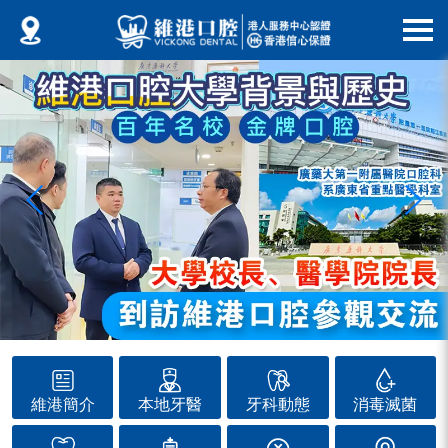
維港簡介
本地牙醫
牙科動態
消毒滅菌