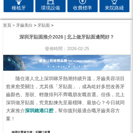
種植牙
環境設備
收費標準
來院路綫
首頁 >
牙齒美白
>
牙貼面
>
深圳牙貼面推介2026 | 北上做牙貼面邊間好？
發佈時間：2026-02-25
隨住港人北上深圳睇牙熱潮持續升溫，牙齒美容項目
愈來愈受關注，尤其係「牙貼面」，成為咗好多想改善牙
齒顏色、形狀、輕微排列不齊嘅朋友嘅首選。但係，北上
深圳做牙貼面，究竟點揀先至最穩陣、最放心？今日就同
大家推介
深圳維港口腔
，幫你搵到最適合嘅牙齒美容方
案！
地理位置超方便：近關口首選