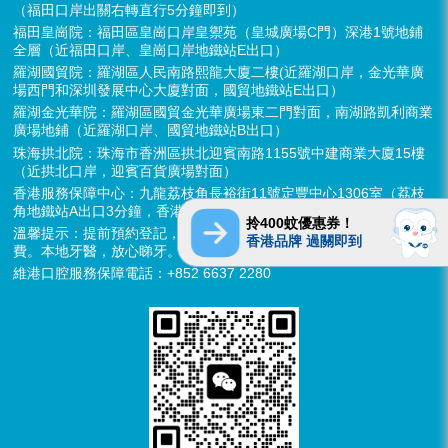
（福田口岸出關右轉直行5分鐘即到）
福田皇崗院：福田區皇崗口岸皇禦苑（皇城廣場C門）深港1號地鋪
全層（近福田口岸、皇崗口岸地鐵站E出口）
羅湖國貿院：羅湖區人民南路熙龍大廈二樓(近羅湖口岸，金光華廣
場西門和深圳發展中心大廈對面，國貿地鐵站E出口）
羅湖金光華院：羅湖區國貿金光華廣場東二門對面，南湖路凱利商業
廣場地鋪（近羅湖口岸、國貿地鐵站B出口）
珠海拱北院：珠海市香洲區拱北迎賓南路1155號中建商業大廈15樓
（近拱北口岸，迎賓百貨廣場對面）
香港服務保障中心：九龍荔枝角長裕街11號定豐中心1306室（荔枝
角地鐵站A出口3分鐘，香港辦公室暫不應診，提供網絡諮詢）
拎400蚊優惠券！
溫馨提示：提前預約登記，X-ray、CT院內檢查免費，3D數字掃描免
香港品牌 過關即到
費。本地牙醫，放心睇牙。另有速遞代收存放服務。
維港口腔服務保障電話：+852 6637 2280