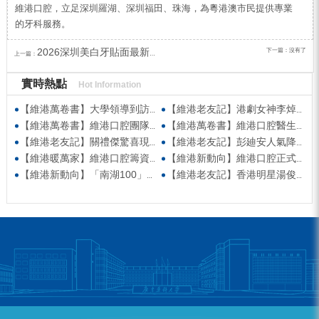
維港口腔，立足深圳羅湖、深圳福田、珠海，為粵港澳市民提供專業
的牙科服務。
2026深圳美白牙貼面最新優惠？深圳牙貼面邊間好？
下一篇：沒有了
上一篇：
實時熱點
Hot Information
【維港萬卷書】大學領導到訪維港口腔參觀交流 高度讚賞院感消毒與規範化管理
【維港老友記】港劇女神李焯寧現身維港口腔擔任一日店長，分享護牙心得
【維港萬卷書】維港口腔團隊走進香港書展 感受閱讀力量拓寬專業視野
【維港萬卷書】維港口腔醫生團隊受邀參與美國登士柏西諾德專題研討 聚焦無牙頜種植修復前沿策略
【維港老友記】關禮傑驚喜現身維港口腔出任明星一日CEO 即場演繹同分享經驗！
【維港老友記】彭廸安人氣降臨維港口腔任明星一日店長 勁歌熱舞快閃表演點燃全場！
【維港暖萬家】維港口腔籌資捐款援助廣西洪澇災區 攜手香港廣西南寧同鄉會共獻愛心
【維港新動向】維港口腔正式獲聘為「羅湖區社會醫療機構行業協會監事單位」
【維港新動向】「南湖100」品牌發佈會 維港口腔獲評「突出貢獻企業」殊榮
【維港老友記】香港明星湯俊明驚喜現身維港口腔 擔任明星一日店長！