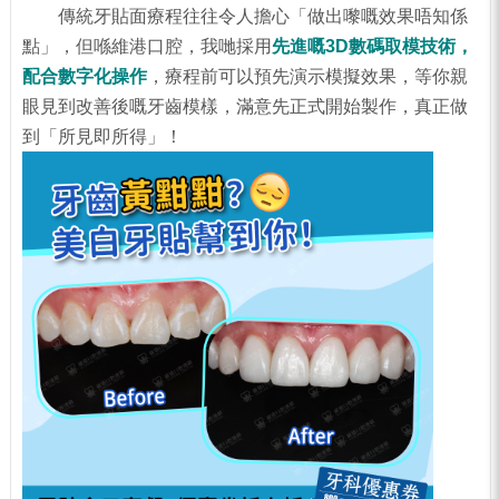
傳統牙貼面療程往往令人擔心「做出嚟嘅效果唔知係
點」，但喺維港口腔，我哋採用
先進嘅3D數碼取模技術，
配合數字化操作
，療程前可以預先演示模擬效果，等你親
眼見到改善後嘅牙齒模樣，滿意先正式開始製作，真正做
到「所見即所得」！