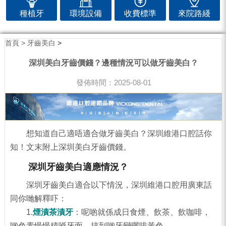
種植牙
環境設備
收費標準
來院路綫
首頁 >
牙齒美白
>
深圳美白牙齒價錢？邊種情況可以做牙齒美白？
發佈時間：2025-08-01
想知道自己適唔適合做牙齒美白？深圳維港口腔話你
知！文末附上深圳美白牙齒價錢。
深圳牙齒美白適應情況？
深圳牙齒美白適合以下情況，深圳維港口腔用廣東話
同你哋解釋吓：
1.
煙漬茶漬牙
：呢啲就係成日食煙、飲茶、飲咖啡，
啲色素慢慢積喺牙面，搞到啲牙變曬啡黃色。