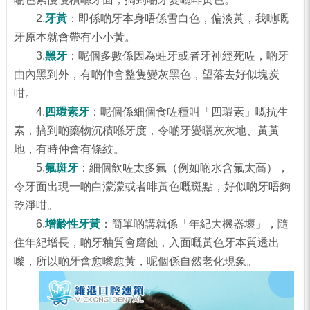
2.
牙黃
：即係啲牙本身唔係雪白色，偏淡黃，我哋嘅
牙原本就會帶有小小黃。
3.
黑牙
：呢個多數係因為蛀牙或者牙神經死咗，啲牙
由內黑到外，有啲仲會整隻變灰黑色，望落去好似塊炭
咁。
4.
四環素牙
：呢個係細個食咗種叫「四環素」嘅抗生
素，搞到啲藥物沉積喺牙度，令啲牙變曬灰灰地、黃黃
地，有時仲會有條紋。
5.
氟斑牙
：細個飲咗太多氟（例如啲水含氟太高），
令牙面出現一啲白濛濛或者啡黃色嘅斑點，好似啲牙唔夠
乾淨咁。
6.
增齡性牙黃
：簡單啲講就係「年紀大機器壞」，隨
住年紀增長，啲牙釉質會磨蝕，入面嘅黃色牙本質透出
嚟，所以啲牙會愈嚟愈黃，呢個係自然老化現象。