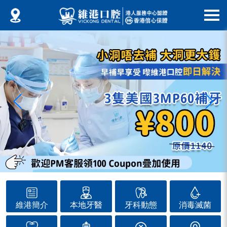
維港簡介
本地牙醫
牙科動態
消毒滅菌