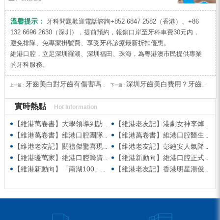
溫馨提示：
牙科問題歡迎電話諮詢+852 6847 2582（香港）、+86
132 6696 2630（深圳），提前預約，報銷口岸至牙科車費30元内，
避免排隊、免專家掛號費、享受牙科診療最新折扣優惠。
維港口腔，立足深圳羅湖、深圳福田、珠海，為粵港澳市民提供專業
的牙科服務。
牙齒美白對牙齒有傷害嗎？深圳牙齒美白價錢？
深圳牙齒美白費用？牙齒美白可以保持幾耐？
上一篇：
下一篇：
實時熱點
Hot Information
【維港萬卷書】大學領導到訪維港口腔參觀交流 高度讚賞院感消毒與規範化管理
【維港老友記】港劇女神李焯寧現身維港口腔擔任一日店長，分享護牙心得
【維港萬卷書】維港口腔團隊走進香港書展 感受閱讀力量拓寬專業視野
【維港萬卷書】維港口腔醫生團隊受邀參與美國登士柏西諾德專題研討 聚焦無牙頜種植修復前沿策略
【維港老友記】關禮傑驚喜現身維港口腔出任明星一日CEO 即場演繹同分享經驗！
【維港老友記】彭廸安人氣降臨維港口腔任明星一日店長 勁歌熱舞快閃表演點燃全場！
【維港暖萬家】維港口腔籌資捐款援助廣西洪澇災區 攜手香港廣西南寧同鄉會共獻愛心
【維港新動向】維港口腔正式獲聘為「羅湖區社會醫療機構行業協會監事單位」
【維港新動向】「南湖100」品牌發佈會 維港口腔獲評「突出貢獻企業」殊榮
【維港老友記】香港明星湯俊明驚喜現身維港口腔 擔任明星一日店長！