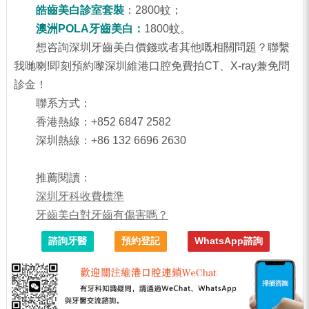
皓齒美白診室套裝
：
2800蚊；
澳洲POLA牙齒美白：
1800蚊。
想咨詢深圳牙齒美白價錢或者其他嘅相關問題？聯繫
我哋喇!即刻預約嚟深圳維港口腔免費拍CT、X-ray兼免問
診金！
聯系方式：
香港熱線：+852 6847 2582
深圳熱線：+86 132 6696 2630
推薦閱讀：
深圳牙科收費標準
牙齒美白對牙齒有傷害嗎？
諮詢牙醫
預約登記
WhatsApp諮詢