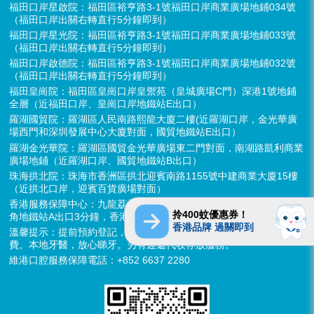
福田口岸星啟院：福田區裕亨路3-1號福田口岸商業廣場地鋪034號
（福田口岸出關右轉直行5分鐘即到）
福田口岸星光院：福田區裕亨路3-1號福田口岸商業廣場地鋪033號
（福田口岸出關右轉直行5分鐘即到）
福田口岸啟德院：福田區裕亨路3-1號福田口岸商業廣場地鋪032號
（福田口岸出關右轉直行5分鐘即到）
福田皇崗院：福田區皇崗口岸皇禦苑（皇城廣場C門）深港1號地鋪
全層（近福田口岸、皇崗口岸地鐵站E出口）
羅湖國貿院：羅湖區人民南路熙龍大廈二樓(近羅湖口岸，金光華廣
場西門和深圳發展中心大廈對面，國貿地鐵站E出口）
羅湖金光華院：羅湖區國貿金光華廣場東二門對面，南湖路凱利商業
廣場地鋪（近羅湖口岸、國貿地鐵站B出口）
珠海拱北院：珠海市香洲區拱北迎賓南路1155號中建商業大廈15樓
（近拱北口岸，迎賓百貨廣場對面）
香港服務保障中心：九龍荔枝角長裕街11號定豐中心1306室（荔枝
拎400蚊優惠券！
角地鐵站A出口3分鐘，香港辦公室暫不應診，提供網絡諮詢）
香港品牌 過關即到
溫馨提示：提前預約登記，X-ray、CT院內檢查免費，3D數字掃描免
費。本地牙醫，放心睇牙。另有速遞代收存放服務。
維港口腔服務保障電話：+852 6637 2280