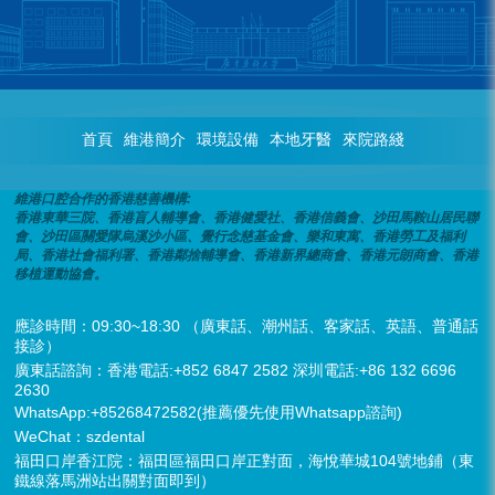
首頁
維港簡介
環境設備
本地牙醫
來院路綫
維港口腔合作的香港慈善機構:
香港東華三院、香港盲人輔導會、香港健愛社、香港信義會、沙田馬鞍山居民聯
會、沙田區關愛隊烏溪沙小區、覺行念慈基金會、樂和東寓、香港勞工及福利
局、香港社會福利署、香港鄰捨輔導會、香港新界總商會、香港元朗商會、香港
移植運動協會。
應診時間：09:30~18:30 （廣東話、潮州話、客家話、英語、普通話
接診）
廣東話諮詢：香港電話:+852 6847 2582 深圳電話:+86 132 6696
2630
WhatsApp:+85268472582(推薦優先使用Whatsapp諮詢)
WeChat：szdental
福田口岸香江院：福田區福田口岸正對面，海悅華城104號地鋪（東
鐵線落馬洲站出關對面即到）