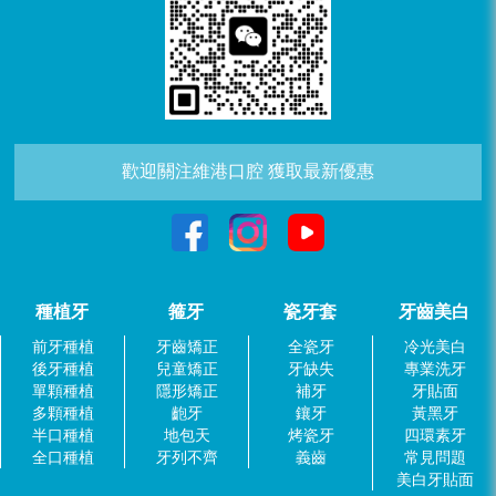
歡迎關注維港口腔 獲取最新優惠
種植牙
箍牙
瓷牙套
牙齒美白
前牙種植
牙齒矯正
全瓷牙
冷光美白
後牙種植
兒童矯正
牙缺失
專業洗牙
單顆種植
隱形矯正
補牙
牙貼面
多顆種植
齙牙
鑲牙
黃黑牙
半口種植
地包天
烤瓷牙
四環素牙
全口種植
牙列不齊
義齒
常見問題
美白牙貼面