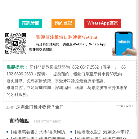
諮詢牙醫
預約登記
WhatsApp諮詢
溫馨提示：
牙科問題歡迎電話諮詢+852 6847 2582（香港）、+86
132 6696 2630（深圳），提前預約，報銷口岸至牙科車費30元内，
避免排隊、免專家掛號費、享受牙科診療最新折扣優惠。
維港口腔，立足深圳羅湖、深圳福田、珠海，為粵港澳市民提供專業
的牙科服務。
深圳全口種牙收費？全口種牙揀All-on-4定係All-on-6？
下一篇：沒有了
上一篇：
實時熱點
Hot Information
【維港萬卷書】大學領導到訪維港口腔參觀交流 高度讚賞院感消毒與規範化管理
【維港老友記】港劇女神李焯寧現身維港口腔擔任一日店長，分享護牙心得
【維港萬卷書】維港口腔團隊走進香港書展 感受閱讀力量拓寬專業視野
【維港萬卷書】維港口腔醫生團隊受邀參與美國登士柏西諾德專題研討 聚焦無牙頜種植修復前沿策略