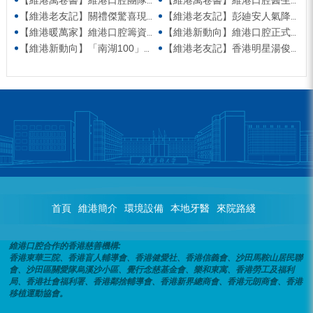
【維港老友記】關禮傑驚喜現身維港口腔出任明星一日CEO 即場演繹同分享經驗！
【維港老友記】彭廸安人氣降臨維港口腔任明星一日店長 勁歌熱舞快閃表演點燃全場！
【維港暖萬家】維港口腔籌資捐款援助廣西洪澇災區 攜手香港廣西南寧同鄉會共獻愛心
【維港新動向】維港口腔正式獲聘為「羅湖區社會醫療機構行業協會監事單位」
【維港新動向】「南湖100」品牌發佈會 維港口腔獲評「突出貢獻企業」殊榮
【維港老友記】香港明星湯俊明驚喜現身維港口腔 擔任明星一日店長！
首頁
維港簡介
環境設備
本地牙醫
來院路綫
維港口腔合作的香港慈善機構:
香港東華三院、香港盲人輔導會、香港健愛社、香港信義會、沙田馬鞍山居民聯
會、沙田區關愛隊烏溪沙小區、覺行念慈基金會、樂和東寓、香港勞工及福利
局、香港社會福利署、香港鄰捨輔導會、香港新界總商會、香港元朗商會、香港
移植運動協會。