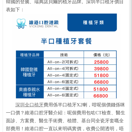
韓國的登騰、瑞典諾貝爾的植牙品牌。深圳半口植牙價目
表如下：
深圳全口植牙
費用係半口植牙X2喇，咁呢個價錢係咪
一口價？維港口腔牙醫介紹：呢個費用包咗CT檢查、醫生
面診、方案費、醫生手術費、植體、基台同全瓷牙套嘅全
部費用！維港口腔一直以來明碼實價，收費公開透明，唔