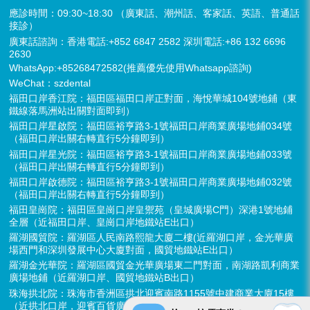
應診時間：09:30~18:30 （廣東話、潮州話、客家話、英語、普通話
接診）
廣東話諮詢：香港電話:+852 6847 2582 深圳電話:+86 132 6696
2630
WhatsApp:+85268472582(推薦優先使用Whatsapp諮詢)
WeChat：szdental
福田口岸香江院：福田區福田口岸正對面，海悅華城104號地鋪（東
鐵線落馬洲站出關對面即到）
福田口岸星啟院：福田區裕亨路3-1號福田口岸商業廣場地鋪034號
（福田口岸出關右轉直行5分鐘即到）
福田口岸星光院：福田區裕亨路3-1號福田口岸商業廣場地鋪033號
（福田口岸出關右轉直行5分鐘即到）
福田口岸啟德院：福田區裕亨路3-1號福田口岸商業廣場地鋪032號
（福田口岸出關右轉直行5分鐘即到）
福田皇崗院：福田區皇崗口岸皇禦苑（皇城廣場C門）深港1號地鋪
全層（近福田口岸、皇崗口岸地鐵站E出口）
羅湖國貿院：羅湖區人民南路熙龍大廈二樓(近羅湖口岸，金光華廣
場西門和深圳發展中心大廈對面，國貿地鐵站E出口）
羅湖金光華院：羅湖區國貿金光華廣場東二門對面，南湖路凱利商業
廣場地鋪（近羅湖口岸、國貿地鐵站B出口）
珠海拱北院：珠海市香洲區拱北迎賓南路1155號中建商業大廈15樓
（近拱北口岸，迎賓百貨廣場對面）