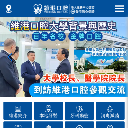
維港簡介
本地牙醫
牙科動態
消毒滅菌