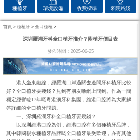
種植牙
環境設備
收費標準
來院路綫
首頁 >
種植牙
>
全口種植
>
深圳羅湖牙科全口植牙推介？附植牙價目表
發佈時間：2025-06-25
港人坐東鐵線，經羅湖口岸過關去邊間牙科植牙比較
好？全口植牙要幾錢？見到有朋友喺網上問到。作為一間
穩定經營咗17年嘅粵港澳牙科集團，維港口腔將為大家解
答詳細的全口植牙問題。
一、深圳羅湖牙科全口植牙要幾錢？
以深圳維港口腔為例，維港口腔有多個種植牙品牌，
其中韓國親水種植牙品牌嘅全口植牙最受歡迎，亦有其他