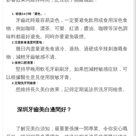
1. 術後24小時「避色」：
牙齒此時最容易染色，一定要避免飲用或食用深色食
物，例如咖啡、濃茶、可樂、紅酒，醬油、咖喱等深色調
味料都最好避免。同時亦要避免吸煙。
2.注意飲食溫度同質地：
幾日內盡量避免食過冷、過熱、過硬或辛辣刺激嘅食
物，減輕牙齒敏感不適。
3.保持口腔清潔：
堅持早晚用軟毛牙刷刷牙。如果想減輕敏感症狀，可
以根據醫生意見使用脫敏牙膏。
4.定期洗牙同檢查：
想維持長久美白效果，記得定期返診所洗牙同檢查。
深圳牙齒美白邊間好？
了解完美白須知，最重要係揀一間專業、令你安心嘅