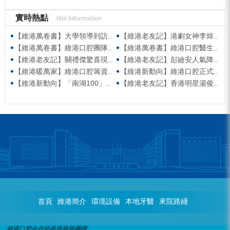
實時熱點
Hot Information
【維港萬卷書】大學領導到訪維港口腔參觀交流 高度讚賞院感消毒與規範化管理
【維港老友記】港劇女神李焯寧現身維港口腔擔任一日店長，分享護牙心得
【維港萬卷書】維港口腔團隊走進香港書展 感受閱讀力量拓寬專業視野
【維港萬卷書】維港口腔醫生團隊受邀參與美國登士柏西諾德專題研討 聚焦無牙頜種植修復前沿策略
【維港老友記】關禮傑驚喜現身維港口腔出任明星一日CEO 即場演繹同分享經驗！
【維港老友記】彭廸安人氣降臨維港口腔任明星一日店長 勁歌熱舞快閃表演點燃全場！
【維港暖萬家】維港口腔籌資捐款援助廣西洪澇災區 攜手香港廣西南寧同鄉會共獻愛心
【維港新動向】維港口腔正式獲聘為「羅湖區社會醫療機構行業協會監事單位」
【維港新動向】「南湖100」品牌發佈會 維港口腔獲評「突出貢獻企業」殊榮
【維港老友記】香港明星湯俊明驚喜現身維港口腔 擔任明星一日店長！
首頁
維港簡介
環境設備
本地牙醫
來院路綫
維港口腔合作的香港慈善機構: