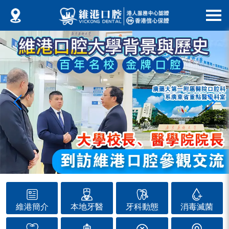
維港簡介
本地牙醫
牙科動態
消毒滅菌