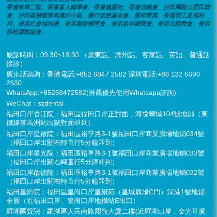
香港東華三院、香港盲人輔導會、香港健愛社、香港信義會、沙田馬鞍山居民聯
會、沙田區關愛隊烏溪沙小區、覺行念慈基金會、樂和東寓、香港勞工及福利
局、香港社會福利署、香港鄰捨輔導會、香港新界總商會、香港元朗商會、香港
移植運動協會。
應診時間：09:30~18:30 （廣東話、潮州話、客家話、英語、普通話
接診）
廣東話諮詢：香港電話:+852 6847 2582 深圳電話:+86 132 6696
2630
WhatsApp:+85268472582(推薦優先使用Whatsapp諮詢)
WeChat：szdental
福田口岸香江院：福田區福田口岸正對面，海悅華城104號地鋪（東
鐵線落馬洲站出關對面即到）
福田口岸星啟院：福田區裕亨路3-1號福田口岸商業廣場地鋪034號
（福田口岸出關右轉直行5分鐘即到）
福田口岸星光院：福田區裕亨路3-1號福田口岸商業廣場地鋪033號
（福田口岸出關右轉直行5分鐘即到）
福田口岸啟德院：福田區裕亨路3-1號福田口岸商業廣場地鋪032號
（福田口岸出關右轉直行5分鐘即到）
福田皇崗院：福田區皇崗口岸皇禦苑（皇城廣場C門）深港1號地鋪
全層（近福田口岸、皇崗口岸地鐵站E出口）
羅湖國貿院：羅湖區人民南路熙龍大廈二樓(近羅湖口岸，金光華廣