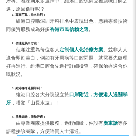
牙科。喺深圳眾多選擇中，維港口腔係備受推薦嘅口碑之
選，原因係咩呢？
1. 專業可靠，排名前列：
維港口腔喺深圳牙科排名中表現出色，憑藉專業技術
同優質服務成為好多
香港市民信賴之選
。
2. 個性化美白方案：
佢哋注重為每位客人
定制個人化治療方案
。並非人人
適合即刻美白，例如有牙周病等口腔問題，就需要先處理
好再進行。維港口腔會先進行詳細檢查，確保治療適合你
嘅狀況。
3. 維港睇牙過關即到：
維港口腔各大分院設立於
口岸附近，方便港人過關睇
牙
，唔驚「山長水遠」！
4. 服務細緻，體驗舒適：
由專業團隊提供服務，過程細緻，仲設有
廣東話
等多
語種接診團隊，方便唔同人士溝通。