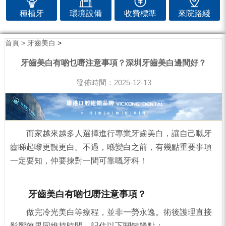
種植牙
環境設備
收費標準
來院路綫
首頁 >
牙齒美白
>
牙齒美白有啲乜嘢注意事項？深圳牙齒美白邊間好？
發佈時間：2025-12-13
而家越來越多人選擇進行專業牙齒美白，讓自己嘅牙
齒睇起嚟更靚更白。不過，喺變白之前，有幾點重要事項
一定要知，仲要揀對一間可靠嘅牙科！
牙齒美白有啲乜嘢注意事項？
做完冷光美白等療程，並非一勞永逸。術後護理直接
影響效果同維持時間，記住以下關鍵幾點：