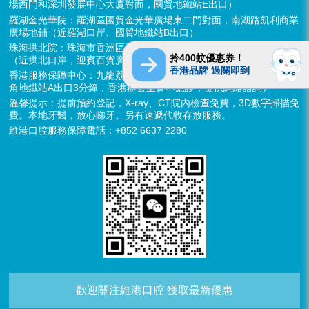
場西門和深圳發展中心大廈對面，國貿地鐵站E出口）
羅湖金光華院：羅湖區國貿金光華廣場東二門對面，南湖路凱利商業
廣場地鋪（近羅湖口岸、國貿地鐵站B出口）
珠海拱北院：珠海市香洲區拱北迎賓南路1155號中建商業大廈15樓
拎400蚊優惠券！
（近拱北口岸，迎賓百貨廣場對面）
香港品牌 過關即到
香港服務保障中心：九龍荔枝角長裕街11號定豐中心1306室（荔枝
角地鐵站A出口3分鐘，香港辦公室暫不應診，提供網絡諮詢）
溫馨提示：提前預約登記，X-ray、CT院內檢查免費，3D數字掃描免
費。本地牙醫，放心睇牙。另有速遞代收存放服務。
維港口腔服務保障電話：+852 6637 2280
歡迎關注維港口腔 獲取最新優惠