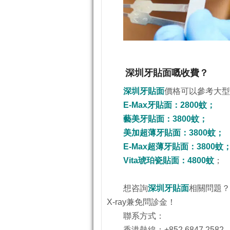
深圳牙貼面嘅收費？
深圳牙貼面
價格可以參考大型
E-Max牙貼面：2800蚊；
藝美牙貼面：3800蚊；
美加超薄牙貼面：3800蚊；
E-Max超薄牙貼面：3800蚊
Vita琥珀瓷貼面：4800蚊
；
想咨詢
深圳牙貼面
相關問題？
X-ray兼免問診金！
聯系方式：
香港熱線：+852 6847 2582