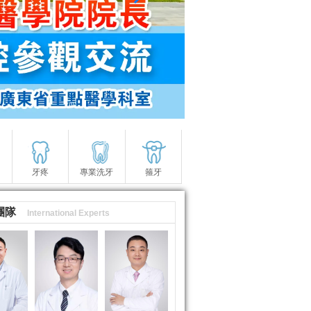
牙疼
專業洗牙
箍牙
團隊
International Experts