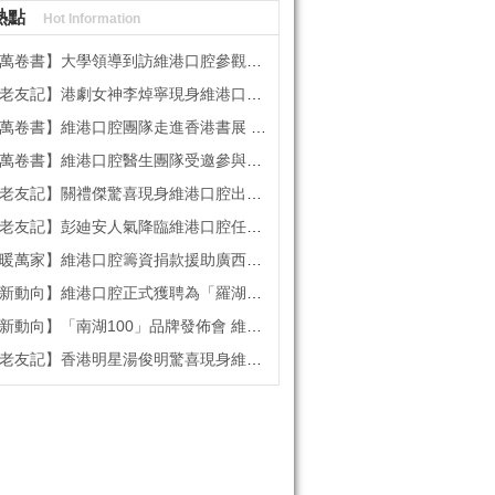
熱點
Hot Information
書】大學領導到訪維港口腔參觀交流 高度讚賞院感消毒與規範化管理
記】港劇女神李焯寧現身維港口腔擔任一日店長，分享護牙心得
書】維港口腔團隊走進香港書展 感受閱讀力量拓寬專業視野
維港口腔醫生團隊受邀參與美國登士柏西諾德專題研討 聚焦無牙頜種植修復前沿策略
】關禮傑驚喜現身維港口腔出任明星一日CEO 即場演繹同分享經驗！
】彭廸安人氣降臨維港口腔任明星一日店長 勁歌熱舞快閃表演點燃全場！
】維港口腔籌資捐款援助廣西洪澇災區 攜手香港廣西南寧同鄉會共獻愛心
向】維港口腔正式獲聘為「羅湖區社會醫療機構行業協會監事單位」
向】「南湖100」品牌發佈會 維港口腔獲評「突出貢獻企業」殊榮
記】香港明星湯俊明驚喜現身維港口腔 擔任明星一日店長！