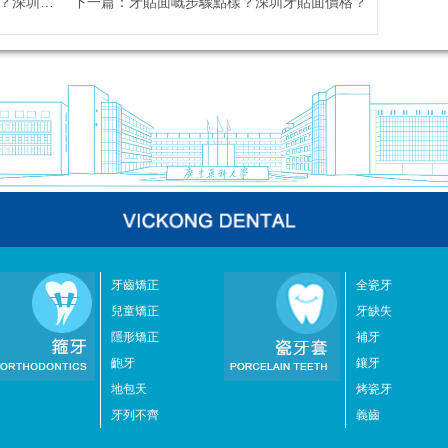
貼面收費？
下一篇：
牙貼面嘅步驟點樣？深圳牙貼面價格？
牙齒矯正
全瓷牙
兒童矯正
牙缺失
隱形矯正
補牙
齙牙
鑲牙
地包天
烤瓷牙
牙列不齊
義齒