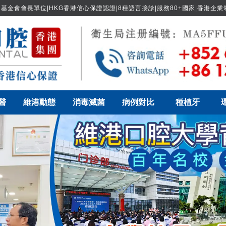
基金會會長單位|HKG香港信心保證認證|8種語言接診|服務80+國家|香港企
醫
維港動態
消毒滅菌
病例對比
種植牙