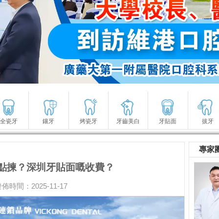
全瓷牙
鑲牙
烤瓷牙
牙齒美白
牙貼面
拔牙
專家
點揀？深圳牙貼面嘅收費？
佈時間：2025-11-17