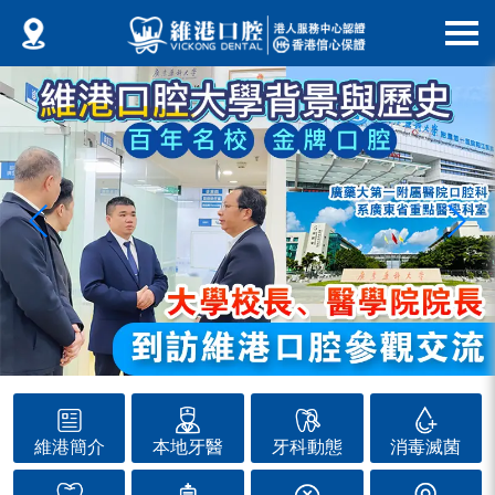
維港簡介
本地牙醫
牙科動態
消毒滅菌