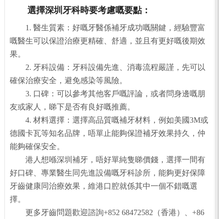
選擇深圳牙科時要考慮嘅要
點：
1. 醫生質素：好嘅牙醫係補牙成功嘅關鍵，經驗豐富
嘅醫生可以保證治療更精確、舒適，並且有更好嘅後期效
果。
2. 牙科設備：牙科設備先進、消毒流程嚴謹，先可以
確保治療安全，避免感染等風險。
3. 口碑：可以參考其他客戶嘅評論，或者問身邊嘅朋
友或家人，睇下是否有良好嘅推薦。
4. 材料選擇：選擇高品質嘅補牙材料，例如美國3M或
德國卡瓦等知名品牌，唔單止能夠保證補牙效果持久，仲
能夠確保安全。
港人想喺深圳補牙，唔好單純隻睇價錢，選擇一間有
好口碑、專業醫生同先進設備嘅牙科診所，能夠更好保障
牙齒健康同治療效果，維港口腔就係其中一個不錯嘅選
擇。
更多牙齒問題歡迎諮詢+852 68472582（香港）、+86