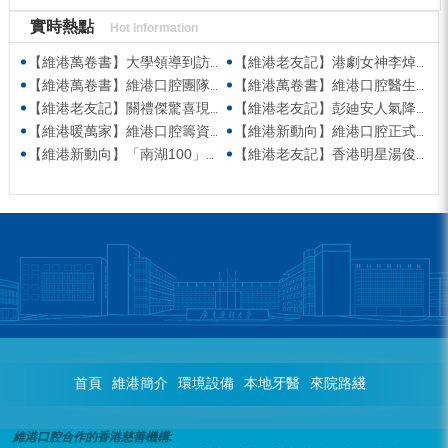
實時熱點
Hot Information
【維港萬卷書】大學領導到訪維港口腔參觀交流 高度讚賞院感消毒與規範化管理
【維港老友記】港劇女神李焯寧現身維港口腔擔任一日店長，分享護牙心得
【維港萬卷書】維港口腔團隊走進香港書展 感受閱讀力量拓寬專業視野
【維港萬卷書】維港口腔醫生團隊受邀參與美國登士柏西諾德專題研討 聚焦無牙頜種植修復前沿策略
【維港老友記】關禮傑驚喜現身維港口腔出任明星一日CEO 即場演繹同分享經驗！
【維港老友記】彭廸安人氣降臨維港口腔任明星一日店長 勁歌熱舞快閃表演點燃全場！
【維港暖萬家】維港口腔籌資捐款援助廣西洪澇災區 攜手香港廣西南寧同鄉會共獻愛心
【維港新動向】維港口腔正式獲聘為「羅湖區社會醫療機構行業協會監事單位」
【維港新動向】「南湖100」品牌發佈會 維港口腔獲評「突出貢獻企業」殊榮
【維港老友記】香港明星湯俊明驚喜現身維港口腔 擔任明星一日店長！
首頁
維港簡介
環境設備
本地牙醫
來院路綫
維港口腔合作的香港慈善機構: