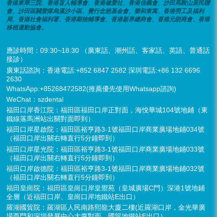
香港東華三院、香港盲人輔導會、香港健愛社、香港信義會、沙田馬鞍山居民聯
會、沙田區關愛隊烏溪沙小區、覺行念慈基金會、樂和東寓、香港勞工及福利
局、香港社會福利署、香港鄰捨輔導會、香港新界總商會、香港元朗商會、香港
移植運動協會。
應診時間：09:30~18:30 （廣東話、潮州話、客家話、英語、普通話
接診）
廣東話諮詢：香港電話:+852 6847 2582 深圳電話:+86 132 6696
2630
WhatsApp:+85268472582(推薦優先使用Whatsapp諮詢)
WeChat：szdental
福田口岸香江院：福田區福田口岸正對面，海悅華城104號地鋪（東
鐵線落馬洲站出關對面即到）
福田口岸星啟院：福田區裕亨路3-1號福田口岸商業廣場地鋪034號
（福田口岸出關右轉直行5分鐘即到）
福田口岸星光院：福田區裕亨路3-1號福田口岸商業廣場地鋪033號
（福田口岸出關右轉直行5分鐘即到）
福田口岸啟德院：福田區裕亨路3-1號福田口岸商業廣場地鋪032號
（福田口岸出關右轉直行5分鐘即到）
福田皇崗院：福田區皇崗口岸皇禦苑（皇城廣場C門）深港1號地鋪
全層（近福田口岸、皇崗口岸地鐵站E出口）
羅湖國貿院：羅湖區人民南路熙龍大廈二樓(近羅湖口岸，金光華廣
場西門和深圳發展中心大廈對面，國貿地鐵站E出口）