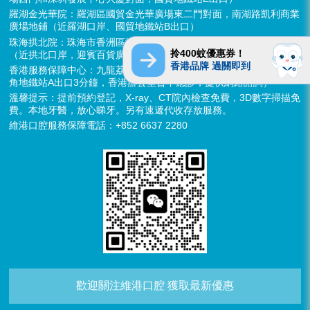
羅湖金光華院：羅湖區國貿金光華廣場東二門對面，南湖路凱利商業
廣場地鋪（近羅湖口岸、國貿地鐵站B出口）
珠海拱北院：珠海市香洲區拱北迎賓南路1155號中建商業大廈15樓
拎400蚊優惠券！
（近拱北口岸，迎賓百貨廣場對面）
香港品牌 過關即到
香港服務保障中心：九龍荔枝角長裕街11號定豐中心1306室（荔枝
角地鐵站A出口3分鐘，香港辦公室暫不應診，提供網絡諮詢）
溫馨提示：提前預約登記，X-ray、CT院內檢查免費，3D數字掃描免
費。本地牙醫，放心睇牙。另有速遞代收存放服務。
維港口腔服務保障電話：+852 6637 2280
歡迎關注維港口腔 獲取最新優惠